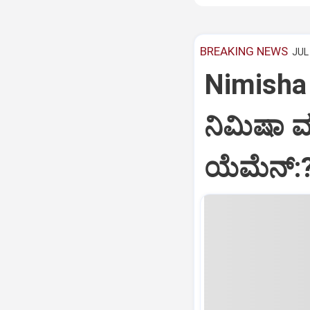
BREAKING NEWS
JUL 
Nimisha 
ನಿಮಿಷಾ 
ಯೆಮೆನ್: