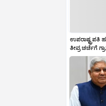
ಉಪರಾಷ್ಟ್ರಪತಿ 
ತೀವ್ರ ಚರ್ಚೆಗೆ ಗ್ರ