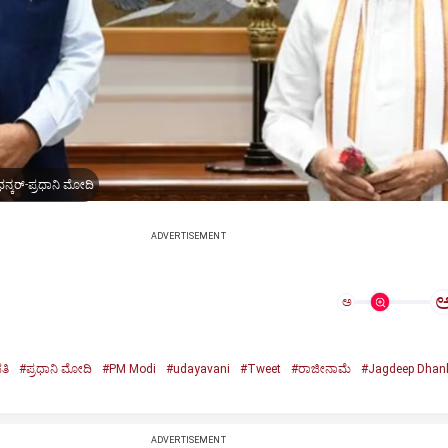
ನ್ಕರ್-ಪ್ರಧಾನಿ ಮೋದಿ
ADVERTISEMENT
ಅ
ತಿ
#ಪ್ರಧಾನಿ ಮೋದಿ
#PM Modi
#udayavani
#Tweet
#ರಾಜೀನಾಮೆ
#Jagdeep Dhan
n
ADVERTISEMENT