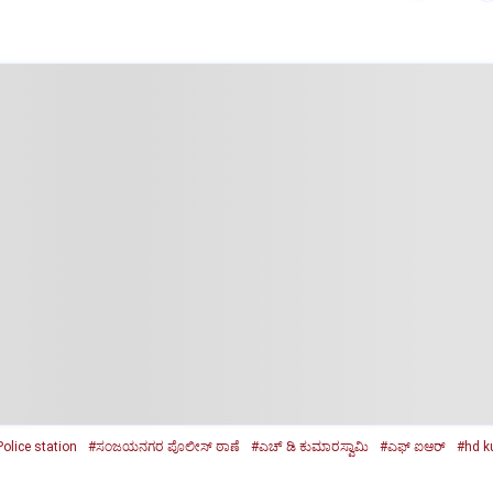
olice station
#ಸಂಜಯನಗರ ಪೊಲೀಸ್‌ ಠಾಣೆ
#ಎಚ್ ಡಿ ಕುಮಾರಸ್ವಾಮಿ
#ಎಫ್ ಐಆರ್
#hd 