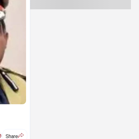
ಅ
Share