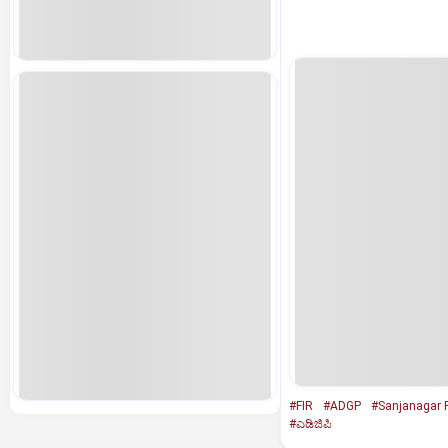
#FIR
#ADGP
#Sanjanagar P
#ಎಡಿಜಿಪಿ