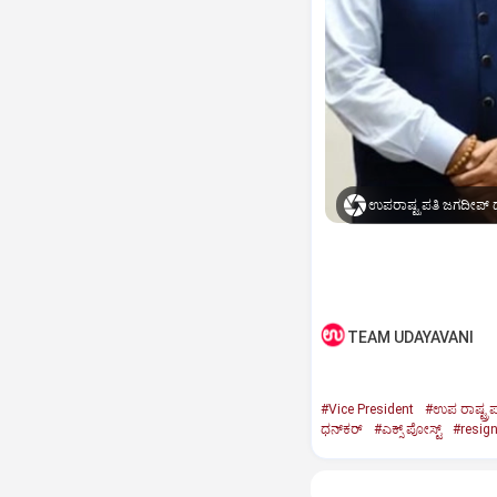
ಉಪರಾಷ್ಟ್ರಪತಿ ಜಗದೀಪ್‌ ಧ
TEAM UDAYAVANI
#Vice President
#ಉಪ ರಾಷ್ಟ್ರಪ
ಧನ್‌ಕರ್‌
#ಎಕ್ಸ್‌ ಪೋಸ್ಟ್
#resig