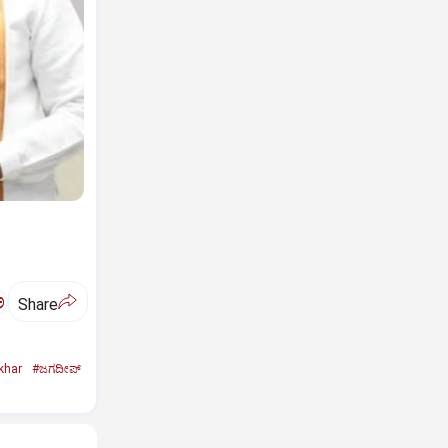
ಅ
Share
khar
#ಜಗದೀಪ್‌