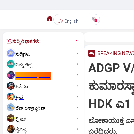
English
UV
ಸುದ್ದಿ ವಿಭಾಗಗಳು
BREAKING NEW
ಸುದ್ದಿಗಳು
ADGP V/
ನಿಮ್ಮ ಜಿಲ್ಲೆ
ಕಾಮನ್‌ ವೆಲ್ತ್‌ ಗೇಮ್ಸ್‌
ಕುಮಾರಸ್ವ
ಸಿನೆಮಾ
ಕ್ರೀಡೆ
HDK ಎ1
ವೆಬ್ ಎಕ್ಸ್‌ಕ್ಲೂಸಿವ್
ಕ್ರೈಮ್
ಲೋಕಾಯುಕ್ತ ಎಸ್‌ 
ವೈವಿಧ್ಯ
ಬರೆದಿದ್ದರು.