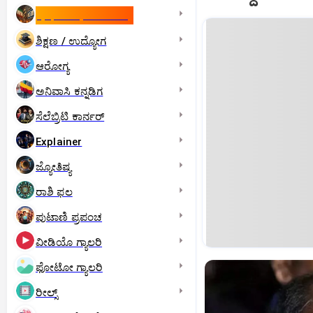
ಇಸ್ರೇಲ್- ಇರಾನ್‌ ಯುದ್ಧ
ಶಿಕ್ಷಣ / ಉದ್ಯೋಗ
ಆರೋಗ್ಯ
ಅನಿವಾಸಿ ಕನ್ನಡಿಗ
ಸೆಲೆಬ್ರಿಟಿ ಕಾರ್ನರ್‌
Explainer
ಜ್ಯೋತಿಷ್ಯ
ರಾಶಿ ಫಲ
ಪುಟಾಣಿ ಪ್ರಪಂಚ
ವೀಡಿಯೊ ಗ್ಯಾಲರಿ
ಫೋಟೋ ಗ್ಯಾಲರಿ
ರೀಲ್ಸ್