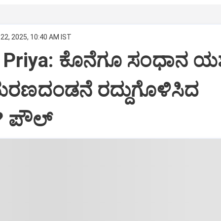
22, 2025, 10:40 AM IST
Priya: ಕೊನೆಗೂ ಸಂಧಾನ ಯಶಸ
ಮರಣದಂಡನೆ ರದ್ದುಗೊಳಿಸಿದ
? ಪೌಲ್