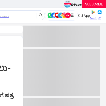
SUBSCRIBE
E-Paper
Get App
h News
Android
iOS
ಲು-
ೆ ಪತ್ರ