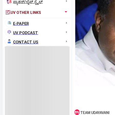
ಫ್ಯಾಶನ್/ಲೈಫ್‌ ಸ್ಟೈಲ್
UV OTHER LINKS
E-PAPER
UV PODCAST
CONTACT US
TEAM UDAYAVANI