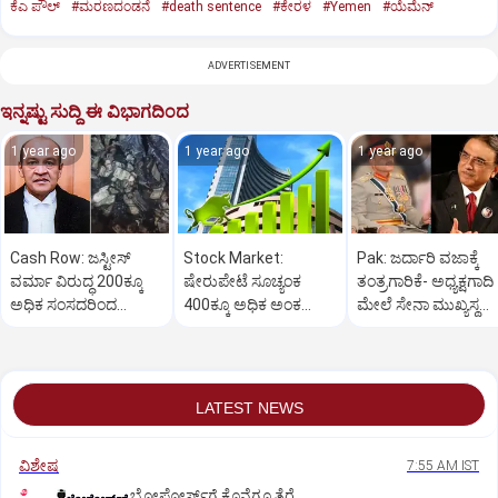
ಕೆಎ ಪೌಲ್
#ಮರಣದಂಡನೆ
#death sentence
#ಕೇರಳ
#Yemen
#ಯೆಮೆನ್‌
ADVERTISEMENT
ಇನ್ನಷ್ಟು ಸುದ್ದಿ ಈ ವಿಭಾಗದಿಂದ
1 year ago
1 year ago
1 year ago
Cash Row: ಜಸ್ಟೀಸ್‌
Stock Market:
Pak: ಜರ್ದಾರಿ ವಜಾಕ್ಕೆ
ವರ್ಮಾ ವಿರುದ್ಧ 200ಕ್ಕೂ
ಷೇರುಪೇಟೆ ಸೂಚ್ಯಂಕ
ತಂತ್ರಗಾರಿಕೆ- ಅಧ್ಯಕ್ಷಗಾದಿ
ಅಧಿಕ ಸಂಸದರಿಂದ
400ಕ್ಕೂ ಅಧಿಕ ಅಂಕ
ಮೇಲೆ ಸೇನಾ ಮುಖ್ಯಸ್ಥ
ಮಹಾಭಿಯೋಗಕ್ಕೆ
ಜಿಗಿತ-ದಿನಾಂತ್ಯದ
ಮುನೀರ್ ಚಿತ್ತ!
ಕೋರಿಕೆ…
ವಹಿವಾಟು ಅಂತ್ಯ
LATEST NEWS
ವಿಶೇಷ
7:55 AM IST
ಬೋಫೋರ್ಸ್‌ಗೆ ಕೊನೆಗೂ ತೆರೆ