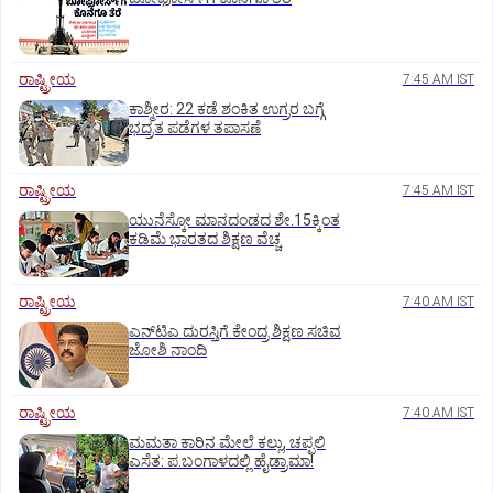
ರಾಷ್ಟ್ರೀಯ
7:45 AM IST
ಕಾಶ್ಮೀರ: 22 ಕಡೆ ಶಂಕಿತ ಉಗ್ರರ ಬಗ್ಗೆ
ಭದ್ರತ ಪಡೆಗಳ ತಪಾಸಣೆ
ರಾಷ್ಟ್ರೀಯ
7:45 AM IST
ಯುನೆಸ್ಕೋ ಮಾನದಂಡದ ಶೇ.15ಕ್ಕಿಂತ
ಕಡಿಮೆ ಭಾರತದ ಶಿಕ್ಷಣ ವೆಚ್ಚ
ರಾಷ್ಟ್ರೀಯ
7:40 AM IST
ಎನ್‌ಟಿಎ ದುರಸ್ತಿಗೆ ಕೇಂದ್ರ ಶಿಕ್ಷಣ ಸಚಿವ
ಜೋಶಿ ನಾಂದಿ
ರಾಷ್ಟ್ರೀಯ
7:40 AM IST
ಮಮತಾ ಕಾರಿನ ಮೇಲೆ ಕಲ್ಲು, ಚಪ್ಪಲಿ
ಎಸೆತ: ಪ.ಬಂಗಾಳದಲ್ಲಿ ಹೈಡ್ರಾಮಾ!