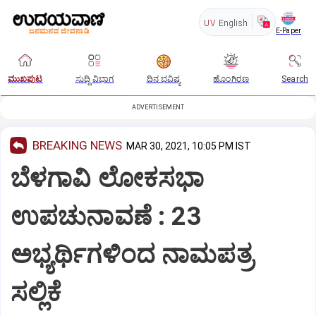
UV
English
E-Paper
ಮುಖಪುಟ
ಸುದ್ದಿ ವಿಭಾಗ
ದಿನ ಭವಿಷ್ಯ
ಹೊಂಗಿರಣ
Search
ADVERTISEMENT
BREAKING NEWS
MAR 30, 2021, 10:05 PM IST
ಬೆಳಗಾವಿ ಲೋಕಸಭಾ
ಉಪಚುನಾವಣೆ : 23
ಅಭ್ಯರ್ಥಿಗಳಿಂದ ನಾಮಪತ್ರ
ಸಲ್ಲಿಕೆ