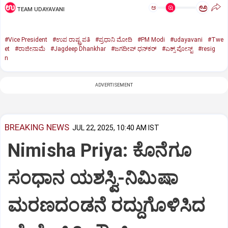
ಅ
ಅ
TEAM UDAYAVANI
#Vice President
#ಉಪ ರಾಷ್ಟ್ರಪತಿ
#ಪ್ರಧಾನಿ ಮೋದಿ
#PM Modi
#udayavani
#Twe
et
#ರಾಜೀನಾಮೆ
#Jagdeep Dhankhar
#ಜಗದೀಪ್‌ ಧನ್‌ಕರ್‌
#ಎಕ್ಸ್‌ ಪೋಸ್ಟ್
#resig
n
ADVERTISEMENT
BREAKING NEWS
JUL 22, 2025, 10:40 AM IST
Nimisha Priya: ಕೊನೆಗೂ
ಸಂಧಾನ ಯಶಸ್ವಿ-ನಿಮಿಷಾ
ಮರಣದಂಡನೆ ರದ್ದುಗೊಳಿಸಿದ