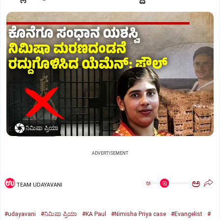
ನಿಮಿಷಾ ಪ್ರಿಯಾ
ADVERTISEMENT
ಅ
ಅ
TEAM UDAYAVANI
#udayavani
#ನಿಮಿಷಾ ಪ್ರಿಯಾ
#KA Paul
#Nimisha Priya case
#Evangelist
#