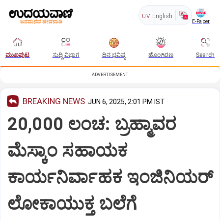
UV
English
E-Paper
ಮುಖಪುಟ
ಸುದ್ದಿ ವಿಭಾಗ
ದಿನ ಭವಿಷ್ಯ
ಹೊಂಗಿರಣ
Search
ADVERTISEMENT
BREAKING NEWS
JUN 6, 2025, 2:01 PM IST
20,000 ಲಂಚ: ಬ್ರಹ್ಮಾವರ
ಮೆಸ್ಕಾಂ ಸಹಾಯಕ
ಕಾರ್ಯನಿರ್ವಾಹಕ ಇಂಜಿನಿಯರ್
ಲೋಕಾಯುಕ್ತ ಬಲೆಗೆ