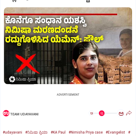
ನಿಮಿಷಾ ಪ್ರಿಯಾ
ADVERTISEMENT
ಅ
ಅ
TEAM UDAYAVANI
#udayavani
#ನಿಮಿಷಾ ಪ್ರಿಯಾ
#KA Paul
#Nimisha Priya case
#Evangelist
#