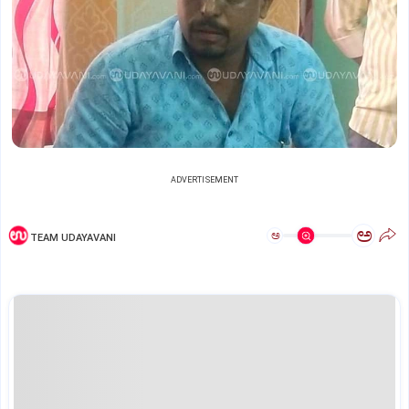
ADVERTISEMENT
ಅ
ಅ
TEAM UDAYAVANI