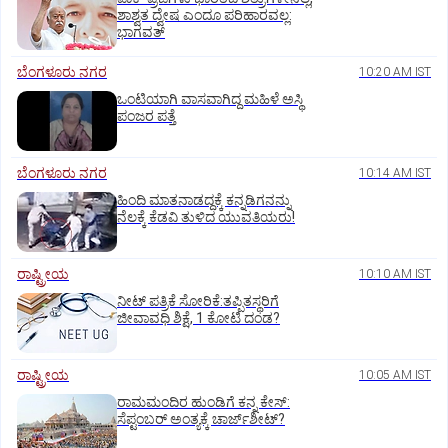
ಶಾಶ್ವತ ದ್ವೇಷ ಎಂದೂ ಪರಿಹಾರವಲ್ಲ:
ಭಾಗವತ್‌
ಬೆಂಗಳೂರು ನಗರ
10:20 AM IST
ಒಂಟಿಯಾಗಿ ವಾಸವಾಗಿದ್ದ ಮಹಿಳೆ ಅಸ್ಥಿ
ಪಂಜರ ಪತ್ತೆ
ಬೆಂಗಳೂರು ನಗರ
10:14 AM IST
ಹಿಂದಿ ಮಾತನಾಡದ್ದಕ್ಕೆ ಕನ್ನಡಿಗನನ್ನು
ನೆಲಕ್ಕೆ ಕೆಡವಿ ತುಳಿದ ಯುವತಿಯರು!
ರಾಷ್ಟ್ರೀಯ
10:10 AM IST
ನೀಟ್‌ ಪತ್ರಿಕೆ ಸೋರಿಕೆ:ತಪ್ಪಿತಸ್ಥರಿಗೆ
ಜೀವಾವಧಿ ಶಿಕ್ಷೆ, 1 ಕೋಟಿ ದಂಡ?
ರಾಷ್ಟ್ರೀಯ
10:05 AM IST
ರಾಮಮಂದಿರ ಹುಂಡಿಗೆ ಕನ್ನ ಕೇಸ್‌:
ಸೆಪ್ಟಂಬರ್‌ ಅಂತ್ಯಕ್ಕೆ ಚಾರ್ಜ್‌ಶೀಟ್‌?