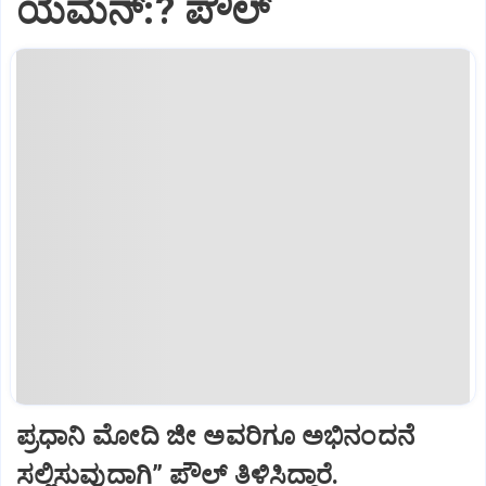
ಯೆಮೆನ್:? ಪೌಲ್
ಪ್ರಧಾನಿ ಮೋದಿ ಜೀ ಅವರಿಗೂ ಅಭಿನಂದನೆ
ಸಲ್ಲಿಸುವುದಾಗಿ” ಪೌಲ್‌ ತಿಳಿಸಿದ್ದಾರೆ.