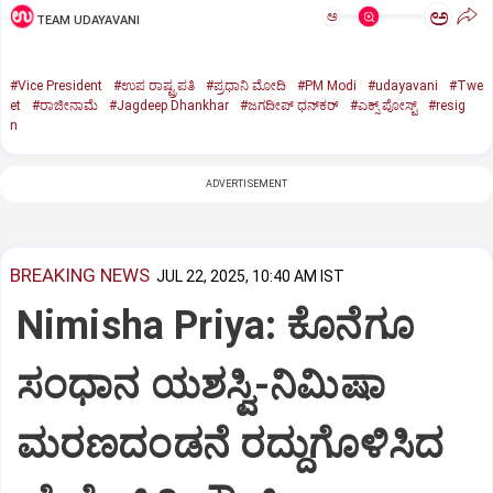
ಅ
ಅ
TEAM UDAYAVANI
#Vice President
#ಉಪ ರಾಷ್ಟ್ರಪತಿ
#ಪ್ರಧಾನಿ ಮೋದಿ
#PM Modi
#udayavani
#Twe
et
#ರಾಜೀನಾಮೆ
#Jagdeep Dhankhar
#ಜಗದೀಪ್‌ ಧನ್‌ಕರ್‌
#ಎಕ್ಸ್‌ ಪೋಸ್ಟ್
#resig
n
ADVERTISEMENT
BREAKING NEWS
JUL 22, 2025, 10:40 AM IST
Nimisha Priya: ಕೊನೆಗೂ
ಸಂಧಾನ ಯಶಸ್ವಿ-ನಿಮಿಷಾ
ಮರಣದಂಡನೆ ರದ್ದುಗೊಳಿಸಿದ