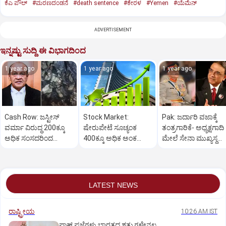
ಕೆಎ ಪೌಲ್
#ಮರಣದಂಡನೆ
#death sentence
#ಕೇರಳ
#Yemen
#ಯೆಮೆನ್‌
ADVERTISEMENT
ಇನ್ನಷ್ಟು ಸುದ್ದಿ ಈ ವಿಭಾಗದಿಂದ
1 year ago
1 year ago
1 year ago
Cash Row: ಜಸ್ಟೀಸ್‌
Stock Market:
Pak: ಜರ್ದಾರಿ ವಜಾಕ್ಕೆ
ವರ್ಮಾ ವಿರುದ್ಧ 200ಕ್ಕೂ
ಷೇರುಪೇಟೆ ಸೂಚ್ಯಂಕ
ತಂತ್ರಗಾರಿಕೆ- ಅಧ್ಯಕ್ಷಗಾದಿ
ಅಧಿಕ ಸಂಸದರಿಂದ
400ಕ್ಕೂ ಅಧಿಕ ಅಂಕ
ಮೇಲೆ ಸೇನಾ ಮುಖ್ಯಸ್ಥ
ಮಹಾಭಿಯೋಗಕ್ಕೆ
ಜಿಗಿತ-ದಿನಾಂತ್ಯದ
ಮುನೀರ್ ಚಿತ್ತ!
ಕೋರಿಕೆ…
ವಹಿವಾಟು ಅಂತ್ಯ
LATEST NEWS
ರಾಷ್ಟ್ರೀಯ
10:26 AM IST
ಪಾಕ್‌ ಪ್ರಜೆಗಳು ಭಾರತದ ಶತ್ರುಗಳೇನಲ್ಲ,