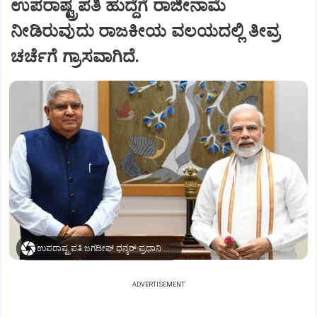
ಉಪರಾಷ್ಟ್ರಪತಿ ಹುದ್ದೆಗೆ ರಾಜೀನಾಮೆ
ನೀಡಿರುವುದು ರಾಜಕೀಯ ವಲಯದಲ್ಲಿ ತೀವ್ರ
ಚರ್ಚೆಗೆ ಗ್ರಾಸವಾಗಿದೆ.
ಉಪರಾಷ್ಟ್ರಪತಿ ಜಗದೀಪ್‌ ಧನ್ಕರ್-ಪ್ರಧಾನಿ ಮೋದಿ
ADVERTISEMENT