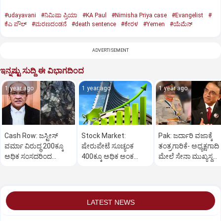
#udayavani
#ನಿಮಿಷಾ ಪ್ರಿಯಾ
#KA Paul
#Nimisha Priya case
#Evangelist
#
ಕೆಎ ಪೌಲ್
#ಮರಣದಂಡನೆ
#death sentence
#ಕೇರಳ
#Yemen
#ಯೆಮೆನ್‌
ADVERTISEMENT
ಇನ್ನಷ್ಟು ಸುದ್ದಿ ಈ ವಿಭಾಗದಿಂದ
1 year ago
1 year ago
1 year ago
Cash Row: ಜಸ್ಟೀಸ್‌
Stock Market:
Pak: ಜರ್ದಾರಿ ವಜಾಕ್ಕೆ
ವರ್ಮಾ ವಿರುದ್ಧ 200ಕ್ಕೂ
ಷೇರುಪೇಟೆ ಸೂಚ್ಯಂಕ
ತಂತ್ರಗಾರಿಕೆ- ಅಧ್ಯಕ್ಷಗಾದಿ
ಅಧಿಕ ಸಂಸದರಿಂದ
400ಕ್ಕೂ ಅಧಿಕ ಅಂಕ
ಮೇಲೆ ಸೇನಾ ಮುಖ್ಯಸ್ಥ
ಮಹಾಭಿಯೋಗಕ್ಕೆ
ಜಿಗಿತ-ದಿನಾಂತ್ಯದ
ಮುನೀರ್ ಚಿತ್ತ!
ಕೋರಿಕೆ…
ವಹಿವಾಟು ಅಂತ್ಯ
LATEST NEWS