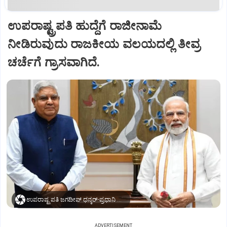
ಉಪರಾಷ್ಟ್ರಪತಿ ಹುದ್ದೆಗೆ ರಾಜೀನಾಮೆ
ನೀಡಿರುವುದು ರಾಜಕೀಯ ವಲಯದಲ್ಲಿ ತೀವ್ರ
ಚರ್ಚೆಗೆ ಗ್ರಾಸವಾಗಿದೆ.
ಉಪರಾಷ್ಟ್ರಪತಿ ಜಗದೀಪ್‌ ಧನ್ಕರ್-ಪ್ರಧಾನಿ ಮೋದಿ
ADVERTISEMENT