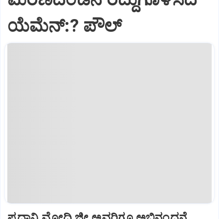
ಯೆಮೆನ್:? ಪೌಲ್
ಪ್ರಧಾನಿ ಮೋದಿ ಜೀ ಅವರಿಗೂ ಅಭಿನಂದನೆ