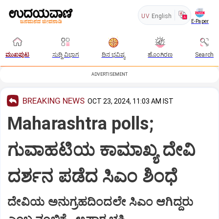
UV
English
E-Paper
ಮುಖಪುಟ
ಸುದ್ದಿ ವಿಭಾಗ
ದಿನ ಭವಿಷ್ಯ
ಹೊಂಗಿರಣ
Search
ADVERTISEMENT
BREAKING NEWS
OCT 23, 2024, 11:03 AM IST
Maharashtra polls;
ಗುವಾಹಟಿಯ ಕಾಮಾಖ್ಯ ದೇವಿ
ದರ್ಶನ ಪಡೆದ ಸಿಎಂ ಶಿಂಧೆ
ದೇವಿಯ ಅನುಗ್ರಹದಿಂದಲೇ ಸಿಎಂ ಆಗಿದ್ದರು