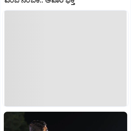
ಎಂಬ ನಂಬಿಕೆ.. ಅಪಾರ ಭಕ್ತಿ