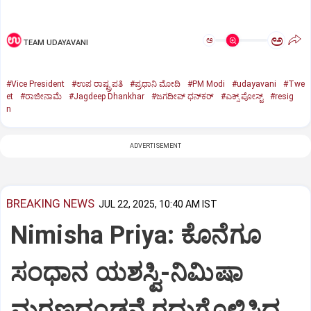
ಅ
ಅ
TEAM UDAYAVANI
#Vice President
#ಉಪ ರಾಷ್ಟ್ರಪತಿ
#ಪ್ರಧಾನಿ ಮೋದಿ
#PM Modi
#udayavani
#Twe
et
#ರಾಜೀನಾಮೆ
#Jagdeep Dhankhar
#ಜಗದೀಪ್‌ ಧನ್‌ಕರ್‌
#ಎಕ್ಸ್‌ ಪೋಸ್ಟ್
#resig
n
ADVERTISEMENT
BREAKING NEWS
JUL 22, 2025, 10:40 AM IST
Nimisha Priya: ಕೊನೆಗೂ
ಸಂಧಾನ ಯಶಸ್ವಿ-ನಿಮಿಷಾ
ಮರಣದಂಡನೆ ರದ್ದುಗೊಳಿಸಿದ