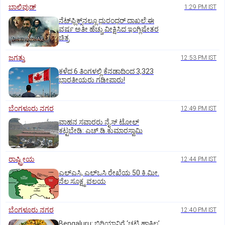
ಬಾಲಿವುಡ್‌
1:29 PM IST
ನೆಟ್‌ಫ್ಲಿಕ್ಸ್‌ನಲ್ಲೂ ಧುರಂಧರ್‌ ದಾಖಲೆ:ಈ
ವರ್ಷ ಅತೀ ಹೆಚ್ಚು ವೀಕ್ಷಿಸಿದ ಇಂಗ್ಲಿಷೇತರ
ಚಿತ್ರ
ಜಗತ್ತು
12:53 PM IST
ಕಳೆದ 6 ತಿಂಗಳಲ್ಲಿ ಕೆನಡಾದಿಂದ 3,323
ಭಾರತೀಯರು ಗಡೀಪಾರು!
ಬೆಂಗಳೂರು ನಗರ
12:49 PM IST
ವಾಹನ ಸವಾರರು ನೈಸ್‌ ಟೋಲ್‌
ಕಟ್ಟಬೇಡಿ: ಎಚ್‌.ಡಿ.ಕುಮಾರಸ್ವಾಮಿ
ರಾಷ್ಟ್ರೀಯ
12:44 PM IST
ಎಲ್‌ಎಸಿ, ಎಲ್‌ಒಸಿ ರೇಖೆಯ 50 ಕಿ.ಮೀ.
ನೆಲ ಸೂಕ್ಷ್ಮ ವಲಯ
ಬೆಂಗಳೂರು ನಗರ
12:40 PM IST
Bengaluru: ಬಿರಿಯಾನಿಗೆ ‘ಚಟ್ನಿ ಹಾಕಿಲ್ಲ’