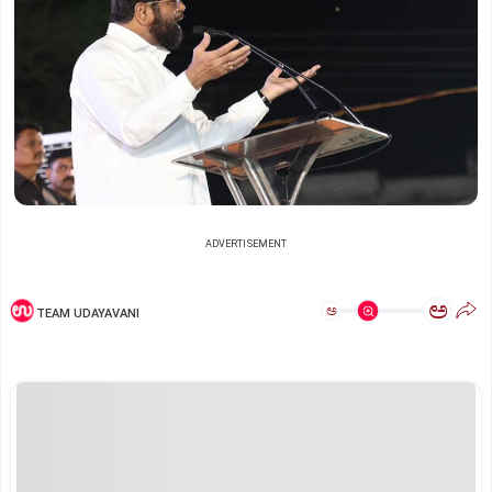
ADVERTISEMENT
ಅ
ಅ
TEAM UDAYAVANI