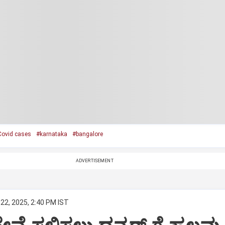
ovid cases
#karnataka
#bangalore
ADVERTISEMENT
22, 2025, 2:40 PM IST