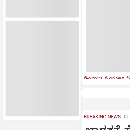
#Lockdown
#covid case
#C
BREAKING NEWS
JUL 