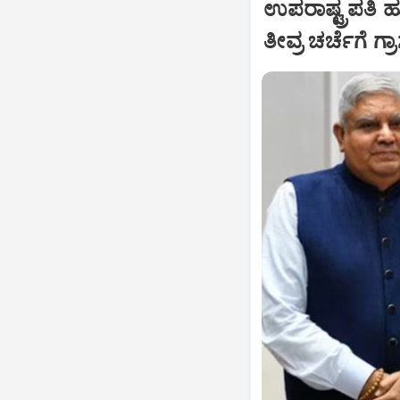
ಉಪರಾಷ್ಟ್ರಪತಿ 
ತೀವ್ರ ಚರ್ಚೆಗೆ ಗ್ರ