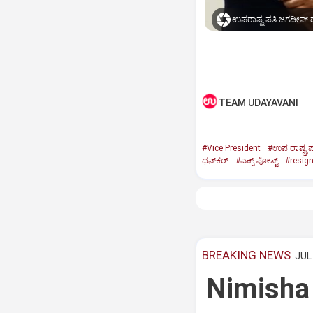
ಉಪರಾಷ್ಟ್ರಪತಿ ಜಗದೀಪ್‌ ಧ
TEAM UDAYAVANI
#Vice President
#ಉಪ ರಾಷ್ಟ್ರಪ
ಧನ್‌ಕರ್‌
#ಎಕ್ಸ್‌ ಪೋಸ್ಟ್
#resig
BREAKING NEWS
JUL 
Nimisha 