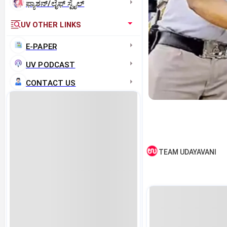
ಫ್ಯಾಶನ್/ಲೈಫ್‌ ಸ್ಟೈಲ್
UV OTHER LINKS
E-PAPER
UV PODCAST
CONTACT US
TEAM UDAYAVANI