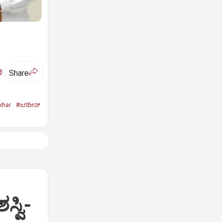
ಅ
Share
khar
#ಜಗದೀಪ್‌
್ವಿ-