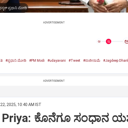
ನ್ಕರ್-ಪ್ರಧಾನಿ ಮೋದಿ
ADVERTISEMENT
ಅ
ತಿ
#ಪ್ರಧಾನಿ ಮೋದಿ
#PM Modi
#udayavani
#Tweet
#ರಾಜೀನಾಮೆ
#Jagdeep Dhan
n
ADVERTISEMENT
22, 2025, 10:40 AM IST
Priya: ಕೊನೆಗೂ ಸಂಧಾನ ಯಶಸ