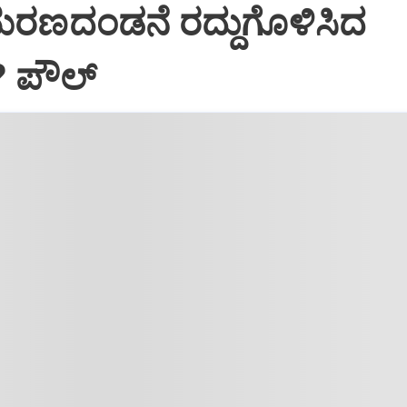
ಮರಣದಂಡನೆ ರದ್ದುಗೊಳಿಸಿದ
? ಪೌಲ್