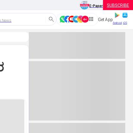
SUBSCRIBE
E-Paper
Get App
h News
Android
iOS
ರ