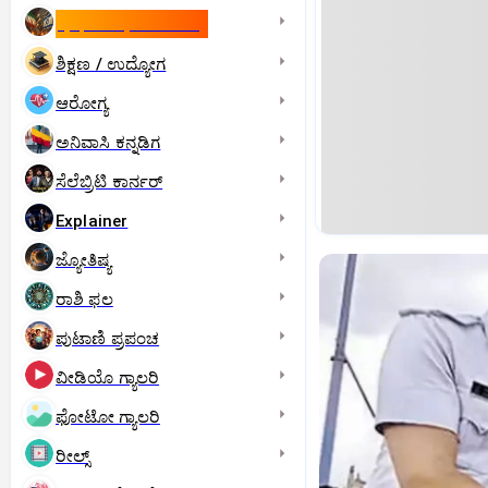
ಇಸ್ರೇಲ್- ಇರಾನ್‌ ಯುದ್ಧ
ಶಿಕ್ಷಣ / ಉದ್ಯೋಗ
ಆರೋಗ್ಯ
ಅನಿವಾಸಿ ಕನ್ನಡಿಗ
ಸೆಲೆಬ್ರಿಟಿ ಕಾರ್ನರ್‌
Explainer
ಜ್ಯೋತಿಷ್ಯ
ರಾಶಿ ಫಲ
ಪುಟಾಣಿ ಪ್ರಪಂಚ
ವೀಡಿಯೊ ಗ್ಯಾಲರಿ
ಫೋಟೋ ಗ್ಯಾಲರಿ
ರೀಲ್ಸ್