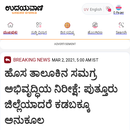
UV
English
E-Paper
ಮುಖಪುಟ
ಸುದ್ದಿ ವಿಭಾಗ
ದಿನ ಭವಿಷ್ಯ
ಹೊಂಗಿರಣ
Search
ADVERTISEMENT
BREAKING NEWS
MAR 2, 2021, 5:00 AM IST
ಹೊಸ ತಾಲೂಕಿನ ಸಮಗ್ರ
ಅಭಿವೃದ್ಧಿಯ ನಿರೀಕ್ಷೆ: ಪುತ್ತೂರು
ಜಿಲ್ಲೆಯಾದರೆ ಕಡಬಕ್ಕೂ
ಅನುಕೂಲ