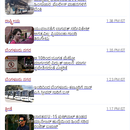
ಹಿಂಸಾಚಾರ: ಪೊಲೀಸ್‌ ವಾಹನಗಳಿಗೆ
ಬೆಂಕಿ
ರಾಷ್ಟ್ರೀಯ
1:38 PM IST
ಯುವಜನತೆಗೆ ಭಾಗವತ್ ಸರ್ಟಿಫಿಕೇಟ್
ಅಗತ್ಯವಿಲ್ಲ: ಪ್ರಿಯಾಂಕಾ ಗಾಂಧಿ
ತಿರುಗೇಟು
ಬೆಂಗಳೂರು ನಗರ
1:35 PM IST
ಆ.10ರಿಂದ ಭೂಗತ ಮೆಟ್ರೋ
ಮಾರ್ಗದಲ್ಲಿ ವಿದ್ಯುತ್‌ ಚಾಲನೆ: ಮಾರ್ಗ
ಪ್ರವೇಶಿಸದಂತೆ ಎಚ್ಚರಿಕೆ
ಬೆಂಗಳೂರು ನಗರ
1:23 PM IST
ಇಂದಿನಿಂದ ಬೆಂಗಳೂರು-ಕಣ್ಣೂರಿಗೆ ನಾನ್‌
ಎಸಿ ಸ್ಲೀಪರ್‌ ಸಾರಿಗೆ ಬಸ್‌
ಕ್ರೀಡೆ
1:17 PM IST
ಭಾರತದ U -15 ಫುಟ್‌ಬಾಲ್ ತಂಡದ
ಮ್ಯಾನೇಜರ್‌ ಹುದ್ದೆಯಿಂದ ಹಿಂದೆ ಸರಿದ
ರಂಜಿತ್‌ ಬಜಾಜ್‌