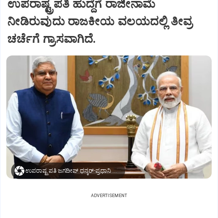
ಉಪರಾಷ್ಟ್ರಪತಿ ಹುದ್ದೆಗೆ ರಾಜೀನಾಮೆ
ನೀಡಿರುವುದು ರಾಜಕೀಯ ವಲಯದಲ್ಲಿ ತೀವ್ರ
ಚರ್ಚೆಗೆ ಗ್ರಾಸವಾಗಿದೆ.
ಉಪರಾಷ್ಟ್ರಪತಿ ಜಗದೀಪ್‌ ಧನ್ಕರ್-ಪ್ರಧಾನಿ ಮೋದಿ
ADVERTISEMENT