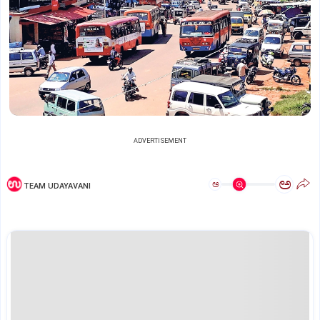
ADVERTISEMENT
ಅ
ಅ
TEAM UDAYAVANI