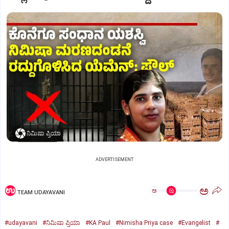
ನಿಮಿಷಾ ಪ್ರಿಯಾ
ADVERTISEMENT
ಅ
ಅ
TEAM UDAYAVANI
#udayavani
#ನಿಮಿಷಾ ಪ್ರಿಯಾ
#KA Paul
#Nimisha Priya case
#Evangelist
#