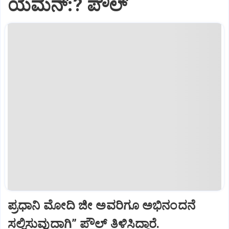
ಯೆಮೆನ್:? ಪೌಲ್
ಪ್ರಧಾನಿ ಮೋದಿ ಜೀ ಅವರಿಗೂ ಅಭಿನಂದನೆ
ಸಲ್ಲಿಸುವುದಾಗಿ” ಪೌಲ್‌ ತಿಳಿಸಿದ್ದಾರೆ.