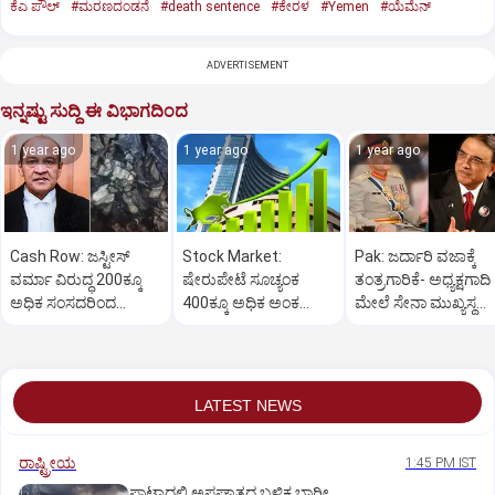
ಕೆಎ ಪೌಲ್
#ಮರಣದಂಡನೆ
#death sentence
#ಕೇರಳ
#Yemen
#ಯೆಮೆನ್‌
ADVERTISEMENT
ಇನ್ನಷ್ಟು ಸುದ್ದಿ ಈ ವಿಭಾಗದಿಂದ
1 year ago
1 year ago
1 year ago
Cash Row: ಜಸ್ಟೀಸ್‌
Stock Market:
Pak: ಜರ್ದಾರಿ ವಜಾಕ್ಕೆ
ವರ್ಮಾ ವಿರುದ್ಧ 200ಕ್ಕೂ
ಷೇರುಪೇಟೆ ಸೂಚ್ಯಂಕ
ತಂತ್ರಗಾರಿಕೆ- ಅಧ್ಯಕ್ಷಗಾದಿ
ಅಧಿಕ ಸಂಸದರಿಂದ
400ಕ್ಕೂ ಅಧಿಕ ಅಂಕ
ಮೇಲೆ ಸೇನಾ ಮುಖ್ಯಸ್ಥ
ಮಹಾಭಿಯೋಗಕ್ಕೆ
ಜಿಗಿತ-ದಿನಾಂತ್ಯದ
ಮುನೀರ್ ಚಿತ್ತ!
ಕೋರಿಕೆ…
ವಹಿವಾಟು ಅಂತ್ಯ
LATEST NEWS
ರಾಷ್ಟ್ರೀಯ
1:45 PM IST
ಪಾಟ್ನಾದಲ್ಲಿ ಅಪಘಾತದ ಬಳಿಕ ಭಾರೀ