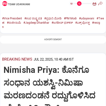
ಅ
ಅ
TEAM UDAYAVANI
#Vice President
#ಉಪ ರಾಷ್ಟ್ರಪತಿ
#ಪ್ರಧಾನಿ ಮೋದಿ
#PM Modi
#udayavani
#Twe
et
#ರಾಜೀನಾಮೆ
#Jagdeep Dhankhar
#ಜಗದೀಪ್‌ ಧನ್‌ಕರ್‌
#ಎಕ್ಸ್‌ ಪೋಸ್ಟ್
#resig
n
ADVERTISEMENT
BREAKING NEWS
JUL 22, 2025, 10:40 AM IST
Nimisha Priya: ಕೊನೆಗೂ
ಸಂಧಾನ ಯಶಸ್ವಿ-ನಿಮಿಷಾ
ಮರಣದಂಡನೆ ರದ್ದುಗೊಳಿಸಿದ