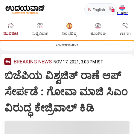
UV
English
E-Paper
ಮುಖಪುಟ
ಸುದ್ದಿ ವಿಭಾಗ
ದಿನ ಭವಿಷ್ಯ
ಹೊಂಗಿರಣ
Search
ADVERTISEMENT
BREAKING NEWS
NOV 17, 2021, 3:08 PM IST
ಬಿಜೆಪಿಯ ವಿಶ್ವಜಿತ್ ರಾಣೆ ಆಪ್
ಸೇರ್ಪಡೆ : ಗೋವಾ ಮಾಜಿ ಸಿಎಂ
ವಿರುದ್ಧ ಕೇಜ್ರಿವಾಲ್ ಕಿಡಿ