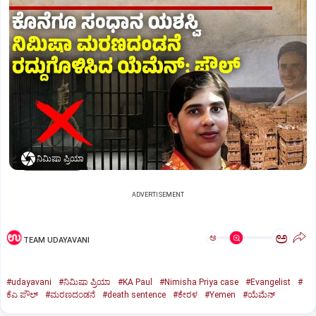
ನಿಮಿಷಾ ಪ್ರಿಯಾ
ADVERTISEMENT
ಅ
ಅ
TEAM UDAYAVANI
#udayavani
#ನಿಮಿಷಾ ಪ್ರಿಯಾ
#KA Paul
#Nimisha Priya case
#Evangelist
#
ಕೆಎ ಪೌಲ್
#ಮರಣದಂಡನೆ
#death sentence
#ಕೇರಳ
#Yemen
#ಯೆಮೆನ್‌