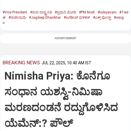
#Vice President
#ಉಪ ರಾಷ್ಟ್ರಪತಿ
#ಪ್ರಧಾನಿ ಮೋದಿ
#PM Modi
#udayavani
#Twe
et
#ರಾಜೀನಾಮೆ
#Jagdeep Dhankhar
#ಜಗದೀಪ್‌ ಧನ್‌ಕರ್‌
#ಎಕ್ಸ್‌ ಪೋಸ್ಟ್
#resig
n
ADVERTISEMENT
BREAKING NEWS
JUL 22, 2025, 10:40 AM IST
Nimisha Priya: ಕೊನೆಗೂ
ಸಂಧಾನ ಯಶಸ್ವಿ-ನಿಮಿಷಾ
ಮರಣದಂಡನೆ ರದ್ದುಗೊಳಿಸಿದ
ಯೆಮೆನ್:? ಪೌಲ್