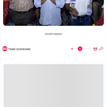
ADVERTISEMENT
ಅ
ಅ
TEAM UDAYAVANI