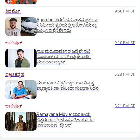
ಶಿವಮೊಗ್ಗ
9:50 PM IST
Agumbe: ಸರಣಿ ದನ ಕಳ್ಳತನ ಪ್ರಕರಣ:
ಸಿನಿಮೀಯ ಶೈಲಿಯಲ್ಲಿ ಆರೋಪಿಯನ್ನು
ಬಂಧಿಸಿದ ಪೊಲೀಸರು
ಬಾಲಿವುಡ್‌
9:10 PM IST
ಸಾಲ ಮರುಪಾವತಿಸದ ಹಿನ್ನೆಲೆ: ನಟ
ರಾಜಪಾಲ್ ಯಾದವ್‌ ಆಸ್ತಿ ಹರಾಜಿಗೆ
ಮುಂದಾದ ಬ್ಯಾಂಕ್
ದಕ್ಷಿಣಕನ್ನಡ
8:28 PM IST
ಮಂಗಳೂರು ವಿಶ್ವವಿದ್ಯಾಲಯದ ನಿವೃತ್ತ
ಪ್ರಾಧ್ಯಾಪಕಿ ಡಾ. ವಹೀದಾ ಸುಲ್ತಾನಾ ನಿಧನ
ಬಾಲಿವುಡ್‌
8:21 PM IST
Ramayana Movie: ಭಾರತೀಯ
ಚಿತ್ರರಂಗದಲ್ಲೇ ಹೊಸ ಇತಿಹಾಸ ಬರೆದ
ʼರಾಮಾಯಣʼ ಟ್ರೇಲರ್