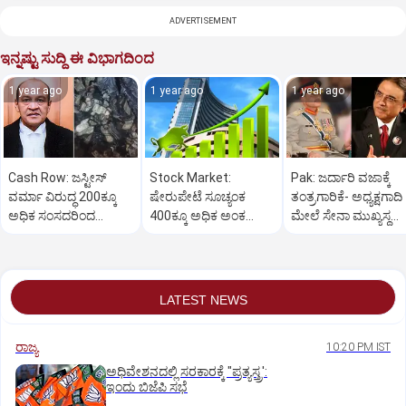
ADVERTISEMENT
ಇನ್ನಷ್ಟು ಸುದ್ದಿ ಈ ವಿಭಾಗದಿಂದ
1 year ago
1 year ago
1 year ago
Cash Row: ಜಸ್ಟೀಸ್‌
Stock Market:
Pak: ಜರ್ದಾರಿ ವಜಾಕ್ಕೆ
ವರ್ಮಾ ವಿರುದ್ಧ 200ಕ್ಕೂ
ಷೇರುಪೇಟೆ ಸೂಚ್ಯಂಕ
ತಂತ್ರಗಾರಿಕೆ- ಅಧ್ಯಕ್ಷಗಾದಿ
ಅಧಿಕ ಸಂಸದರಿಂದ
400ಕ್ಕೂ ಅಧಿಕ ಅಂಕ
ಮೇಲೆ ಸೇನಾ ಮುಖ್ಯಸ್ಥ
ಮಹಾಭಿಯೋಗಕ್ಕೆ
ಜಿಗಿತ-ದಿನಾಂತ್ಯದ
ಮುನೀರ್ ಚಿತ್ತ!
ಕೋರಿಕೆ…
ವಹಿವಾಟು ಅಂತ್ಯ
LATEST NEWS
ರಾಜ್ಯ
10:20 PM IST
ಅಧಿವೇಶನದಲ್ಲಿ ಸರಕಾರಕ್ಕೆ "ಪ್ರತ್ಯಸ್ತ್ರ':
ಇಂದು ಬಿಜೆಪಿ ಸಭೆ