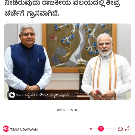
ನೀಡಿರುವುದು ರಾಜಕೀಯ ವಲಯದಲ್ಲಿ ತೀವ್ರ
ಚರ್ಚೆಗೆ ಗ್ರಾಸವಾಗಿದೆ.
ಉಪರಾಷ್ಟ್ರಪತಿ ಜಗದೀಪ್‌ ಧನ್ಕರ್-ಪ್ರಧಾನಿ ಮೋದಿ
ADVERTISEMENT
ಅ
ಅ
TEAM UDAYAVANI