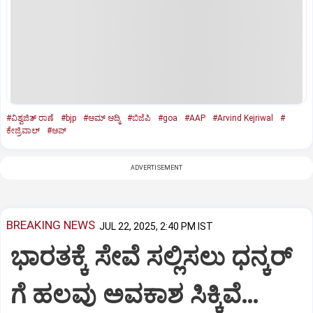
#ವಿಶ್ವಜಿತ್‌ ರಾಣೆ
#bjp
#ಆಮ್‌ ಆದ್ಮಿ
#ಬಿಜೆಪಿ
#goa
#AAP
#Arvind Kejriwal
#
ಕೇಜ್ರಿವಾಲ್‌
#ಆಪ್‌
ADVERTISEMENT
BREAKING NEWS
JUL 22, 2025, 2:40 PM IST
ಭಾರತಕ್ಕೆ ಸೇವೆ ಸಲ್ಲಿಸಲು ಧನ್ಕರ್‌
ಗೆ ಹಲವು ಅವಕಾಶ ಸಿಕ್ಕಿವೆ…