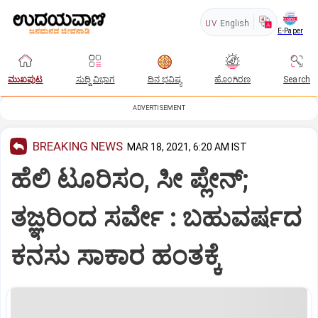
UV
English
E-Paper
ಮುಖಪುಟ
ಸುದ್ದಿ ವಿಭಾಗ
ದಿನ ಭವಿಷ್ಯ
ಹೊಂಗಿರಣ
Search
ADVERTISEMENT
BREAKING NEWS
MAR 18, 2021, 6:20 AM IST
ಹೆಲಿ ಟೂರಿಸಂ, ಸೀ ಪ್ಲೇನ್‌;
ತಜ್ಞರಿಂದ ಸರ್ವೇ : ಬಹುವರ್ಷದ
ಕನಸು ಸಾಕಾರ ಹಂತಕ್ಕೆ