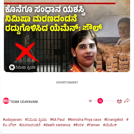
ನಿಮಿಷಾ ಪ್ರಿಯಾ
ADVERTISEMENT
ಅ
ಅ
TEAM UDAYAVANI
#udayavani
#ನಿಮಿಷಾ ಪ್ರಿಯಾ
#KA Paul
#Nimisha Priya case
#Evangelist
#
ಕೆಎ ಪೌಲ್
#ಮರಣದಂಡನೆ
#death sentence
#ಕೇರಳ
#Yemen
#ಯೆಮೆನ್‌