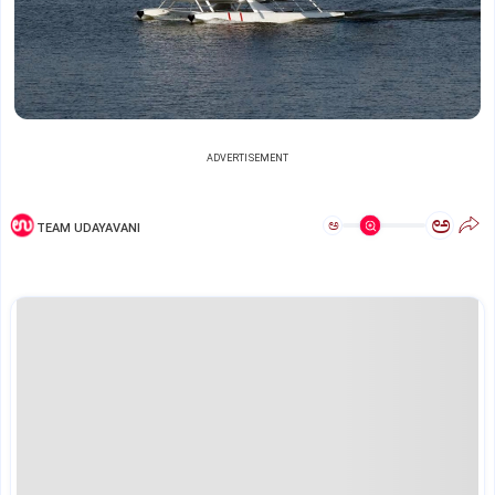
ADVERTISEMENT
ಅ
ಅ
TEAM UDAYAVANI