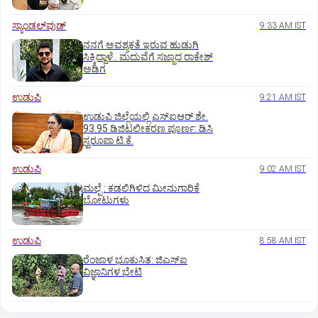
ಸ್ಯಾಂಡಲ್‌ವುಡ್‌
9:33 AM IST
ನನಗೆ ಅವಶ್ಯಕತೆ ಇರುವ ಹುಡುಗಿ
ಸಿಕ್ಕಿದ್ದಾಳೆ.. ಮದುವೆಗೆ ಸಜ್ಜಾದ ರಾಕೇಶ್
ಅಡಿಗ
ಉಡುಪಿ
9:21 AM IST
ಉಡುಪಿ ಜಿಲ್ಲೆಯಲ್ಲಿ ಎಸ್‌ಐಆರ್‌ ಶೇ.
93.95 ಡಿಜಿಟಲೀಕರಣ ಪೂರ್ಣ: ಡಿಸಿ
ಸ್ವರೂಪಾ ಟಿ.ಕೆ.
ಉಡುಪಿ
9:02 AM IST
ಮಲ್ಪೆ : ಕಡಲಿಗಿಳಿದ ಮೀನುಗಾರಿಕೆ
ಬೋಟುಗಳು
ಉಡುಪಿ
8:58 AM IST
ರೆಂಜಾಳ ಭೂಕುಸಿತ: ಜಿಎಸ್‌ಐ
ವಿಜ್ಞಾನಿಗಳ ಭೇಟಿ