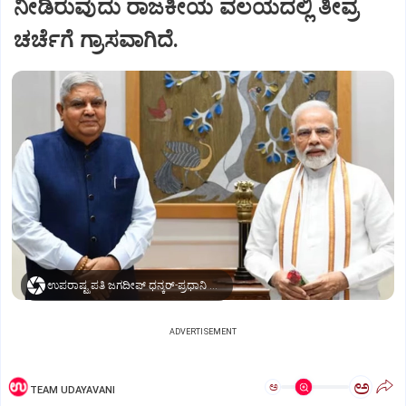
ನೀಡಿರುವುದು ರಾಜಕೀಯ ವಲಯದಲ್ಲಿ ತೀವ್ರ
ಚರ್ಚೆಗೆ ಗ್ರಾಸವಾಗಿದೆ.
ಉಪರಾಷ್ಟ್ರಪತಿ ಜಗದೀಪ್‌ ಧನ್ಕರ್-ಪ್ರಧಾನಿ ಮೋದಿ
ADVERTISEMENT
ಅ
ಅ
TEAM UDAYAVANI