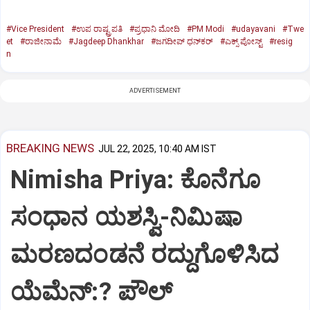
#Vice President
#ಉಪ ರಾಷ್ಟ್ರಪತಿ
#ಪ್ರಧಾನಿ ಮೋದಿ
#PM Modi
#udayavani
#Twe
et
#ರಾಜೀನಾಮೆ
#Jagdeep Dhankhar
#ಜಗದೀಪ್‌ ಧನ್‌ಕರ್‌
#ಎಕ್ಸ್‌ ಪೋಸ್ಟ್
#resig
n
ADVERTISEMENT
BREAKING NEWS
JUL 22, 2025, 10:40 AM IST
Nimisha Priya: ಕೊನೆಗೂ
ಸಂಧಾನ ಯಶಸ್ವಿ-ನಿಮಿಷಾ
ಮರಣದಂಡನೆ ರದ್ದುಗೊಳಿಸಿದ
ಯೆಮೆನ್:? ಪೌಲ್