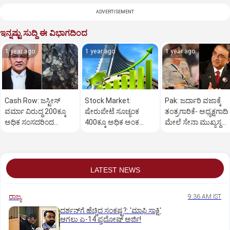
ADVERTISEMENT
ಇನ್ನಷ್ಟು ಸುದ್ದಿ ಈ ವಿಭಾಗದಿಂದ
1 year ago
1 year ago
1 year ago
Cash Row: ಜಸ್ಟೀಸ್‌
Stock Market:
Pak: ಜರ್ದಾರಿ ವಜಾಕ್ಕೆ
ವರ್ಮಾ ವಿರುದ್ಧ 200ಕ್ಕೂ
ಷೇರುಪೇಟೆ ಸೂಚ್ಯಂಕ
ತಂತ್ರಗಾರಿಕೆ- ಅಧ್ಯಕ್ಷಗಾದಿ
ಅಧಿಕ ಸಂಸದರಿಂದ
400ಕ್ಕೂ ಅಧಿಕ ಅಂಕ
ಮೇಲೆ ಸೇನಾ ಮುಖ್ಯಸ್ಥ
ಮಹಾಭಿಯೋಗಕ್ಕೆ
ಜಿಗಿತ-ದಿನಾಂತ್ಯದ
ಮುನೀರ್ ಚಿತ್ತ!
ಕೋರಿಕೆ…
ವಹಿವಾಟು ಅಂತ್ಯ
LATEST NEWS
ರಾಜ್ಯ
9:36 AM IST
ದರ್ಶನ್‌ಗೆ ಹೆಚ್ಚಿದ ಸಂಕಷ್ಟ?: 'ಮಾಫಿ ಸಾಕ್ಷಿ'
ಆಗಲು ಎ-14 ಪ್ರದೋಷ್ ಅರ್ಜಿ!