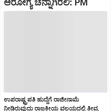
ಆರೋಗ್ಯ ಚೆನ್ನಾಗಿರಲಿ: PM
ಉಪರಾಷ್ಟ್ರಪತಿ ಹುದ್ದೆಗೆ ರಾಜೀನಾಮೆ
ನೀಡಿರುವುದು ರಾಜಕೀಯ ವಲಯದಲ್ಲಿ ತೀವ್ರ