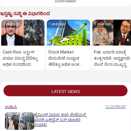
ADVERTISEMENT
ಇನ್ನಷ್ಟು ಸುದ್ದಿ ಈ ವಿಭಾಗದಿಂದ
1 year ago
1 year ago
1 year ago
Cash Row: ಜಸ್ಟೀಸ್‌
Stock Market:
Pak: ಜರ್ದಾರಿ ವಜಾಕ್ಕೆ
ವರ್ಮಾ ವಿರುದ್ಧ 200ಕ್ಕೂ
ಷೇರುಪೇಟೆ ಸೂಚ್ಯಂಕ
ತಂತ್ರಗಾರಿಕೆ- ಅಧ್ಯಕ್ಷಗಾದಿ
ಅಧಿಕ ಸಂಸದರಿಂದ
400ಕ್ಕೂ ಅಧಿಕ ಅಂಕ
ಮೇಲೆ ಸೇನಾ ಮುಖ್ಯಸ್ಥ
ಮಹಾಭಿಯೋಗಕ್ಕೆ
ಜಿಗಿತ-ದಿನಾಂತ್ಯದ
ಮುನೀರ್ ಚಿತ್ತ!
ಕೋರಿಕೆ…
ವಹಿವಾಟು ಅಂತ್ಯ
LATEST NEWS
ಉಡುಪಿ
12:26 PM IST
ಟೈಮಿಂಗ್‌ ವಿವಾದ: ಕಾಪು ಪೇಟೆಯಲ್ಲಿ
ಖಾಸಗಿ ಎಕ್ಸ್‌ಪ್ರೆಸ್ ಬಸ್‌ ಚಾಲಕರ
ರಂಪಾಟ