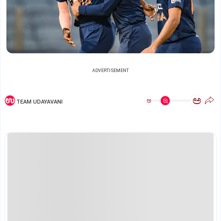
ADVERTISEMENT
ಅ
ಅ
TEAM UDAYAVANI