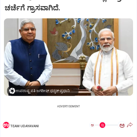
ಚರ್ಚೆಗೆ ಗ್ರಾಸವಾಗಿದೆ.
ಉಪರಾಷ್ಟ್ರಪತಿ ಜಗದೀಪ್‌ ಧನ್ಕರ್-ಪ್ರಧಾನಿ ಮೋದಿ
ADVERTISEMENT
ಅ
ಅ
TEAM UDAYAVANI