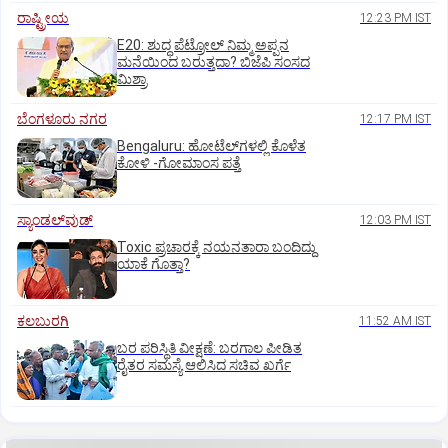
ರಾಷ್ಟ್ರೀಯ
12:23 PM IST
E20: ಶುದ್ಧ ಪೆಟ್ರೋಲ್ ನಿಮ್ಮ ಅಪ್ಪನ
ಮನೆಯಿಂದ ಬರುತ್ತದಾ? ಬಿಜೆಪಿ ಸಂಸದ
ಮಿಶ್ರಾ
ಬೆಂಗಳೂರು ನಗರ
12:17 PM IST
Bengaluru: ಹೋಟೆಲ್‌ಗ‌ಳಲ್ಲಿ ಕೊಳೆತ
ಕೋಳಿ -ಗೋಮಾಂಸ ಪತ್ತೆ
ಸ್ಯಾಂಡಲ್‌ವುಡ್‌
12:03 PM IST
Toxic ಪ್ರಚಾರಕ್ಕೆ ನಯನತಾರಾ ಬಂದಿದ್ದು
ಯಾಕೆ ಗೊತ್ತಾ?
ಕಲಬುರಗಿ
11:52 AM IST
ಬರ ಪರಿಸ್ಥಿತಿ ವೀಕ್ಷಣೆ: ಬರಗಾಲ ಪೀಡಿತ
ರೈತರ ಸಮಸ್ಯೆ ಆಲಿಸಿದ ಸಚಿವ ಖರ್ಗೆ