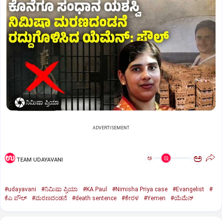
ನಿಮಿಷಾ ಪ್ರಿಯಾ
ADVERTISEMENT
ಅ
ಅ
TEAM UDAYAVANI
#udayavani
#ನಿಮಿಷಾ ಪ್ರಿಯಾ
#KA Paul
#Nimisha Priya case
#Evangelist
#
ಕೆಎ ಪೌಲ್
#ಮರಣದಂಡನೆ
#death sentence
#ಕೇರಳ
#Yemen
#ಯೆಮೆನ್‌