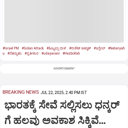
#Israel PM
#Golan Attack
#ಹಿಜ್ಬುಲ್ಲಾ ದಾಳಿ
#ರಾಕೆಟ್‌ ಅಟ್ಯಾಕ್‌
#ಇಸ್ರೇಲ್‌
#Netanyah
u
#ನೆತನ್ಯಾಹು
#ಪ್ರತೀಕಾರ
#udayavani
#Hezbollah
ADVERTISEMENT
BREAKING NEWS
JUL 22, 2025, 2:40 PM IST
ಭಾರತಕ್ಕೆ ಸೇವೆ ಸಲ್ಲಿಸಲು ಧನ್ಕರ್‌
ಗೆ ಹಲವು ಅವಕಾಶ ಸಿಕ್ಕಿವೆ…