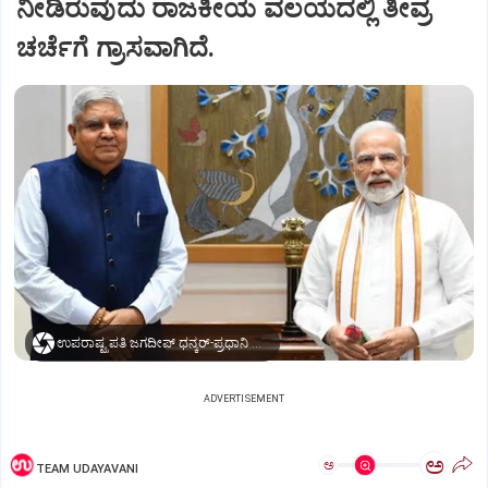
ನೀಡಿರುವುದು ರಾಜಕೀಯ ವಲಯದಲ್ಲಿ ತೀವ್ರ
ಚರ್ಚೆಗೆ ಗ್ರಾಸವಾಗಿದೆ.
ಉಪರಾಷ್ಟ್ರಪತಿ ಜಗದೀಪ್‌ ಧನ್ಕರ್-ಪ್ರಧಾನಿ ಮೋದಿ
ADVERTISEMENT
ಅ
ಅ
TEAM UDAYAVANI