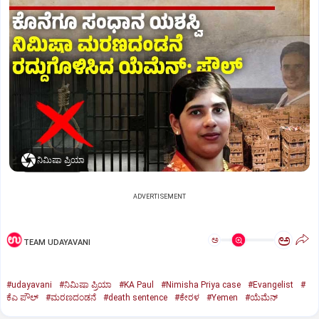
ನಿಮಿಷಾ ಪ್ರಿಯಾ
ADVERTISEMENT
ಅ
ಅ
TEAM UDAYAVANI
#udayavani
#ನಿಮಿಷಾ ಪ್ರಿಯಾ
#KA Paul
#Nimisha Priya case
#Evangelist
#
ಕೆಎ ಪೌಲ್
#ಮರಣದಂಡನೆ
#death sentence
#ಕೇರಳ
#Yemen
#ಯೆಮೆನ್‌