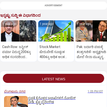
ADVERTISEMENT
ಇನ್ನಷ್ಟು ಸುದ್ದಿ ಈ ವಿಭಾಗದಿಂದ
1 year ago
1 year ago
1 year ago
Cash Row: ಜಸ್ಟೀಸ್‌
Stock Market:
Pak: ಜರ್ದಾರಿ ವಜಾಕ್ಕೆ
ವರ್ಮಾ ವಿರುದ್ಧ 200ಕ್ಕೂ
ಷೇರುಪೇಟೆ ಸೂಚ್ಯಂಕ
ತಂತ್ರಗಾರಿಕೆ- ಅಧ್ಯಕ್ಷಗಾದಿ
ಅಧಿಕ ಸಂಸದರಿಂದ
400ಕ್ಕೂ ಅಧಿಕ ಅಂಕ
ಮೇಲೆ ಸೇನಾ ಮುಖ್ಯಸ್ಥ
ಮಹಾಭಿಯೋಗಕ್ಕೆ
ಜಿಗಿತ-ದಿನಾಂತ್ಯದ
ಮುನೀರ್ ಚಿತ್ತ!
ಕೋರಿಕೆ…
ವಹಿವಾಟು ಅಂತ್ಯ
LATEST NEWS
ಬೆಂಗಳೂರು ನಗರ
1:05 PM IST
ಸ್ವಚ್ಛತೆ ಕೈಗೊಳ್ಳದ ಇಲಾಖೆಗಳಿಗೆ ನೋಟಿಸ್‌
ನೀಡಿ: ಕೃಷ್ಣ ಬೈರೇಗೌಡ