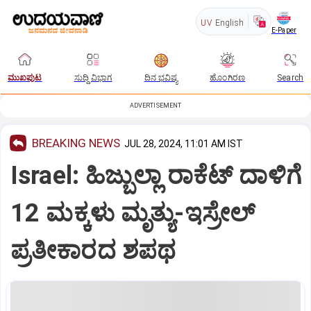
UV
English
E-Paper
ಮುಖಪುಟ
ಸುದ್ದಿ ವಿಭಾಗ
ದಿನ ಭವಿಷ್ಯ
ಹೊಂಗಿರಣ
Search
ADVERTISEMENT
BREAKING NEWS
JUL 28, 2024, 11:01 AM IST
Israel: ಹಿಜ್ಬುಲ್ಲಾ ರಾಕೆಟ್‌ ದಾಳಿಗೆ
12 ಮಕ್ಕಳು ಮೃತ್ಯು-ಇಸ್ರೇಲ್‌
ಪ್ರತೀಕಾರದ ಶಪಥ