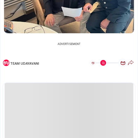
ADVERTISEMENT
ಅ
ಅ
TEAM UDAYAVANI