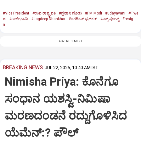
#Vice President
#ಉಪ ರಾಷ್ಟ್ರಪತಿ
#ಪ್ರಧಾನಿ ಮೋದಿ
#PM Modi
#udayavani
#Twe
et
#ರಾಜೀನಾಮೆ
#Jagdeep Dhankhar
#ಜಗದೀಪ್‌ ಧನ್‌ಕರ್‌
#ಎಕ್ಸ್‌ ಪೋಸ್ಟ್
#resig
n
ADVERTISEMENT
BREAKING NEWS
JUL 22, 2025, 10:40 AM IST
Nimisha Priya: ಕೊನೆಗೂ
ಸಂಧಾನ ಯಶಸ್ವಿ-ನಿಮಿಷಾ
ಮರಣದಂಡನೆ ರದ್ದುಗೊಳಿಸಿದ
ಯೆಮೆನ್:? ಪೌಲ್