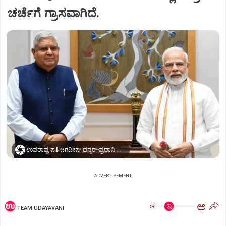
ಚರ್ಚೆಗೆ ಗ್ರಾಸವಾಗಿದೆ.
ಉಪರಾಷ್ಟ್ರಪತಿ ಜಗದೀಪ್‌ ಧನ್ಕರ್-ಪ್ರಧಾನಿ ಮೋದಿ
ADVERTISEMENT
ಅ
ಅ
TEAM UDAYAVANI