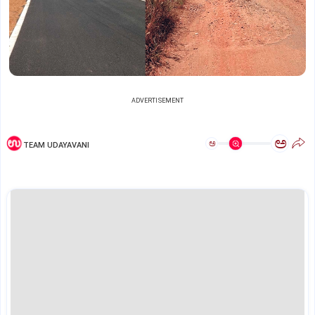
ADVERTISEMENT
ಅ
ಅ
TEAM UDAYAVANI