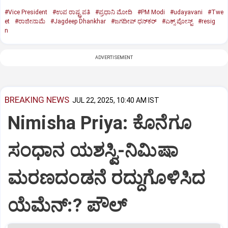
#Vice President
#ಉಪ ರಾಷ್ಟ್ರಪತಿ
#ಪ್ರಧಾನಿ ಮೋದಿ
#PM Modi
#udayavani
#Twe
et
#ರಾಜೀನಾಮೆ
#Jagdeep Dhankhar
#ಜಗದೀಪ್‌ ಧನ್‌ಕರ್‌
#ಎಕ್ಸ್‌ ಪೋಸ್ಟ್
#resig
n
ADVERTISEMENT
BREAKING NEWS
JUL 22, 2025, 10:40 AM IST
Nimisha Priya: ಕೊನೆಗೂ
ಸಂಧಾನ ಯಶಸ್ವಿ-ನಿಮಿಷಾ
ಮರಣದಂಡನೆ ರದ್ದುಗೊಳಿಸಿದ
ಯೆಮೆನ್:? ಪೌಲ್