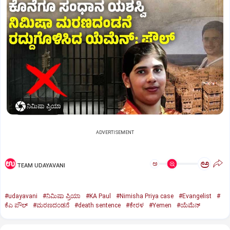
ನಿಮಿಷಾ ಪ್ರಿಯಾ
ADVERTISEMENT
ಅ
ಅ
TEAM UDAYAVANI
#udayavani
#ನಿಮಿಷಾ ಪ್ರಿಯಾ
#KA Paul
#Nimisha Priya case
#Evangelist
#
ಕೆಎ ಪೌಲ್
#ಮರಣದಂಡನೆ
#death sentence
#ಕೇರಳ
#Yemen
#ಯೆಮೆನ್‌