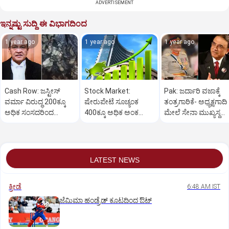
ADVERTISEMENT
ಇನ್ನಷ್ಟು ಸುದ್ದಿ ಈ ವಿಭಾಗದಿಂದ
1 year ago
1 year ago
1 year ago
Cash Row: ಜಸ್ಟೀಸ್‌
Stock Market:
Pak: ಜರ್ದಾರಿ ವಜಾಕ್ಕೆ
ವರ್ಮಾ ವಿರುದ್ಧ 200ಕ್ಕೂ
ಷೇರುಪೇಟೆ ಸೂಚ್ಯಂಕ
ತಂತ್ರಗಾರಿಕೆ- ಅಧ್ಯಕ್ಷಗಾದಿ
ಅಧಿಕ ಸಂಸದರಿಂದ
400ಕ್ಕೂ ಅಧಿಕ ಅಂಕ
ಮೇಲೆ ಸೇನಾ ಮುಖ್ಯಸ್ಥ
ಮಹಾಭಿಯೋಗಕ್ಕೆ
ಜಿಗಿತ-ದಿನಾಂತ್ಯದ
ಮುನೀರ್ ಚಿತ್ತ!
ಕೋರಿಕೆ…
ವಹಿವಾಟು ಅಂತ್ಯ
LATEST NEWS
ಕ್ರೀಡೆ
6:48 AM IST
ಜೆಮಿಮಾ ಹಂಡ್ರೆಡ್‌ ಕೂಟದಿಂದ ಔಟ್‌