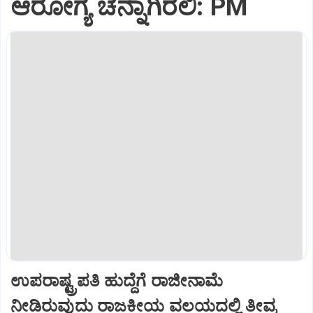
ಆರೋಗ್ಯ ಚೆನ್ನಾಗಿರಲಿ: PM
ಉಪರಾಷ್ಟ್ರಪತಿ ಹುದ್ದೆಗೆ ರಾಜೀನಾಮೆ
ನೀಡಿರುವುದು ರಾಜಕೀಯ ವಲಯದಲ್ಲಿ ತೀವ್ರ