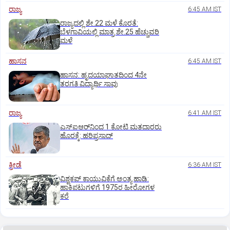
ರಾಜ್ಯ
6:45 AM IST
ರಾಜ್ಯದಲ್ಲಿ ಶೇ.22 ಮಳೆ ಕೊರತೆ:
ಬೆಳಗಾವಿಯಲ್ಲಿ ಮಾತ್ರ ಶೇ.25 ಹೆಚ್ಚುವರಿ
ಮಳೆ
ಹಾಸನ
6:45 AM IST
ಹಾಸನ: ಹೃದಯಾಘಾತದಿಂದ 4ನೇ
ತರಗತಿ ವಿದ್ಯಾರ್ಥಿ ಸಾವು
ರಾಜ್ಯ
6:41 AM IST
ಎಸ್‌ಐಆರ್‌ನಿಂದ 1 ಕೋಟಿ ಮತದಾರರು
ಹೊರಕ್ಕೆ: ಹರಿಪ್ರಸಾದ್‌
ಕ್ರೀಡೆ
6:36 AM IST
ವಿಶ್ವಕಪ್‌ ಕಾಯುವಿಕೆಗೆ ಅಂತ್ಯ ಹಾಡಿ:
ಹಾಕಿಪಟುಗಳಿಗೆ 1975ರ ಹೀರೋಗಳ
ಕರೆ