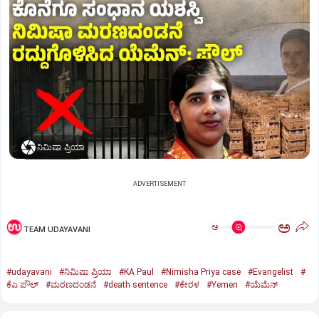
ನಿಮಿಷಾ ಪ್ರಿಯಾ
ADVERTISEMENT
ಅ
ಅ
TEAM UDAYAVANI
#udayavani
#ನಿಮಿಷಾ ಪ್ರಿಯಾ
#KA Paul
#Nimisha Priya case
#Evangelist
#
ಕೆಎ ಪೌಲ್
#ಮರಣದಂಡನೆ
#death sentence
#ಕೇರಳ
#Yemen
#ಯೆಮೆನ್‌