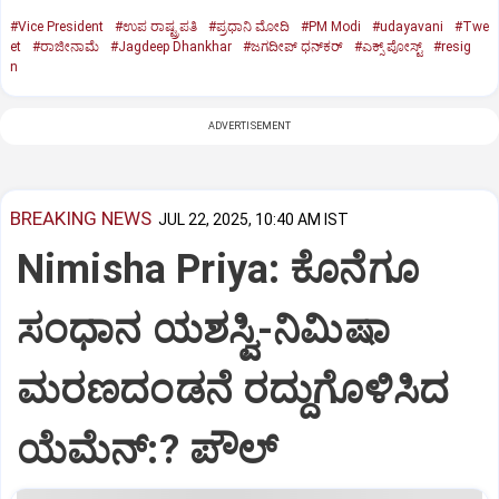
#Vice President
#ಉಪ ರಾಷ್ಟ್ರಪತಿ
#ಪ್ರಧಾನಿ ಮೋದಿ
#PM Modi
#udayavani
#Twe
et
#ರಾಜೀನಾಮೆ
#Jagdeep Dhankhar
#ಜಗದೀಪ್‌ ಧನ್‌ಕರ್‌
#ಎಕ್ಸ್‌ ಪೋಸ್ಟ್
#resig
n
ADVERTISEMENT
BREAKING NEWS
JUL 22, 2025, 10:40 AM IST
Nimisha Priya: ಕೊನೆಗೂ
ಸಂಧಾನ ಯಶಸ್ವಿ-ನಿಮಿಷಾ
ಮರಣದಂಡನೆ ರದ್ದುಗೊಳಿಸಿದ
ಯೆಮೆನ್:? ಪೌಲ್