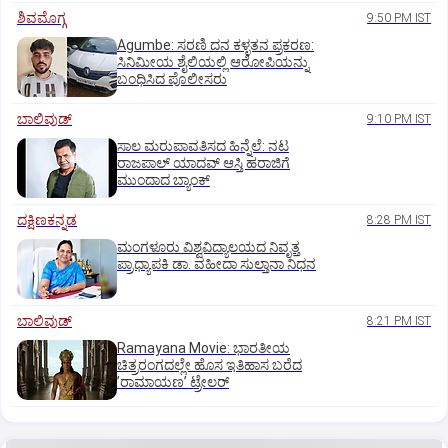
ಶಿವಮೊಗ್ಗ
9:50 PM IST
Agumbe: ಸರಣಿ ದನ ಕಳ್ಳತನ ಪ್ರಕರಣ:
ಸಿನಿಮೀಯ ಶೈಲಿಯಲ್ಲಿ ಆರೋಪಿಯನ್ನು
ಬಂಧಿಸಿದ ಪೊಲೀಸರು
ಬಾಲಿವುಡ್‌
9:10 PM IST
ಸಾಲ ಮರುಪಾವತಿಸದ ಹಿನ್ನೆಲೆ: ನಟ
ರಾಜಪಾಲ್ ಯಾದವ್‌ ಆಸ್ತಿ ಹರಾಜಿಗೆ
ಮುಂದಾದ ಬ್ಯಾಂಕ್
ದಕ್ಷಿಣಕನ್ನಡ
8:28 PM IST
ಮಂಗಳೂರು ವಿಶ್ವವಿದ್ಯಾಲಯದ ನಿವೃತ್ತ
ಪ್ರಾಧ್ಯಾಪಕಿ ಡಾ. ವಹೀದಾ ಸುಲ್ತಾನಾ ನಿಧನ
ಬಾಲಿವುಡ್‌
8:21 PM IST
Ramayana Movie: ಭಾರತೀಯ
ಚಿತ್ರರಂಗದಲ್ಲೇ ಹೊಸ ಇತಿಹಾಸ ಬರೆದ
ʼರಾಮಾಯಣʼ ಟ್ರೇಲರ್