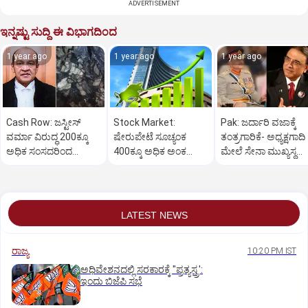
ADVERTISEMENT
ಇನ್ನಷ್ಟು ಸುದ್ದಿ ಈ ವಿಭಾಗದಿಂದ
1 year ago
1 year ago
1 year ago
Cash Row: ಜಸ್ಟೀಸ್‌
Stock Market:
Pak: ಜರ್ದಾರಿ ವಜಾಕ್ಕೆ
ವರ್ಮಾ ವಿರುದ್ಧ 200ಕ್ಕೂ
ಷೇರುಪೇಟೆ ಸೂಚ್ಯಂಕ
ತಂತ್ರಗಾರಿಕೆ- ಅಧ್ಯಕ್ಷಗಾದಿ
ಅಧಿಕ ಸಂಸದರಿಂದ
400ಕ್ಕೂ ಅಧಿಕ ಅಂಕ
ಮೇಲೆ ಸೇನಾ ಮುಖ್ಯಸ್ಥ
ಮಹಾಭಿಯೋಗಕ್ಕೆ
ಜಿಗಿತ-ದಿನಾಂತ್ಯದ
ಮುನೀರ್ ಚಿತ್ತ!
ಕೋರಿಕೆ…
ವಹಿವಾಟು ಅಂತ್ಯ
LATEST NEWS
ರಾಜ್ಯ
10:20 PM IST
ಅಧಿವೇಶನದಲ್ಲಿ ಸರಕಾರಕ್ಕೆ "ಪ್ರತ್ಯಸ್ತ್ರ':
ಇಂದು ಬಿಜೆಪಿ ಸಭೆ