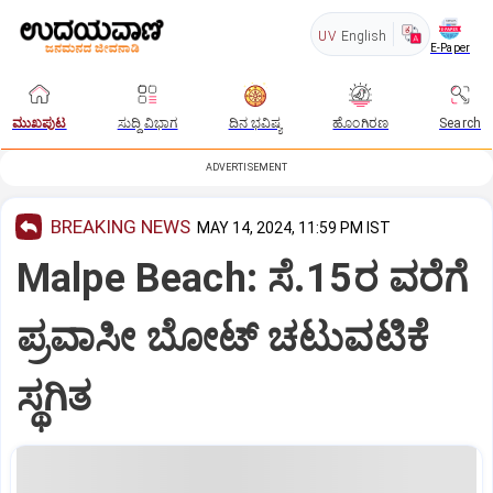
UV
English
E-Paper
ಮುಖಪುಟ
ಸುದ್ದಿ ವಿಭಾಗ
ದಿನ ಭವಿಷ್ಯ
ಹೊಂಗಿರಣ
Search
ADVERTISEMENT
BREAKING NEWS
MAY 14, 2024, 11:59 PM IST
Malpe Beach: ಸೆ.15ರ ವರೆಗೆ
ಪ್ರವಾಸೀ ಬೋಟ್‌ ಚಟುವಟಿಕೆ
ಸ್ಥಗಿತ