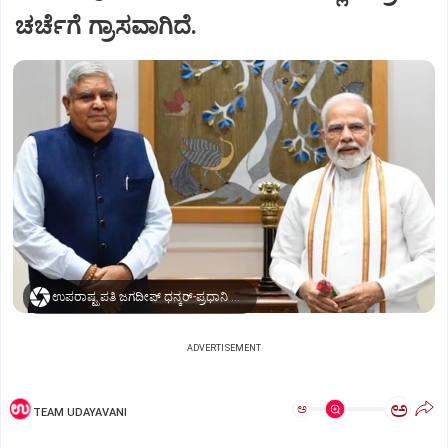
ಚರ್ಚೆಗೆ ಗ್ರಾಸವಾಗಿದೆ.
ಉಪರಾಷ್ಟ್ರಪತಿ ಜಗದೀಪ್‌ ಧನ್ಕರ್-ಪ್ರಧಾನಿ ಮೋದಿ
ADVERTISEMENT
ಅ
ಅ
TEAM UDAYAVANI