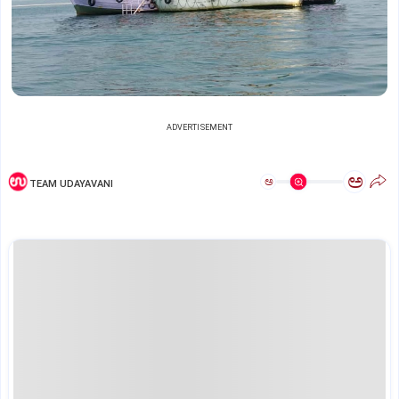
ADVERTISEMENT
ಅ
ಅ
TEAM UDAYAVANI