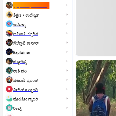
ಇಸ್ರೇಲ್- ಇರಾನ್‌ ಯುದ್ಧ
ಶಿಕ್ಷಣ / ಉದ್ಯೋಗ
ಆರೋಗ್ಯ
ಅನಿವಾಸಿ ಕನ್ನಡಿಗ
ಸೆಲೆಬ್ರಿಟಿ ಕಾರ್ನರ್‌
Explainer
ಜ್ಯೋತಿಷ್ಯ
ರಾಶಿ ಫಲ
ಪುಟಾಣಿ ಪ್ರಪಂಚ
ವೀಡಿಯೊ ಗ್ಯಾಲರಿ
ಫೋಟೋ ಗ್ಯಾಲರಿ
ರೀಲ್ಸ್