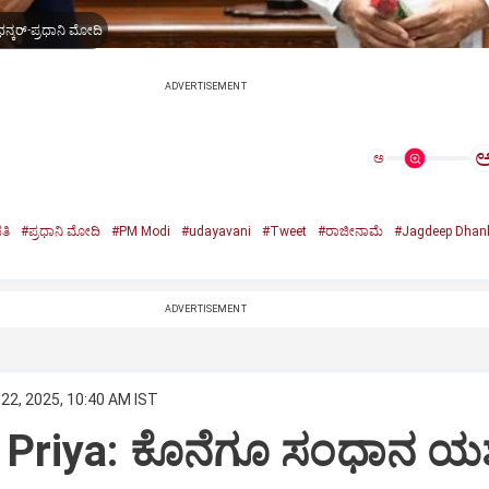
ನ್ಕರ್-ಪ್ರಧಾನಿ ಮೋದಿ
ADVERTISEMENT
ಅ
ತಿ
#ಪ್ರಧಾನಿ ಮೋದಿ
#PM Modi
#udayavani
#Tweet
#ರಾಜೀನಾಮೆ
#Jagdeep Dhan
n
ADVERTISEMENT
22, 2025, 10:40 AM IST
Priya: ಕೊನೆಗೂ ಸಂಧಾನ ಯಶಸ