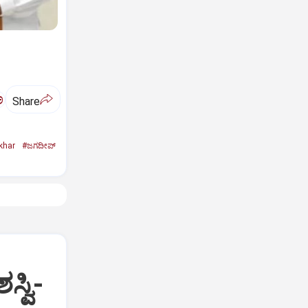
ಅ
Share
khar
#ಜಗದೀಪ್‌
್ವಿ-