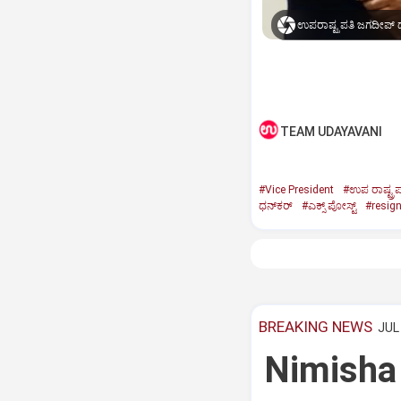
ಉಪರಾಷ್ಟ್ರಪತಿ ಜಗದೀಪ್‌ ಧ
TEAM UDAYAVANI
#Vice President
#ಉಪ ರಾಷ್ಟ್ರಪ
ಧನ್‌ಕರ್‌
#ಎಕ್ಸ್‌ ಪೋಸ್ಟ್
#resig
BREAKING NEWS
JUL 
Nimisha 