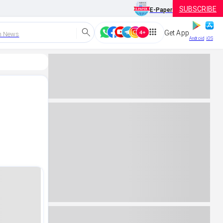
SUBSCRIBE
E-Paper
Get App
h News
Android
iOS