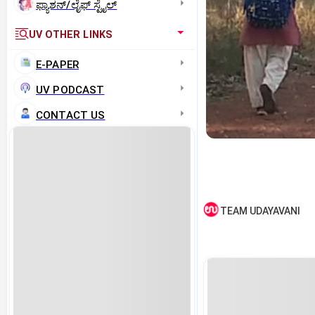
ಫ್ಯಾಶನ್/ಲೈಫ್‌ ಸ್ಟೈಲ್
UV OTHER LINKS
E-PAPER
UV PODCAST
CONTACT US
TEAM UDAYAVANI