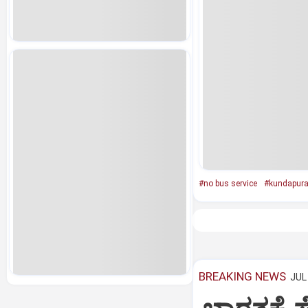
#no bus service
#kundapur
BREAKING NEWS
JUL 