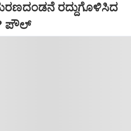
ಮರಣದಂಡನೆ ರದ್ದುಗೊಳಿಸಿದ
? ಪೌಲ್