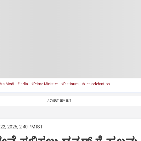
dra Modi
#india
#Prime Minister
#Platinum jubilee celebration
ADVERTISEMENT
22, 2025, 2:40 PM IST