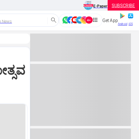
SUBSCRIBE
E-Paper
Get App
h News
Android
iOS
ೋತ್ಸವ