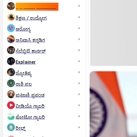
ಇಸ್ರೇಲ್- ಇರಾನ್‌ ಯುದ್ಧ
ಶಿಕ್ಷಣ / ಉದ್ಯೋಗ
ಆರೋಗ್ಯ
ಅನಿವಾಸಿ ಕನ್ನಡಿಗ
ಸೆಲೆಬ್ರಿಟಿ ಕಾರ್ನರ್‌
Explainer
ಜ್ಯೋತಿಷ್ಯ
ರಾಶಿ ಫಲ
ಪುಟಾಣಿ ಪ್ರಪಂಚ
ವೀಡಿಯೊ ಗ್ಯಾಲರಿ
ಫೋಟೋ ಗ್ಯಾಲರಿ
ರೀಲ್ಸ್