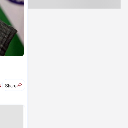
ಅ
Share