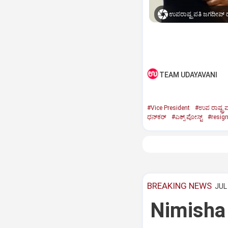
ಉಪರಾಷ್ಟ್ರಪತಿ ಜಗದೀಪ್‌ ಧ
TEAM UDAYAVANI
#Vice President
#ಉಪ ರಾಷ್ಟ್ರಪ
ಧನ್‌ಕರ್‌
#ಎಕ್ಸ್‌ ಪೋಸ್ಟ್
#resig
BREAKING NEWS
JUL 
Nimisha 