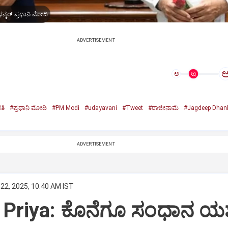
ನ್ಕರ್-ಪ್ರಧಾನಿ ಮೋದಿ
ADVERTISEMENT
ಅ
ತಿ
#ಪ್ರಧಾನಿ ಮೋದಿ
#PM Modi
#udayavani
#Tweet
#ರಾಜೀನಾಮೆ
#Jagdeep Dhan
n
ADVERTISEMENT
22, 2025, 10:40 AM IST
Priya: ಕೊನೆಗೂ ಸಂಧಾನ ಯಶಸ