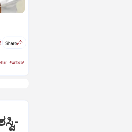
ಅ
Share
khar
#ಜಗದೀಪ್‌
್ವಿ-