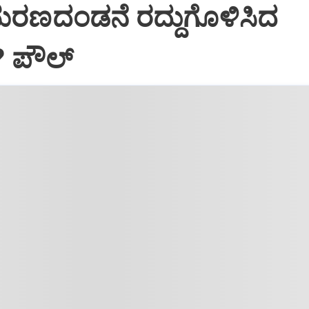
ಮರಣದಂಡನೆ ರದ್ದುಗೊಳಿಸಿದ
? ಪೌಲ್