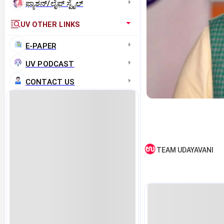
ಫ್ಯಾಶನ್/ಲೈಫ್‌ ಸ್ಟೈಲ್
UV OTHER LINKS
E-PAPER
UV PODCAST
CONTACT US
TEAM UDAYAVANI