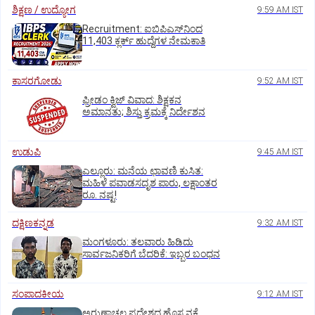
ಶಿಕ್ಷಣ / ಉದ್ಯೋಗ
9:59 AM IST
Recruitment: ಐಬಿಪಿಎಸ್‌ನಿಂದ
11,403 ಕ್ಲರ್ಕ್‌ ಹುದ್ದೆಗಳ ನೇಮಕಾತಿ
ಕಾಸರಗೋಡು
9:52 AM IST
ಫ್ರೀಡಂ ಕ್ವಿಜ್‌ ವಿವಾದ: ಶಿಕ್ಷಕನ
ಅಮಾನತು; ಶಿಸ್ತು ಕ್ರಮಕ್ಕೆ ನಿರ್ದೇಶನ
ಉಡುಪಿ
9:45 AM IST
ಎಲ್ಲೂರು: ಮನೆಯ ಛಾವಣಿ ಕುಸಿತ:
ಮಹಿಳೆ ಪವಾಡಸದೃಶ ಪಾರು, ಲಕ್ಷಾಂತರ
ರೂ. ನಷ್ಟ!
ದಕ್ಷಿಣಕನ್ನಡ
9:32 AM IST
ಮಂಗಳೂರು: ತಲವಾರು ಹಿಡಿದು
ಸಾರ್ವಜನಿಕರಿಗೆ ಬೆದರಿಕೆ: ಇಬ್ಬರ ಬಂಧನ
ಸಂಪಾದಕೀಯ
9:12 AM IST
ಅರುಣಾಚಲ ಪ್ರದೇಶದ ಹೊಸ ನಕ್ಷೆ