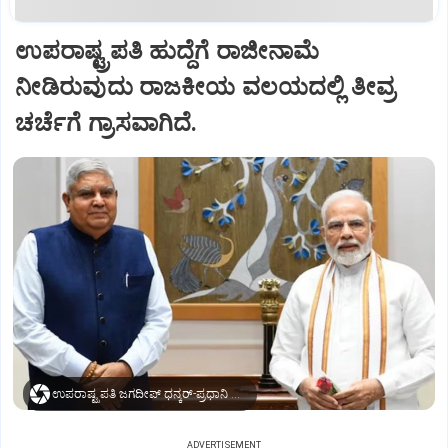
ಉಪರಾಷ್ಟ್ರಪತಿ ಹುದ್ದೆಗೆ ರಾಜೀನಾಮೆ
ನೀಡಿರುವುದು ರಾಜಕೀಯ ವಲಯದಲ್ಲಿ ತೀವ್ರ
ಚರ್ಚೆಗೆ ಗ್ರಾಸವಾಗಿದೆ.
ಉಪರಾಷ್ಟ್ರಪತಿ ಜಗದೀಪ್‌ ಧನ್ಕರ್-ಪ್ರಧಾನಿ ಮೋದಿ
ADVERTISEMENT