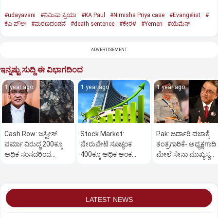
#udayavani
#ನಿಮಿಷಾ ಪ್ರಿಯಾ
#KA Paul
#Nimisha Priya case
#Evangelist
#
ಕೆಎ ಪೌಲ್
#ಮರಣದಂಡನೆ
#death sentence
#ಕೇರಳ
#Yemen
#ಯೆಮೆನ್‌
ADVERTISEMENT
ಇನ್ನಷ್ಟು ಸುದ್ದಿ ಈ ವಿಭಾಗದಿಂದ
1 year ago
1 year ago
1 year ago
Cash Row: ಜಸ್ಟೀಸ್‌
Stock Market:
Pak: ಜರ್ದಾರಿ ವಜಾಕ್ಕೆ
ವರ್ಮಾ ವಿರುದ್ಧ 200ಕ್ಕೂ
ಷೇರುಪೇಟೆ ಸೂಚ್ಯಂಕ
ತಂತ್ರಗಾರಿಕೆ- ಅಧ್ಯಕ್ಷಗಾದಿ
ಅಧಿಕ ಸಂಸದರಿಂದ
400ಕ್ಕೂ ಅಧಿಕ ಅಂಕ
ಮೇಲೆ ಸೇನಾ ಮುಖ್ಯಸ್ಥ
ಮಹಾಭಿಯೋಗಕ್ಕೆ
ಜಿಗಿತ-ದಿನಾಂತ್ಯದ
ಮುನೀರ್ ಚಿತ್ತ!
ಕೋರಿಕೆ…
ವಹಿವಾಟು ಅಂತ್ಯ
LATEST NEWS