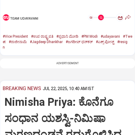
ಅ
ಅ
TEAM UDAYAVANI
#Vice President
#ಉಪ ರಾಷ್ಟ್ರಪತಿ
#ಪ್ರಧಾನಿ ಮೋದಿ
#PM Modi
#udayavani
#Twe
et
#ರಾಜೀನಾಮೆ
#Jagdeep Dhankhar
#ಜಗದೀಪ್‌ ಧನ್‌ಕರ್‌
#ಎಕ್ಸ್‌ ಪೋಸ್ಟ್
#resig
n
ADVERTISEMENT
BREAKING NEWS
JUL 22, 2025, 10:40 AM IST
Nimisha Priya: ಕೊನೆಗೂ
ಸಂಧಾನ ಯಶಸ್ವಿ-ನಿಮಿಷಾ
ಮರಣದಂಡನೆ ರದ್ದುಗೊಳಿಸಿದ