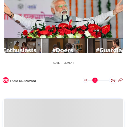
ADVERTISEMENT
ಅ
ಅ
TEAM UDAYAVANI