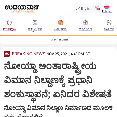
UV
English
E-Paper
ಮುಖಪುಟ
ಸುದ್ದಿ ವಿಭಾಗ
ದಿನ ಭವಿಷ್ಯ
ಹೊಂಗಿರಣ
Search
ADVERTISEMENT
BREAKING NEWS
NOV 25, 2021, 4:48 PM IST
ನೋಯ್ಡಾ ಅಂತಾರಾಷ್ಟ್ರೀಯ
ವಿಮಾನ ನಿಲ್ದಾಣಕ್ಕೆ ಪ್ರಧಾನಿ
ಶಂಕುಸ್ಥಾಪನೆ; ಏನಿದರ ವಿಶೇಷತೆ
ನೋಯ್ಡಾ ವಿಮಾನ ನಿಲ್ದಾಣ ನಿರ್ಮಾಣದ ಮೂಲಕ