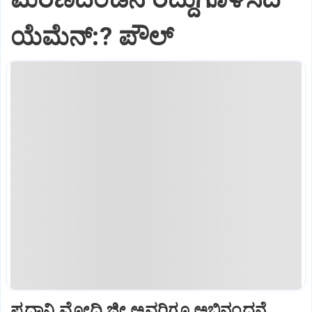
ಯೆಮೆನ್:? ಪೌಲ್
ಪ್ರಧಾನಿ ಮೋದಿ ಜೀ ಅವರಿಗೂ ಅಭಿನಂದನೆ