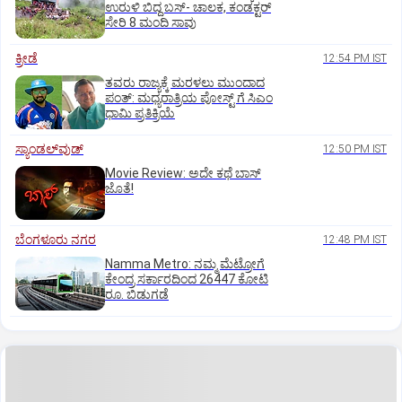
ಉರುಳಿ ಬಿದ್ದ ಬಸ್-‌ ಚಾಲಕ, ಕಂಡಕ್ಟರ್‌
ಸೇರಿ 8 ಮಂದಿ ಸಾವು
ಕ್ರೀಡೆ
12:54 PM IST
ತವರು ರಾಜ್ಯಕ್ಕೆ ಮರಳಲು ಮುಂದಾದ
ಪಂತ್:‌ ಮಧ್ಯರಾತ್ರಿಯ ಪೋಸ್ಟ್‌ ಗೆ ಸಿಎಂ
ಧಾಮಿ ಪ್ರತಿಕ್ರಿಯೆ
ಸ್ಯಾಂಡಲ್‌ವುಡ್‌
12:50 PM IST
Movie Review: ಅದೇ ಕಥೆ ಬಾಸ್‌
ಜೊತೆ!
ಬೆಂಗಳೂರು ನಗರ
12:48 PM IST
Namma Metro: ನಮ್ಮ ಮೆಟ್ರೋಗೆ
ಕೇಂದ್ರ ಸರ್ಕಾರದಿಂದ 26447 ಕೋಟಿ
ರೂ. ಬಿಡುಗಡೆ