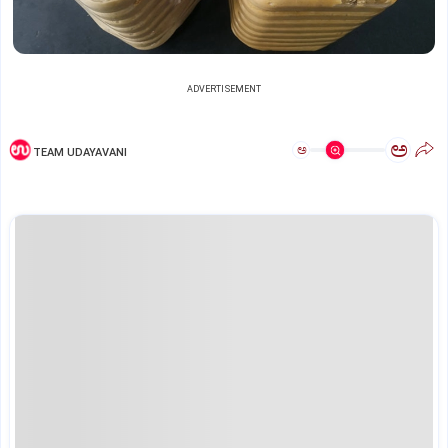
ADVERTISEMENT
ಅ
ಅ
TEAM UDAYAVANI