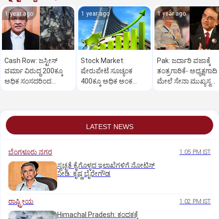
1 year ago
1 year ago
1 year ago
Cash Row: ಜಸ್ಟೀಸ್‌
Stock Market:
Pak: ಜರ್ದಾರಿ ವಜಾಕ್ಕೆ
ವರ್ಮಾ ವಿರುದ್ಧ 200ಕ್ಕೂ
ಷೇರುಪೇಟೆ ಸೂಚ್ಯಂಕ
ತಂತ್ರಗಾರಿಕೆ- ಅಧ್ಯಕ್ಷಗಾದಿ
ಅಧಿಕ ಸಂಸದರಿಂದ
400ಕ್ಕೂ ಅಧಿಕ ಅಂಕ
ಮೇಲೆ ಸೇನಾ ಮುಖ್ಯಸ್ಥ
ಮಹಾಭಿಯೋಗಕ್ಕೆ
ಜಿಗಿತ-ದಿನಾಂತ್ಯದ
ಮುನೀರ್ ಚಿತ್ತ!
ಕೋರಿಕೆ…
ವಹಿವಾಟು ಅಂತ್ಯ
LATEST NEWS
ಬೆಂಗಳೂರು ನಗರ
1:05 PM IST
ಸ್ವಚ್ಛತೆ ಕೈಗೊಳ್ಳದ ಇಲಾಖೆಗಳಿಗೆ ನೋಟಿಸ್‌
ನೀಡಿ: ಕೃಷ್ಣ ಬೈರೇಗೌಡ
ರಾಷ್ಟ್ರೀಯ
1:02 PM IST
Himachal Pradesh: ಕಂದಕಕ್ಕೆ