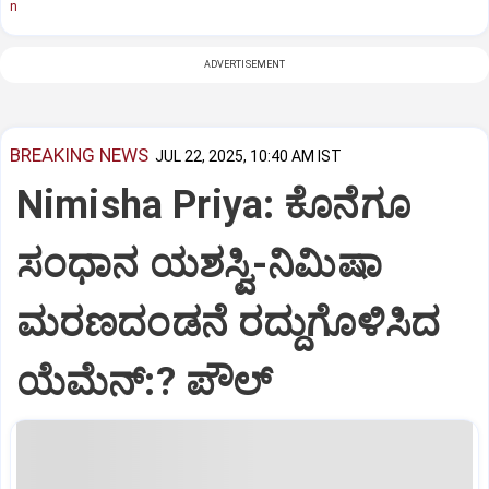
n
ADVERTISEMENT
BREAKING NEWS
JUL 22, 2025, 10:40 AM IST
Nimisha Priya: ಕೊನೆಗೂ
ಸಂಧಾನ ಯಶಸ್ವಿ-ನಿಮಿಷಾ
ಮರಣದಂಡನೆ ರದ್ದುಗೊಳಿಸಿದ
ಯೆಮೆನ್:? ಪೌಲ್