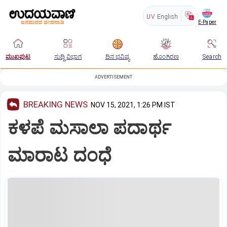
UV
English
E-Paper
ಮುಖಪುಟ
ಸುದ್ದಿ ವಿಭಾಗ
ದಿನ ಭವಿಷ್ಯ
ಹೊಂಗಿರಣ
Search
ADVERTISEMENT
BREAKING NEWS
NOV 15, 2021, 1:26 PM IST
ಕಳಪೆ ಮಸಾಲಾ ಪದಾರ್ಥ
ಮಾರಾಟ ದಂಧೆ