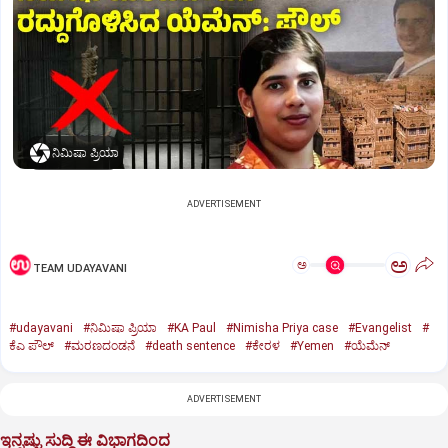
ನಿಮಿಷಾ ಪ್ರಿಯಾ
ADVERTISEMENT
ಅ
ಅ
TEAM UDAYAVANI
#udayavani
#ನಿಮಿಷಾ ಪ್ರಿಯಾ
#KA Paul
#Nimisha Priya case
#Evangelist
#
ಕೆಎ ಪೌಲ್
#ಮರಣದಂಡನೆ
#death sentence
#ಕೇರಳ
#Yemen
#ಯೆಮೆನ್‌
ADVERTISEMENT
ಇನ್ನಷ್ಟು ಸುದ್ದಿ ಈ ವಿಭಾಗದಿಂದ