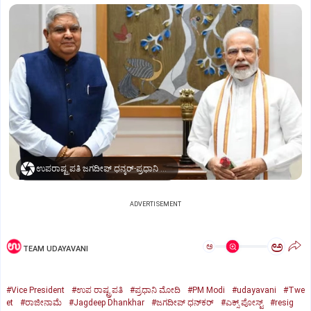
ಉಪರಾಷ್ಟ್ರಪತಿ ಜಗದೀಪ್‌ ಧನ್ಕರ್-ಪ್ರಧಾನಿ ಮೋದಿ
ADVERTISEMENT
ಅ
ಅ
TEAM UDAYAVANI
#Vice President
#ಉಪ ರಾಷ್ಟ್ರಪತಿ
#ಪ್ರಧಾನಿ ಮೋದಿ
#PM Modi
#udayavani
#Twe
et
#ರಾಜೀನಾಮೆ
#Jagdeep Dhankhar
#ಜಗದೀಪ್‌ ಧನ್‌ಕರ್‌
#ಎಕ್ಸ್‌ ಪೋಸ್ಟ್
#resig