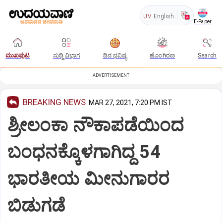
UV
English
E-Paper
ಮುಖಪುಟ
ಸುದ್ದಿ ವಿಭಾಗ
ದಿನ ಭವಿಷ್ಯ
ಹೊಂಗಿರಣ
Search
ADVERTISEMENT
BREAKING NEWS
MAR 27, 2021, 7:20 PM IST
ಶ್ರೀಲಂಕಾ ನೌಕಾಪಡೆಯಿಂದ
ಬಂಧನಕ್ಕೊಳಗಾಗಿದ್ದ 54
ಭಾರತೀಯ ಮೀನುಗಾರರ
ಬಿಡುಗಡೆ