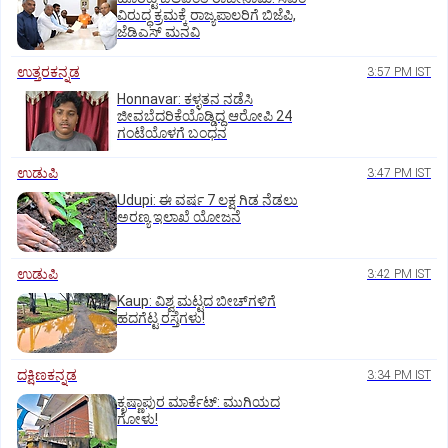
ವಿರುದ್ಧ ಕ್ರಮಕ್ಕೆ ರಾಜ್ಯಪಾಲರಿಗೆ ಬಿಜೆಪಿ,
ಜೆಡಿಎಸ್ ಮನವಿ
ಉತ್ತರಕನ್ನಡ
3:57 PM IST
Honnavar: ಕಳ್ಳತನ ನಡೆಸಿ
ಜೀವಬೆದರಿಕೆಯೊಡ್ಡಿದ್ದ ಆರೋಪಿ 24
ಗಂಟೆಯೊಳಗೆ ಬಂಧನ
ಉಡುಪಿ
3:47 PM IST
Udupi: ಈ ವರ್ಷ 7 ಲಕ್ಷ ಗಿಡ ನೆಡಲು
ಅರಣ್ಯ ಇಲಾಖೆ ಯೋಜನೆ
ಉಡುಪಿ
3:42 PM IST
Kaup: ವಿಶ್ವ ಮಟ್ಟದ ಬೀಚ್‌ಗಳಿಗೆ
ಹದಗೆಟ್ಟ ರಸ್ತೆಗಳು!
ದಕ್ಷಿಣಕನ್ನಡ
3:34 PM IST
ಕೃಷ್ಣಾಪುರ ಮಾರ್ಕೆಟ್‌: ಮುಗಿಯದ
ಗೋಳು!