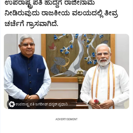
ಉಪರಾಷ್ಟ್ರಪತಿ ಹುದ್ದೆಗೆ ರಾಜೀನಾಮೆ
ನೀಡಿರುವುದು ರಾಜಕೀಯ ವಲಯದಲ್ಲಿ ತೀವ್ರ
ಚರ್ಚೆಗೆ ಗ್ರಾಸವಾಗಿದೆ.
ಉಪರಾಷ್ಟ್ರಪತಿ ಜಗದೀಪ್‌ ಧನ್ಕರ್-ಪ್ರಧಾನಿ ಮೋದಿ
ADVERTISEMENT