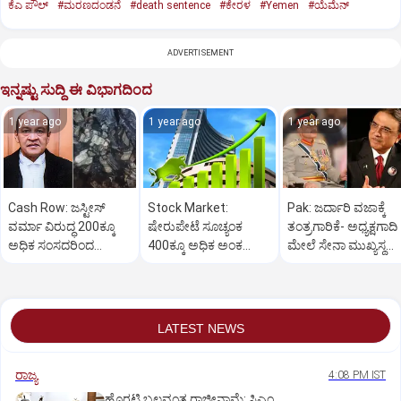
ಕೆಎ ಪೌಲ್
#ಮರಣದಂಡನೆ
#death sentence
#ಕೇರಳ
#Yemen
#ಯೆಮೆನ್‌
ADVERTISEMENT
ಇನ್ನಷ್ಟು ಸುದ್ದಿ ಈ ವಿಭಾಗದಿಂದ
1 year ago
1 year ago
1 year ago
Cash Row: ಜಸ್ಟೀಸ್‌
Stock Market:
Pak: ಜರ್ದಾರಿ ವಜಾಕ್ಕೆ
ವರ್ಮಾ ವಿರುದ್ಧ 200ಕ್ಕೂ
ಷೇರುಪೇಟೆ ಸೂಚ್ಯಂಕ
ತಂತ್ರಗಾರಿಕೆ- ಅಧ್ಯಕ್ಷಗಾದಿ
ಅಧಿಕ ಸಂಸದರಿಂದ
400ಕ್ಕೂ ಅಧಿಕ ಅಂಕ
ಮೇಲೆ ಸೇನಾ ಮುಖ್ಯಸ್ಥ
ಮಹಾಭಿಯೋಗಕ್ಕೆ
ಜಿಗಿತ-ದಿನಾಂತ್ಯದ
ಮುನೀರ್ ಚಿತ್ತ!
ಕೋರಿಕೆ…
ವಹಿವಾಟು ಅಂತ್ಯ
LATEST NEWS
ರಾಜ್ಯ
4:08 PM IST
ಹೊರಟ್ಟಿ ಬಲವಂತ ರಾಜೀನಾಮೆ: ಸಿಎಂ