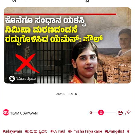
ನಿಮಿಷಾ ಪ್ರಿಯಾ
ADVERTISEMENT
ಅ
ಅ
TEAM UDAYAVANI
#udayavani
#ನಿಮಿಷಾ ಪ್ರಿಯಾ
#KA Paul
#Nimisha Priya case
#Evangelist
#