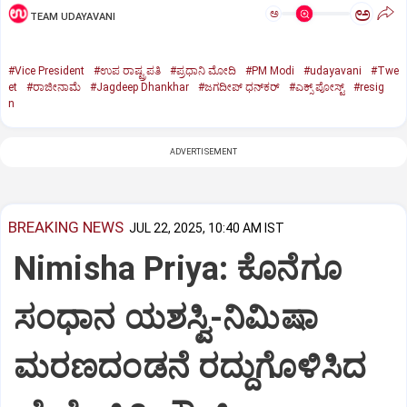
ಅ
ಅ
TEAM UDAYAVANI
#Vice President
#ಉಪ ರಾಷ್ಟ್ರಪತಿ
#ಪ್ರಧಾನಿ ಮೋದಿ
#PM Modi
#udayavani
#Twe
et
#ರಾಜೀನಾಮೆ
#Jagdeep Dhankhar
#ಜಗದೀಪ್‌ ಧನ್‌ಕರ್‌
#ಎಕ್ಸ್‌ ಪೋಸ್ಟ್
#resig
n
ADVERTISEMENT
BREAKING NEWS
JUL 22, 2025, 10:40 AM IST
Nimisha Priya: ಕೊನೆಗೂ
ಸಂಧಾನ ಯಶಸ್ವಿ-ನಿಮಿಷಾ
ಮರಣದಂಡನೆ ರದ್ದುಗೊಳಿಸಿದ