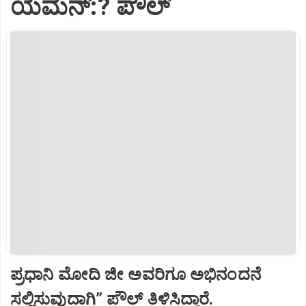
ಯೆಮೆನ್:? ಪೌಲ್
ಪ್ರಧಾನಿ ಮೋದಿ ಜೀ ಅವರಿಗೂ ಅಭಿನಂದನೆ
ಸಲ್ಲಿಸುವುದಾಗಿ” ಪೌಲ್‌ ತಿಳಿಸಿದ್ದಾರೆ.