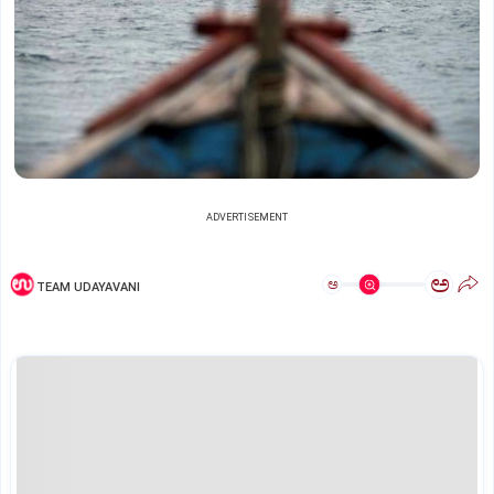
ADVERTISEMENT
ಅ
ಅ
TEAM UDAYAVANI