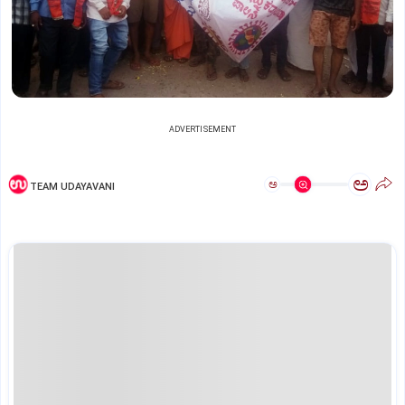
ADVERTISEMENT
ಅ
ಅ
TEAM UDAYAVANI