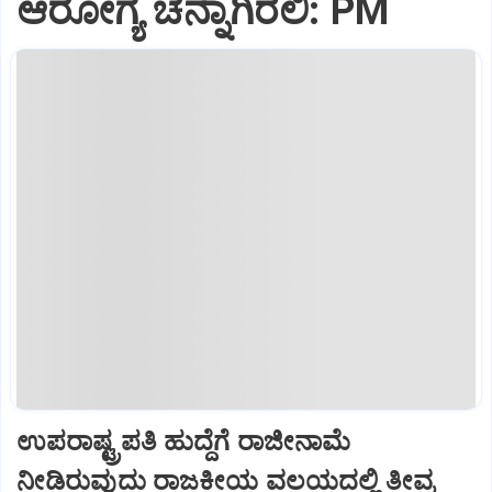
ಆರೋಗ್ಯ ಚೆನ್ನಾಗಿರಲಿ: PM
ಉಪರಾಷ್ಟ್ರಪತಿ ಹುದ್ದೆಗೆ ರಾಜೀನಾಮೆ
ನೀಡಿರುವುದು ರಾಜಕೀಯ ವಲಯದಲ್ಲಿ ತೀವ್ರ