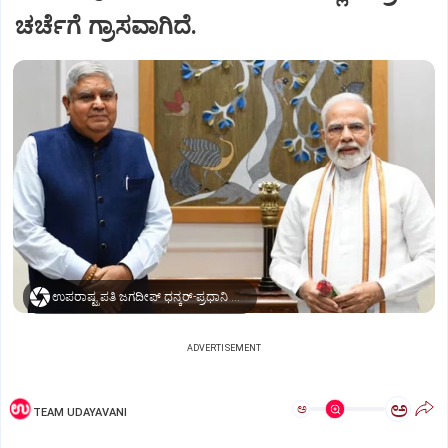
ಚರ್ಚೆಗೆ ಗ್ರಾಸವಾಗಿದೆ.
ಉಪರಾಷ್ಟ್ರಪತಿ ಜಗದೀಪ್‌ ಧನ್ಕರ್-ಪ್ರಧಾನಿ ಮೋದಿ
ADVERTISEMENT
ಅ
ಅ
TEAM UDAYAVANI