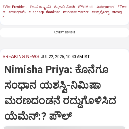
#Vice President
#ಉಪ ರಾಷ್ಟ್ರಪತಿ
#ಪ್ರಧಾನಿ ಮೋದಿ
#PM Modi
#udayavani
#Twe
et
#ರಾಜೀನಾಮೆ
#Jagdeep Dhankhar
#ಜಗದೀಪ್‌ ಧನ್‌ಕರ್‌
#ಎಕ್ಸ್‌ ಪೋಸ್ಟ್
#resig
n
ADVERTISEMENT
BREAKING NEWS
JUL 22, 2025, 10:40 AM IST
Nimisha Priya: ಕೊನೆಗೂ
ಸಂಧಾನ ಯಶಸ್ವಿ-ನಿಮಿಷಾ
ಮರಣದಂಡನೆ ರದ್ದುಗೊಳಿಸಿದ
ಯೆಮೆನ್:? ಪೌಲ್