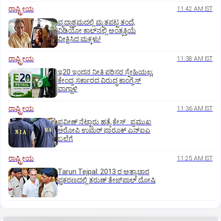
ರಾಷ್ಟ್ರೀಯ
11:42 AM IST
ವೃದ್ಧಾಶ್ರಮದಲ್ಲಿ ಮೃತಪಟ್ಟ ತಂದೆ,
ವಿಡಿಯೋ ಕಾಲ್‌ನಲ್ಲಿ ಅಂತ್ಯಕ್ರಿಯೆ
ವೀಕ್ಷಿಸಿದ ಮಕ್ಕಳು!
ರಾಷ್ಟ್ರೀಯ
11:38 AM IST
ಇ20 ಇಂಧನ ನೀತಿ ಪರಿಸರ ಸ್ನೇಹಿಯಲ್ಲ;
ಕೇಂದ್ರ ಸರ್ಕಾರದ ವಿರುದ್ಧ ಕಾಂಗ್ರೆಸ್‌
ವಾಗ್ದಾಳಿ
ರಾಷ್ಟ್ರೀಯ
11:36 AM IST
ಪ್ರವೀಣ್ ನೆಟ್ಟಾರು ಹತ್ಯೆ ಕೇಸ್ : ಪ್ರಮುಖ
ಆರೋಪಿ ಉಮರ್ ಫಾರೂಕ್ ಎನ್‌ಐಎ
ಬಲೆಗೆ
ರಾಷ್ಟ್ರೀಯ
11:25 AM IST
Tarun Tejpal: 2013 ರ ಅತ್ಯಾಚಾರ
ಪ್ರಕರಣದಲ್ಲಿ ತರುಣ್ ತೇಜ್‌ಪಾಲ್ ದೋಷಿ