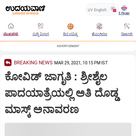
UV
English
E-Paper
ಮುಖಪುಟ
ಸುದ್ದಿ ವಿಭಾಗ
ದಿನ ಭವಿಷ್ಯ
ಹೊಂಗಿರಣ
Search
ADVERTISEMENT
BREAKING NEWS
MAR 29, 2021, 10:15 PM IST
ಕೋವಿಡ್ ಜಾಗೃತಿ : ಶ್ರೀಶೈಲ
ಪಾದಯಾತ್ರೆಯಲ್ಲಿ ಅತಿ ದೊಡ್ಡ
ಮಾಸ್ಕ್ ಅನಾವರಣ