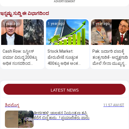
ADVERTISEMENT
ಇನ್ನಷ್ಟು ಸುದ್ದಿ ಈ ವಿಭಾಗದಿಂದ
1 year ago
1 year ago
1 year ago
Cash Row: ಜಸ್ಟೀಸ್‌
Stock Market:
Pak: ಜರ್ದಾರಿ ವಜಾಕ್ಕೆ
ವರ್ಮಾ ವಿರುದ್ಧ 200ಕ್ಕೂ
ಷೇರುಪೇಟೆ ಸೂಚ್ಯಂಕ
ತಂತ್ರಗಾರಿಕೆ- ಅಧ್ಯಕ್ಷಗಾದಿ
ಅಧಿಕ ಸಂಸದರಿಂದ
400ಕ್ಕೂ ಅಧಿಕ ಅಂಕ
ಮೇಲೆ ಸೇನಾ ಮುಖ್ಯಸ್ಥ
ಮಹಾಭಿಯೋಗಕ್ಕೆ
ಜಿಗಿತ-ದಿನಾಂತ್ಯದ
ಮುನೀರ್ ಚಿತ್ತ!
ಕೋರಿಕೆ…
ವಹಿವಾಟು ಅಂತ್ಯ
LATEST NEWS
ಶಿವಮೊಗ್ಗ
11:57 AM IST
ತೀರ್ಥಹಳ್ಳಿ: ಚಾಲಕನ ನಿಯಂತ್ರಣ ತಪ್ಪಿ
ಕೆರೆಗೆ ಬಿದ್ದ ಕಾರು...! ಪ್ರಯಾಣಿಕರು ಪಾರು