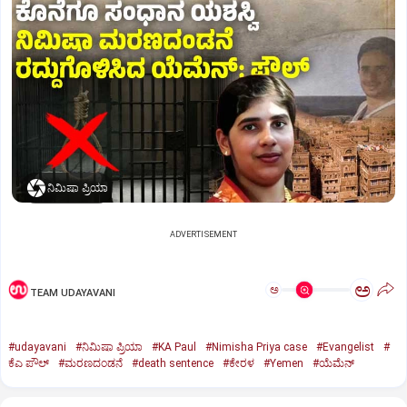
ನಿಮಿಷಾ ಪ್ರಿಯಾ
ADVERTISEMENT
ಅ
ಅ
TEAM UDAYAVANI
#udayavani
#ನಿಮಿಷಾ ಪ್ರಿಯಾ
#KA Paul
#Nimisha Priya case
#Evangelist
#
ಕೆಎ ಪೌಲ್
#ಮರಣದಂಡನೆ
#death sentence
#ಕೇರಳ
#Yemen
#ಯೆಮೆನ್‌