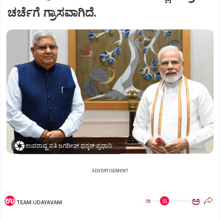
ಚರ್ಚೆಗೆ ಗ್ರಾಸವಾಗಿದೆ.
ಉಪರಾಷ್ಟ್ರಪತಿ ಜಗದೀಪ್‌ ಧನ್ಕರ್-ಪ್ರಧಾನಿ ಮೋದಿ
ADVERTISEMENT
ಅ
ಅ
TEAM UDAYAVANI