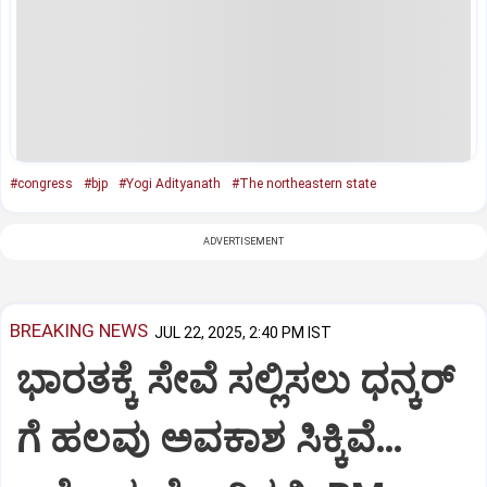
#congress
#bjp
#Yogi Adityanath
#The northeastern state
ADVERTISEMENT
BREAKING NEWS
JUL 22, 2025, 2:40 PM IST
ಭಾರತಕ್ಕೆ ಸೇವೆ ಸಲ್ಲಿಸಲು ಧನ್ಕರ್‌
ಗೆ ಹಲವು ಅವಕಾಶ ಸಿಕ್ಕಿವೆ…