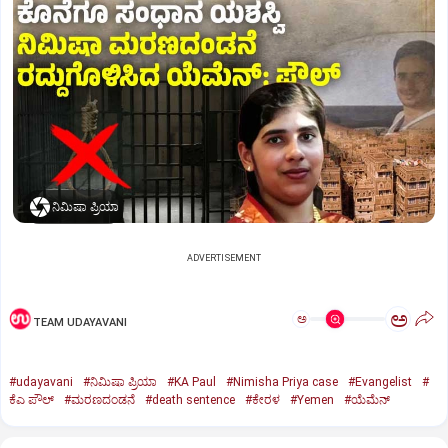
ನಿಮಿಷಾ ಪ್ರಿಯಾ
ADVERTISEMENT
ಅ
ಅ
TEAM UDAYAVANI
#udayavani
#ನಿಮಿಷಾ ಪ್ರಿಯಾ
#KA Paul
#Nimisha Priya case
#Evangelist
#
ಕೆಎ ಪೌಲ್
#ಮರಣದಂಡನೆ
#death sentence
#ಕೇರಳ
#Yemen
#ಯೆಮೆನ್‌