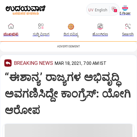
UV
English
E-Paper
ಮುಖಪುಟ
ಸುದ್ದಿ ವಿಭಾಗ
ದಿನ ಭವಿಷ್ಯ
ಹೊಂಗಿರಣ
Search
ADVERTISEMENT
BREAKING NEWS
MAR 18, 2021, 7:00 AM IST
“ಈಶಾನ್ಯ’ ರಾಜ್ಯಗಳ ಅಭಿವೃದ್ಧಿ
ಅವಗಣಿಸಿದ್ದೇ ಕಾಂಗ್ರೆಸ್‌: ಯೋಗಿ
ಆರೋಪ