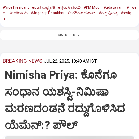
#Vice President
#ಉಪ ರಾಷ್ಟ್ರಪತಿ
#ಪ್ರಧಾನಿ ಮೋದಿ
#PM Modi
#udayavani
#Twe
et
#ರಾಜೀನಾಮೆ
#Jagdeep Dhankhar
#ಜಗದೀಪ್‌ ಧನ್‌ಕರ್‌
#ಎಕ್ಸ್‌ ಪೋಸ್ಟ್
#resig
n
ADVERTISEMENT
BREAKING NEWS
JUL 22, 2025, 10:40 AM IST
Nimisha Priya: ಕೊನೆಗೂ
ಸಂಧಾನ ಯಶಸ್ವಿ-ನಿಮಿಷಾ
ಮರಣದಂಡನೆ ರದ್ದುಗೊಳಿಸಿದ
ಯೆಮೆನ್:? ಪೌಲ್