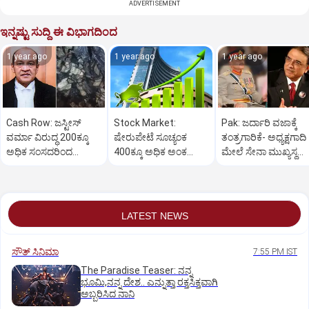
ADVERTISEMENT
ಇನ್ನಷ್ಟು ಸುದ್ದಿ ಈ ವಿಭಾಗದಿಂದ
1 year ago
1 year ago
1 year ago
Cash Row: ಜಸ್ಟೀಸ್‌
Stock Market:
Pak: ಜರ್ದಾರಿ ವಜಾಕ್ಕೆ
ವರ್ಮಾ ವಿರುದ್ಧ 200ಕ್ಕೂ
ಷೇರುಪೇಟೆ ಸೂಚ್ಯಂಕ
ತಂತ್ರಗಾರಿಕೆ- ಅಧ್ಯಕ್ಷಗಾದಿ
ಅಧಿಕ ಸಂಸದರಿಂದ
400ಕ್ಕೂ ಅಧಿಕ ಅಂಕ
ಮೇಲೆ ಸೇನಾ ಮುಖ್ಯಸ್ಥ
ಮಹಾಭಿಯೋಗಕ್ಕೆ
ಜಿಗಿತ-ದಿನಾಂತ್ಯದ
ಮುನೀರ್ ಚಿತ್ತ!
ಕೋರಿಕೆ…
ವಹಿವಾಟು ಅಂತ್ಯ
LATEST NEWS
ಸೌತ್‌ ಸಿನಿಮಾ
7:55 PM IST
The Paradise Teaser: ನನ್ನ
ಭೂಮಿ,ನನ್ನ ದೇಶ.. ಎನ್ನುತ್ತಾ ರಕ್ತಸಿಕ್ತವಾಗಿ
ಅಬ್ಬರಿಸಿದ ನಾನಿ