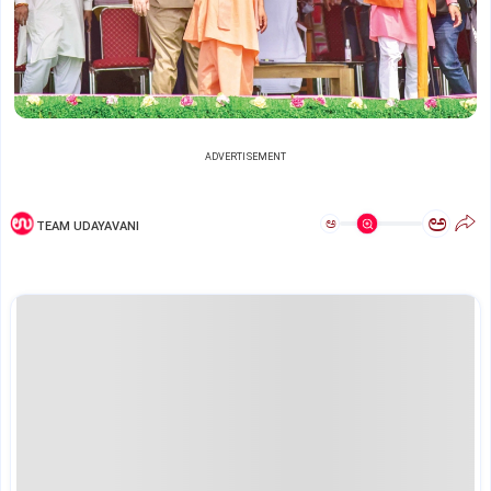
ADVERTISEMENT
ಅ
ಅ
TEAM UDAYAVANI