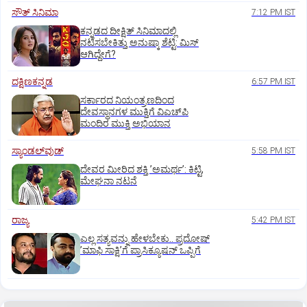
ಸೌತ್‌ ಸಿನಿಮಾ
7:12 PM IST
ಕನ್ನಡದ ದೀಕ್ಷಿತ್‌ ಸಿನಿಮಾದಲ್ಲಿ
ನಟಿಸಬೇಕಿತ್ತು ಅನುಷ್ಕಾ ಶೆಟ್ಟಿ: ಮಿಸ್‌
ಆಗಿದ್ದೇಗೆ?
ದಕ್ಷಿಣಕನ್ನಡ
6:57 PM IST
ಸರ್ಕಾರದ ನಿಯಂತ್ರಣದಿಂದ
ದೇವಸ್ಥಾನಗಳ ಮುಕ್ತಿಗೆ ವಿಎಚ್‌ಪಿ
ಮಂದಿರ ಮುಕ್ತಿ ಅಭಿಯಾನ
ಸ್ಯಾಂಡಲ್‌ವುಡ್‌
5:58 PM IST
ದೇವರ ಮೀರಿದ ಶಕ್ತಿ ʼಅಮರ್ಥʼ: ಕಿಟ್ಟಿ,
ಮೇಘನಾ ನಟನೆ
ರಾಜ್ಯ
5:42 PM IST
ಎಲ್ಲ ಸತ್ಯವನ್ನು ಹೇಳಬೇಕು.. ಪ್ರದೋಷ್‌
ʼಮಾಫಿ ಸಾಕ್ಷಿʼಗೆ ಪ್ರಾಸಿಕ್ಯೂಷನ್ ಒಪ್ಪಿಗೆ