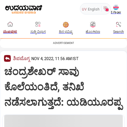
UV
English
E-Paper
ಮುಖಪುಟ
ಸುದ್ದಿ ವಿಭಾಗ
ದಿನ ಭವಿಷ್ಯ
ಹೊಂಗಿರಣ
Search
ADVERTISEMENT
ಶಿವಮೊಗ್ಗ
NOV 4, 2022, 11:56 AM IST
ಚಂದ್ರಶೇಖರ್ ಸಾವು
ಕೊಲೆಯಂತಿದೆ, ತನಿಖೆ
ನಡೆಸಲಾಗುತ್ತದೆ: ಯಡಿಯೂರಪ್ಪ