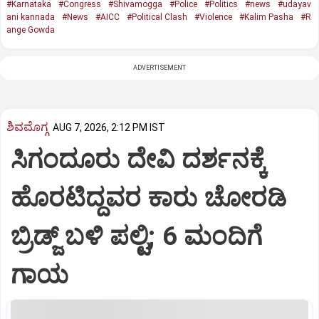
#Karnataka
#Congress
#Shivamogga
#Police
#Politics
#news
#udayav
ani kannada
#News
#AICC
#Political Clash
#Violence
#Kalim Pasha
#R
ange Gowda
ADVERTISEMENT
ಶಿವಮೊಗ್ಗ
AUG 7, 2026, 2:12 PM IST
ಸಿಗಂದೂರು ದೇವಿ ದರ್ಶನಕ್ಕೆ
ಹೊರಟಿದ್ದವರ ಕಾರು ಚೋರಡಿ
ಬ್ರಿಡ್ಜ್ ಬಳಿ ಪಲ್ಟಿ; 6 ಮಂದಿಗೆ
ಗಾಯ