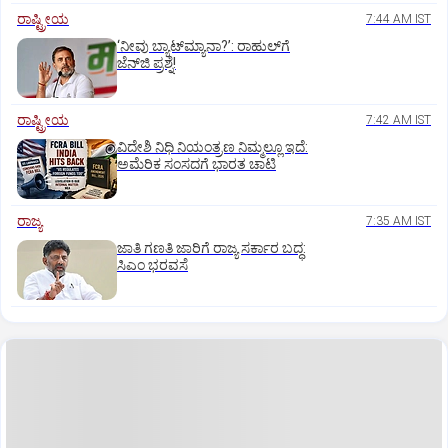
ರಾಷ್ಟ್ರೀಯ
7:44 AM IST
‘ನೀವು ಬ್ಯಾಟ್‌ಮ್ಯಾನಾ?’: ರಾಹುಲ್‌ಗೆ
ಜೆನ್‌ಜಿ ಪ್ರಶ್ನೆ!
ರಾಷ್ಟ್ರೀಯ
7:42 AM IST
ವಿದೇಶಿ ನಿಧಿ ನಿಯಂತ್ರಣ ನಿಮ್ಮಲ್ಲೂ ಇದೆ:
ಅಮೆರಿಕ ಸಂಸದಗೆ ಭಾರತ ಚಾಟಿ
ರಾಜ್ಯ
7:35 AM IST
ಜಾತಿ ಗಣತಿ ಜಾರಿಗೆ ರಾಜ್ಯ ಸರ್ಕಾರ ಬದ್ಧ:
ಸಿಎಂ ಭರವಸೆ