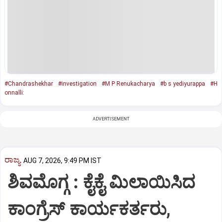
#Chandrashekhar
#investigation
#M P Renukacharya
#b s yediyurappa
#H
onnalli:
ADVERTISEMENT
ರಾಜ್ಯ
AUG 7, 2026, 9:49 PM IST
ಶಿವಮೊಗ್ಗ : ಕೈಕೈ ಮಿಲಾಯಿಸಿದ
ಕಾಂಗ್ರೆಸ್ ಕಾರ್ಯಕರ್ತರು,