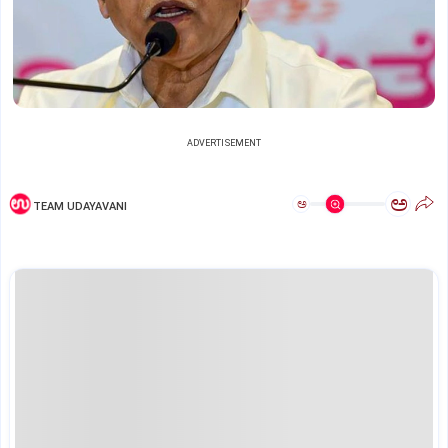
ADVERTISEMENT
ಅ
ಅ
TEAM UDAYAVANI