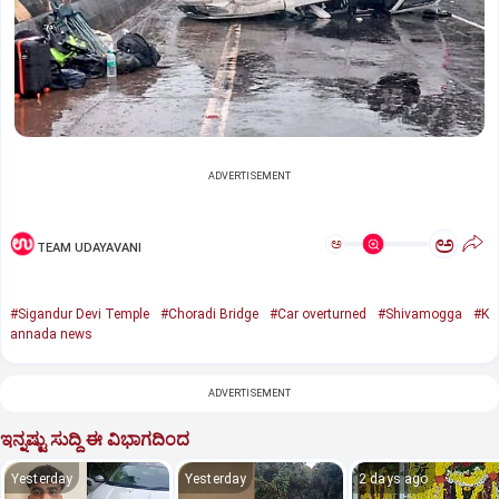
ADVERTISEMENT
ಅ
ಅ
TEAM UDAYAVANI
#Sigandur Devi Temple
#Choradi Bridge
#Car overturned
#Shivamogga
#K
annada news
ADVERTISEMENT
ಇನ್ನಷ್ಟು ಸುದ್ದಿ ಈ ವಿಭಾಗದಿಂದ
Yesterday
Yesterday
2 days ago