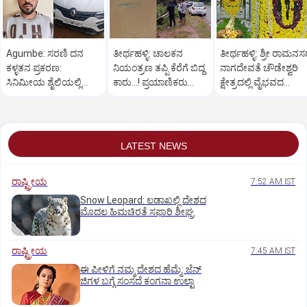
Agumbe: ಸರಣಿ ದನ
ತೀರ್ಥಹಳ್ಳಿ: ಚಾಲಕನ
ತೀರ್ಥಹಳ್ಳಿ: ಶ್ರೀ ರಾಮನ
ಕಳ್ಳತನ ಪ್ರಕರಣ:
ನಿಯಂತ್ರಣ ತಪ್ಪಿ ಕೆರೆಗೆ ಬಿದ್ದ
ನಾಗದೇವತೆ ಚೌಡೇಶ್ವರಿ
ಸಿನಿಮೀಯ ಶೈಲಿಯಲ್ಲಿ
ಕಾರು...! ಪ್ರಯಾಣಿಕರು
ಕ್ಷೇತ್ರದಲ್ಲಿ ವೈಭವದ
ಆರೋಪಿಯನ್ನು ಬಂಧಿಸಿದ
ಪಾರು
ಮಂಡಲ ಪೂಜೆ,ರಂಗಪೂಜ
ಪೊಲೀಸರು
LATEST NEWS
ರಾಷ್ಟ್ರೀಯ
7:52 AM IST
Snow Leopard: ಲಡಾಖಲ್ಲಿ ದೇಶದ
ಮೊದಲ ಹಿಮಚಿರತೆ ಸಫಾರಿ ಶೀಘ್ರ
ರಾಷ್ಟ್ರೀಯ
7:45 AM IST
ಈ ಪೀಳಿಗೆ ನಮ್ಮ ದೇಶದ ಹೆಮ್ಮೆ: ಜೆನ್‌
ಜಿಗಳ ಬಗ್ಗೆ ಸಂಸದೆ ಕಂಗನಾ ಉಲ್ಟಾ