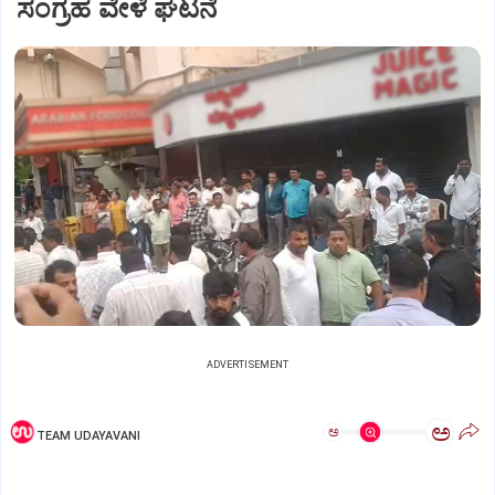
ಸಂಗ್ರಹ ವೇಳೆ ಘಟನೆ
ADVERTISEMENT
ಅ
ಅ
TEAM UDAYAVANI