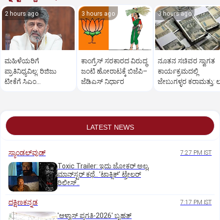
2 hours ago
3 hours ago
3 hours ago
ಮಹಿಳೆಯರಿಗೆ
ಕಾಂಗ್ರೆಸ್‌ ಸರಕಾರದ ವಿರುದ್ಧ
ನೂತನ ಸಚಿವರ ಸ್ವಾಗತ
ಪ್ರಾತಿನಿಧ್ಯವಿಲ್ಲ: ರಿಜಿಜು
ಜಂಟಿ ಹೋರಾಟಕ್ಕೆ ಬಿಜೆಪಿ–
ಕಾರ್ಯಕ್ರಮದಲ್ಲಿ
ಟೀಕೆಗೆ ಸಿಎಂ
ಜೆಡಿಎಸ್‌ ನಿರ್ಧಾರ
ಜೇಬುಗಳ್ಳರ ಕರಾಮತ್ತು: ಲಕ
ಡಿ.ಕೆ.ಶಿವಕುಮಾರ್
ರೂ.ಕಳೆದುಕೊಂಡ ರೈತ
ತಿರುಗೇಟು
LATEST NEWS
ಸ್ಯಾಂಡಲ್‌ವುಡ್‌
7:27 PM IST
Toxic Trailer: ಇದು ಜೋಕರ್‌ ಅಲ್ಲ,
ಮಾನ್‌ಸ್ಟರ್‌ ಕಥೆ.. ʼಟಾಕ್ಸಿಕ್‌ʼ ಟ್ರೇಲರ್‌
ರಿಲೀಸ್..
ದಕ್ಷಿಣಕನ್ನಡ
7:17 PM IST
'ಆಳ್ವಾಸ್‌ ಪ್ರಗತಿ-2026' ಬೃಹತ್