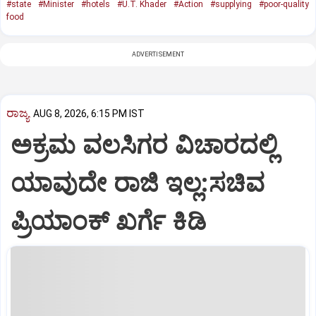
#state
#Minister
#hotels
#U.T. Khader
#Action
#supplying
#poor-quality
food
ADVERTISEMENT
ರಾಜ್ಯ
AUG 8, 2026, 6:15 PM IST
ಅಕ್ರಮ ವಲಸಿಗರ ವಿಚಾರದಲ್ಲಿ
ಯಾವುದೇ ರಾಜಿ ಇಲ್ಲ:ಸಚಿವ
ಪ್ರಿಯಾಂಕ್ ಖರ್ಗೆ ಕಿಡಿ