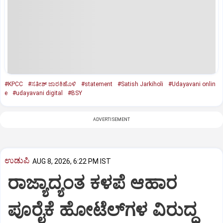
#KPCC
#ಸತೀಶ್‌ ಜಾರಕಿಹೊಳಿ
#statement
#Satish Jarkiholi
#Udayavani onlin
e
#udayavani digital
#BSY
ADVERTISEMENT
ಉಡುಪಿ
AUG 8, 2026, 6:22 PM IST
ರಾಜ್ಯಾದ್ಯಂತ ಕಳಪೆ ಆಹಾರ
ಪೂರೈಕೆ ಹೋಟೆಲ್‌ಗಳ ವಿರುದ್ಧ