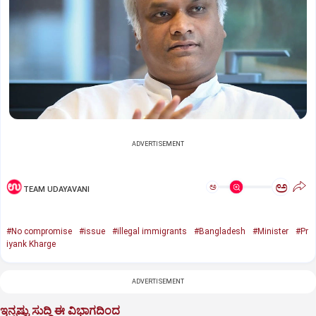
ADVERTISEMENT
ಅ
ಅ
TEAM UDAYAVANI
#No compromise
#issue
#illegal immigrants
#Bangladesh
#Minister
#Pr
iyank Kharge
ADVERTISEMENT
ಇನ್ನಷ್ಟು ಸುದ್ದಿ ಈ ವಿಭಾಗದಿಂದ