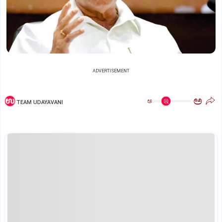
ADVERTISEMENT
ಅ
ಅ
TEAM UDAYAVANI