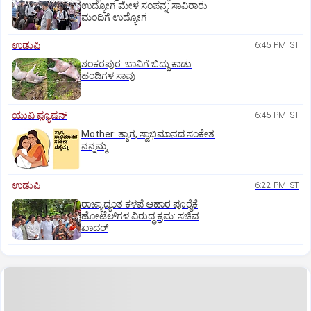
ಉದ್ಯೋಗ ಮೇಳ ಸಂಪನ್ನ: ಸಾವಿರಾರು
ಮಂದಿಗೆ ಉದ್ಯೋಗ
ಉಡುಪಿ
6:45 PM IST
ಶಂಕರಪುರ: ಬಾವಿಗೆ ಬಿದ್ದು ಕಾಡು
ಹಂದಿಗಳ ಸಾವು
ಯುವಿ ಫ್ಯೂಷನ್
6:45 PM IST
Mother: ತ್ಯಾಗ, ಸ್ವಾಭಿಮಾನದ ಸಂಕೇತ
ನನ್ನಮ್ಮ
ಉಡುಪಿ
6:22 PM IST
ರಾಜ್ಯಾದ್ಯಂತ ಕಳಪೆ ಆಹಾರ ಪೂರೈಕೆ
ಹೋಟೆಲ್‌ಗಳ ವಿರುದ್ಧ ಕ್ರಮ: ಸಚಿವ
ಖಾದರ್