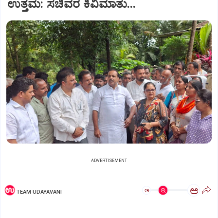
ಉತ್ತಮ: ಸಚಿವರ ಕಿವಿಮಾತು...
ADVERTISEMENT
ಅ
ಅ
TEAM UDAYAVANI