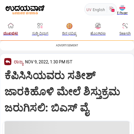
UV
English
E-Paper
ಮುಖಪುಟ
ಸುದ್ದಿ ವಿಭಾಗ
ದಿನ ಭವಿಷ್ಯ
ಹೊಂಗಿರಣ
Search
ADVERTISEMENT
ರಾಜ್ಯ
NOV 9, 2022, 1:30 PM IST
ಕೆಪಿಸಿಸಿಯವರು ಸತೀಶ್
ಜಾರಕಿಹೊಳಿ ಮೇಲೆ ಶಿಸ್ತುಕ್ರಮ
ಜರುಗಿಸಲಿ: ಬಿಎಸ್‌ ವೈ