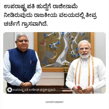
ಉಪರಾಷ್ಟ್ರಪತಿ ಹುದ್ದೆಗೆ ರಾಜೀನಾಮೆ
ನೀಡಿರುವುದು ರಾಜಕೀಯ ವಲಯದಲ್ಲಿ ತೀವ್ರ
ಚರ್ಚೆಗೆ ಗ್ರಾಸವಾಗಿದೆ.
ಉಪರಾಷ್ಟ್ರಪತಿ ಜಗದೀಪ್‌ ಧನ್ಕರ್-ಪ್ರಧಾನಿ ಮೋದಿ
ADVERTISEMENT