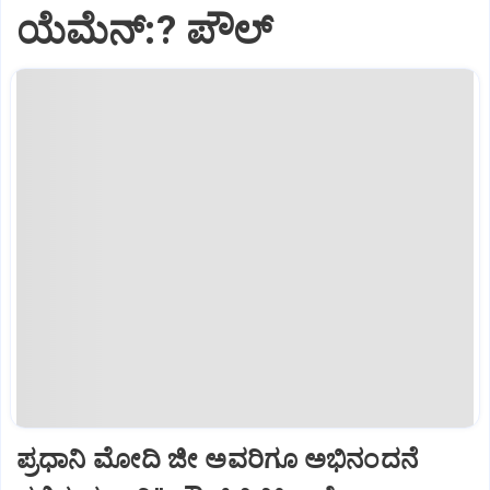
ಯೆಮೆನ್:? ಪೌಲ್
ಪ್ರಧಾನಿ ಮೋದಿ ಜೀ ಅವರಿಗೂ ಅಭಿನಂದನೆ