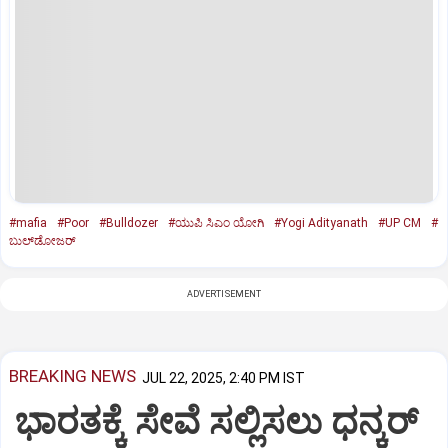
#mafia
#Poor
#Bulldozer
#ಯುಪಿ ಸಿಎಂ ಯೋಗಿ
#Yogi Adityanath
#UP CM
#
ಬುಲ್‌ಡೋಜರ್‌
ADVERTISEMENT
BREAKING NEWS
JUL 22, 2025, 2:40 PM IST
ಭಾರತಕ್ಕೆ ಸೇವೆ ಸಲ್ಲಿಸಲು ಧನ್ಕರ್‌