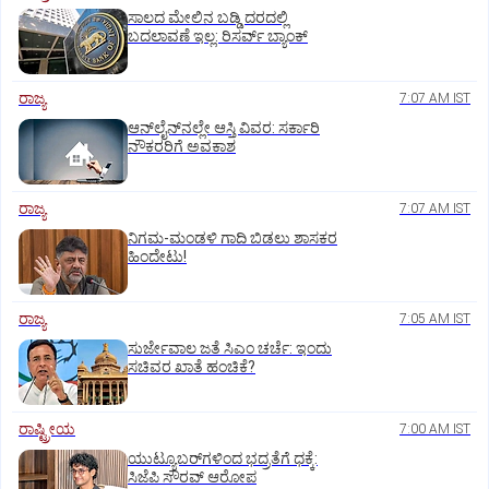
ಸಾಲದ ಮೇಲಿನ ಬಡ್ಡಿ ದರದಲ್ಲಿ
ಬದಲಾವಣೆ ಇಲ್ಲ: ರಿಸರ್ವ್‌ ಬ್ಯಾಂಕ್‌
ರಾಜ್ಯ
7:07 AM IST
ಆನ್‌ಲೈನ್‌ನಲ್ಲೇ ಆಸ್ತಿ ವಿವರ: ಸರ್ಕಾರಿ
ನೌಕರರಿಗೆ ಅವಕಾಶ
ರಾಜ್ಯ
7:07 AM IST
ನಿಗಮ-ಮಂಡಳಿ ಗಾದಿ ಬಿಡಲು ಶಾಸಕರ
ಹಿಂದೇಟು!
ರಾಜ್ಯ
7:05 AM IST
ಸುರ್ಜೇವಾಲ ಜತೆ ಸಿಎಂ ಚರ್ಚೆ: ಇಂದು
ಸಚಿವರ ಖಾತೆ ಹಂಚಿಕೆ?
ರಾಷ್ಟ್ರೀಯ
7:00 AM IST
ಯುಟ್ಯೂಬರ್‌ಗಳಿಂದ ಭದ್ರತೆಗೆ ಧಕ್ಕೆ:
ಸಿಜೆಪಿ ಸೌರವ್‌ ಆರೋಪ