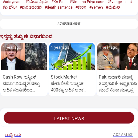
#udayavani
#ನಿಮಿಷಾ ಪ್ರಿಯಾ
#KA Paul
#Nimisha Priya case
#Evangelist
#
ಕೆಎ ಪೌಲ್
#ಮರಣದಂಡನೆ
#death sentence
#ಕೇರಳ
#Yemen
#ಯೆಮೆನ್‌
ADVERTISEMENT
ಇನ್ನಷ್ಟು ಸುದ್ದಿ ಈ ವಿಭಾಗದಿಂದ
1 year ago
1 year ago
1 year ago
Cash Row: ಜಸ್ಟೀಸ್‌
Stock Market:
Pak: ಜರ್ದಾರಿ ವಜಾಕ್ಕೆ
ವರ್ಮಾ ವಿರುದ್ಧ 200ಕ್ಕೂ
ಷೇರುಪೇಟೆ ಸೂಚ್ಯಂಕ
ತಂತ್ರಗಾರಿಕೆ- ಅಧ್ಯಕ್ಷಗಾದಿ
ಅಧಿಕ ಸಂಸದರಿಂದ
400ಕ್ಕೂ ಅಧಿಕ ಅಂಕ
ಮೇಲೆ ಸೇನಾ ಮುಖ್ಯಸ್ಥ
ಮಹಾಭಿಯೋಗಕ್ಕೆ
ಜಿಗಿತ-ದಿನಾಂತ್ಯದ
ಮುನೀರ್ ಚಿತ್ತ!
ಕೋರಿಕೆ…
ವಹಿವಾಟು ಅಂತ್ಯ
LATEST NEWS
ರಾಷ್ಟ್ರೀಯ
7:07 AM IST