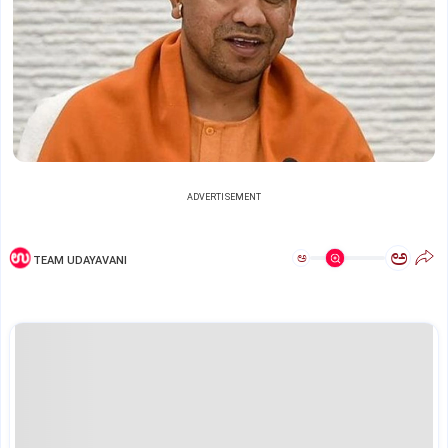
ADVERTISEMENT
ಅ
ಅ
TEAM UDAYAVANI