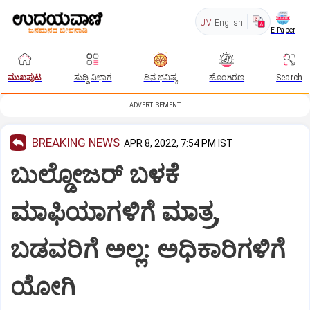
UV
English
E-Paper
ಮುಖಪುಟ
ಸುದ್ದಿ ವಿಭಾಗ
ದಿನ ಭವಿಷ್ಯ
ಹೊಂಗಿರಣ
Search
ADVERTISEMENT
BREAKING NEWS
APR 8, 2022, 7:54 PM IST
ಬುಲ್ಡೋಜರ್ ಬಳಕೆ
ಮಾಫಿಯಾಗಳಿಗೆ ಮಾತ್ರ,
ಬಡವರಿಗೆ ಅಲ್ಲ: ಅಧಿಕಾರಿಗಳಿಗೆ
ಯೋಗಿ