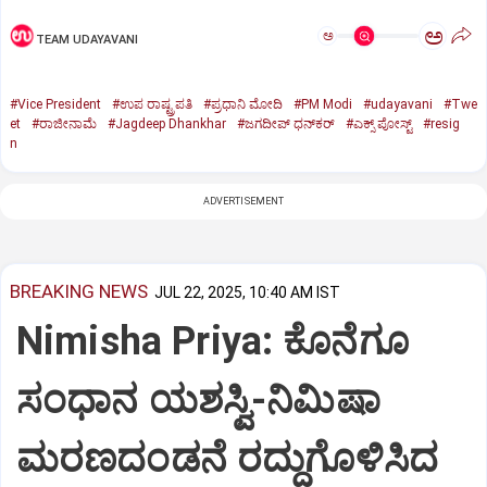
ಅ
ಅ
TEAM UDAYAVANI
#Vice President
#ಉಪ ರಾಷ್ಟ್ರಪತಿ
#ಪ್ರಧಾನಿ ಮೋದಿ
#PM Modi
#udayavani
#Twe
et
#ರಾಜೀನಾಮೆ
#Jagdeep Dhankhar
#ಜಗದೀಪ್‌ ಧನ್‌ಕರ್‌
#ಎಕ್ಸ್‌ ಪೋಸ್ಟ್
#resig
n
ADVERTISEMENT
BREAKING NEWS
JUL 22, 2025, 10:40 AM IST
Nimisha Priya: ಕೊನೆಗೂ
ಸಂಧಾನ ಯಶಸ್ವಿ-ನಿಮಿಷಾ
ಮರಣದಂಡನೆ ರದ್ದುಗೊಳಿಸಿದ