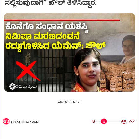
ಸಲ್ಲಿಸುವುದಾಗಿ” ಪೌಲ್‌ ತಿಳಿಸಿದ್ದಾರೆ.
ನಿಮಿಷಾ ಪ್ರಿಯಾ
ADVERTISEMENT
ಅ
ಅ
TEAM UDAYAVANI