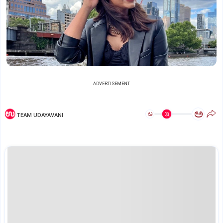
ADVERTISEMENT
ಅ
ಅ
TEAM UDAYAVANI