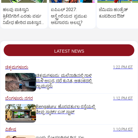
ಹಲವು ಪಾಕಿಸ್ತಾನಿ
ಐಪಿಎಲ್‌ 2027:
ಜೆಮಿಮಾ ಹಂಡ್ರೆಡ್‌
ಕ್ರಿಕೆಟಿಗರಿಗೆ ಎರಡು ವರ್ಷ
ಆಸ್ಟ್ರೇಲಿಯದ ಪ್ರಮುಖ
ಕೂಟದಿಂದ ಔಟ್‌
ನಿಷೇಧ ಹೇರಿದ ಪಾಕಿಸ್ತಾನ
ಆಟಗಾರರು ಅಲಭ್ಯ?
ಕ್ರಿಕೆಟ್‌ ಮಂಡಳಿ!
LATEST NEWS
ಚಿಕ್ಕಮಗಳೂರು
1:22 PM IST
ಚಿಕ್ಕಮಗಳೂರು: ಮಲೆನಾಡಿನಲ್ಲಿ ಗಾಳಿ
ಮಳೆ ಅಬ್ಬರ; ಧರೆ ಕುಸಿತ, ಆತಂಕದಲ್ಲಿ
ಗ್ರಾಮಸ್ಥರು
ಬೆಂಗಳೂರು ನಗರ
1:12 PM IST
Bengaluru: ಹೊರವರ್ತುಲ ರಸ್ತೆಯಲ್ಲಿ
ಶೀಘ್ರ ಸ್ಮಾರ್ಟ್‌ ಬಸ್‌ ಸ್ಟಾಪ್‌
ವಿಶೇಷ
1:10 PM IST
ಇಂದು ಸೋಮಾರಿಗಳ ದಿನ: ಸ್ವಲ್ಪ