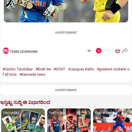
ADVERTISEMENT
ಅ
ಅ
TEAM UDAYAVANI
#Sachin Tendulkar
#Brett lee
#GOAT
#Jacques Kallis
#greatest cricketer o
f all time
#Kannada news
ADVERTISEMENT
ಇನ್ನಷ್ಟು ಸುದ್ದಿ ಈ ವಿಭಾಗದಿಂದ
Yesterday
Yesterday
Yesterday