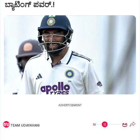
ಬ್ಯಾಟಿಂಗ್‌ ಪವರ್.!‌
ADVERTISEMENT
ಅ
ಅ
TEAM UDAYAVANI