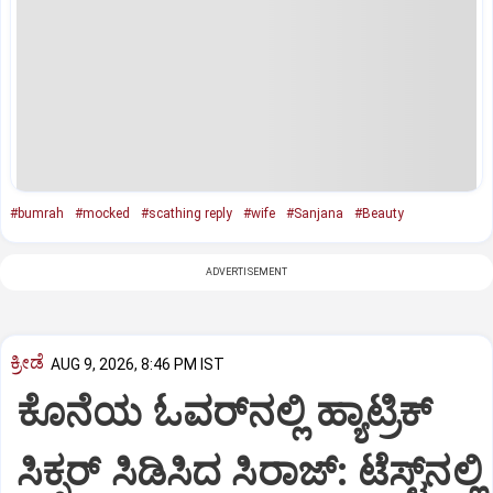
#bumrah
#mocked
#scathing reply
#wife
#Sanjana
#Beauty
ADVERTISEMENT
ಕ್ರೀಡೆ
AUG 9, 2026, 8:46 PM IST
ಕೊನೆಯ ಓವರ್‌ನಲ್ಲಿ ಹ್ಯಾಟ್ರಿಕ್
ಸಿಕ್ಸರ್‌ ಸಿಡಿಸಿದ ಸಿರಾಜ್:‌ ಟೆಸ್ಟ್‌ನಲ್ಲಿ