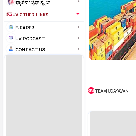
ಫ್ಯಾಶನ್/ಲೈಫ್‌ ಸ್ಟೈಲ್
UV OTHER LINKS
E-PAPER
UV PODCAST
CONTACT US
TEAM UDAYAVANI