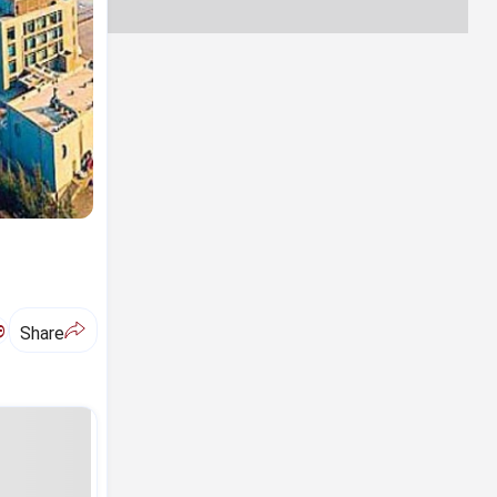
ಅ
Share