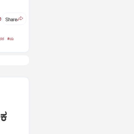
ಅ
Share
ದರ
#ಯ
ಂಕ