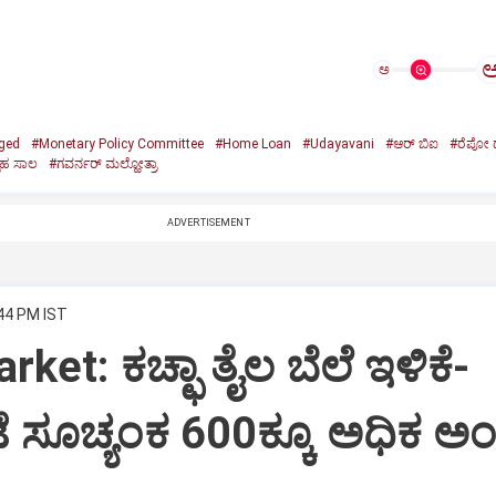
ಅ
ged
#Monetary Policy Committee
#Home Loan
#Udayavani
#ಆರ್‌ ಬಿಐ
#ರೆಪೋ 
ೃಹ ಸಾಲ
#ಗವರ್ನರ್‌ ಮಲ್ಹೋತ್ರಾ
ADVERTISEMENT
:44 PM IST
ket: ಕಚ್ಛಾ ತೈಲ ಬೆಲೆ ಇಳಿಕೆ-
 ಸೂಚ್ಯಂಕ 600ಕ್ಕೂ ಅಧಿಕ ಅ