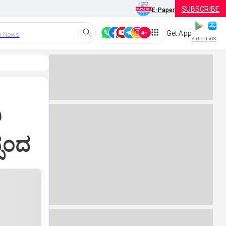
SUBSCRIBE
E-Paper
Get App
h News
Android
iOS
ಿ
್ಪಂದ