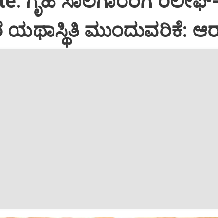
e: ಗೃಹ ಸಾಲಗಾರರಿಗೆ ರಿಲೀಫ್
ಯಥಾಸ್ಥಿತಿ ಮುಂದುವರಿಕೆ: ಆರ್