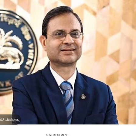
್‌ ಮಲ್ಹೋತ್ರಾ
ADVERTISEMENT