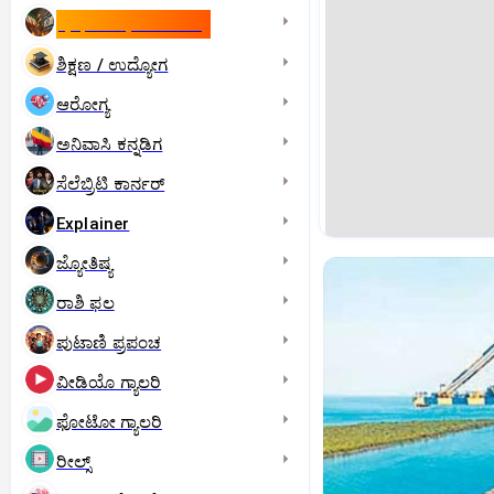
ಇಸ್ರೇಲ್- ಇರಾನ್‌ ಯುದ್ಧ
ಶಿಕ್ಷಣ / ಉದ್ಯೋಗ
ಆರೋಗ್ಯ
ಅನಿವಾಸಿ ಕನ್ನಡಿಗ
ಸೆಲೆಬ್ರಿಟಿ ಕಾರ್ನರ್‌
Explainer
ಜ್ಯೋತಿಷ್ಯ
ರಾಶಿ ಫಲ
ಪುಟಾಣಿ ಪ್ರಪಂಚ
ವೀಡಿಯೊ ಗ್ಯಾಲರಿ
ಫೋಟೋ ಗ್ಯಾಲರಿ
ರೀಲ್ಸ್