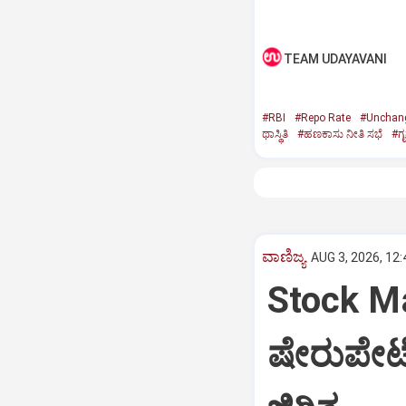
TEAM UDAYAVANI
#RBI
#Repo Rate
#Unchan
ಥಾಸ್ಥಿತಿ
#ಹಣಕಾಸು ನೀತಿ ಸಭೆ
#ಗ
ವಾಣಿಜ್ಯ
AUG 3, 2026, 12
Stock Mar
ಷೇರುಪೇಟೆ