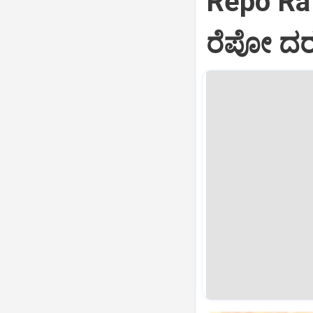
Repo Rat
ರೆಪೋ ದರ 