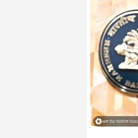
ಆರ್‌ ಬಿಐ ಗವರ್ನರ್‌ ಸಂಜಯ