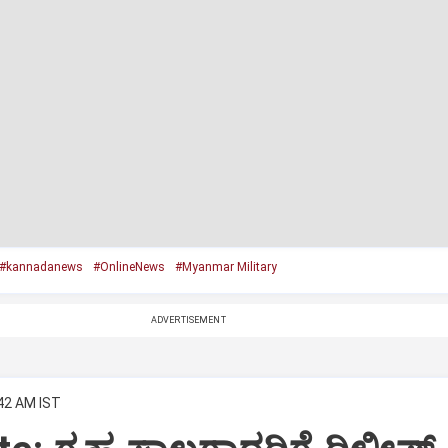
#kannadanews
#OnlineNews
#Myanmar Military
ADVERTISEMENT
:42 AM IST