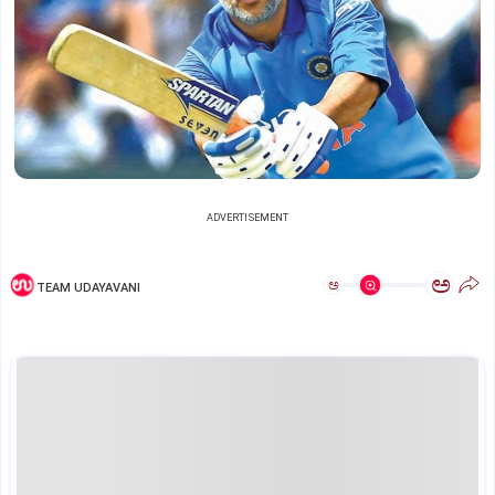
ADVERTISEMENT
ಅ
ಅ
TEAM UDAYAVANI