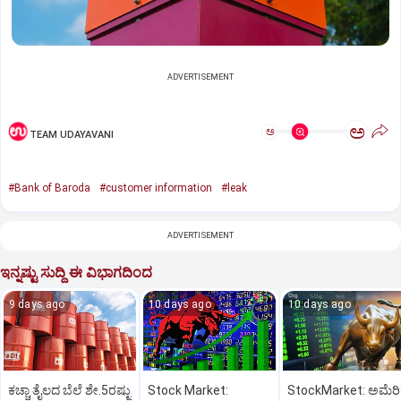
ADVERTISEMENT
ಅ
ಅ
TEAM UDAYAVANI
#Bank of Baroda
#customer information
#leak
ADVERTISEMENT
ಇನ್ನಷ್ಟು ಸುದ್ದಿ ಈ ವಿಭಾಗದಿಂದ
9 days ago
10 days ago
10 days ago
ಕಚ್ಚಾ ತೈಲದ ಬೆಲೆ ಶೇ.5ರಷ್ಟು
Stock Market:
StockMarket: ಅಮೆರಿ