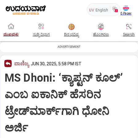
UV
English
E-Paper
ಮುಖಪುಟ
ಸುದ್ದಿ ವಿಭಾಗ
ದಿನ ಭವಿಷ್ಯ
ಹೊಂಗಿರಣ
Search
ADVERTISEMENT
ವಾಣಿಜ್ಯ
JUN 30, 2025, 5:58 PM IST
MS Dhoni: ‘ಕ್ಯಾಪ್ಟನ್ ಕೂಲ್’
ಎಂಬ ಐಕಾನಿಕ್ ಹೆಸರಿನ
ಟ್ರೇಡ್‌ಮಾರ್ಕ್‌ಗಾಗಿ ಧೋನಿ
ಅರ್ಜಿ