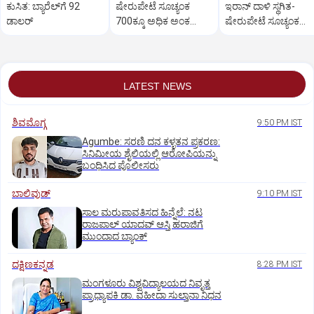
ಕುಸಿತ: ಬ್ಯಾರೆಲ್‌ಗೆ 92
ಷೇರುಪೇಟೆ ಸೂಚ್ಯಂಕ
ಇರಾನ್‌ ದಾಳಿ ಸ್ಥಗಿತ-
ಡಾಲರ್‌
700ಕ್ಕೂ ಅಧಿಕ ಅಂಕ
ಷೇರುಪೇಟೆ ಸೂಚ್ಯಂಕ
ಜಿಗಿತ- ವಹಿವಾಟು ಅಂತ್ಯ
600ಕ್ಕೂ ಅಧಿಕ ಅಂಕ ಜಿಗ
LATEST NEWS
ಶಿವಮೊಗ್ಗ
9:50 PM IST
Agumbe: ಸರಣಿ ದನ ಕಳ್ಳತನ ಪ್ರಕರಣ:
ಸಿನಿಮೀಯ ಶೈಲಿಯಲ್ಲಿ ಆರೋಪಿಯನ್ನು
ಬಂಧಿಸಿದ ಪೊಲೀಸರು
ಬಾಲಿವುಡ್‌
9:10 PM IST
ಸಾಲ ಮರುಪಾವತಿಸದ ಹಿನ್ನೆಲೆ: ನಟ
ರಾಜಪಾಲ್ ಯಾದವ್‌ ಆಸ್ತಿ ಹರಾಜಿಗೆ
ಮುಂದಾದ ಬ್ಯಾಂಕ್
ದಕ್ಷಿಣಕನ್ನಡ
8:28 PM IST
ಮಂಗಳೂರು ವಿಶ್ವವಿದ್ಯಾಲಯದ ನಿವೃತ್ತ
ಪ್ರಾಧ್ಯಾಪಕಿ ಡಾ. ವಹೀದಾ ಸುಲ್ತಾನಾ ನಿಧನ