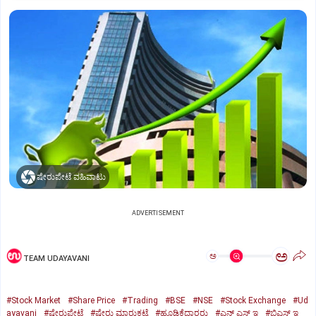
ಷೇರುಪೇಟೆ ವಹಿವಾಟು
ADVERTISEMENT
ಅ
ಅ
TEAM UDAYAVANI
#Stock Market
#Share Price
#Trading
#BSE
#NSE
#Stock Exchange
#Ud
ayavani
#ಷೇರುಪೇಟೆ
#ಷೇರು ಮಾರುಕಟ್ಟೆ
#ಹೂಡಿಕೆದಾರರು
#ಎನ್‌ ಎಸ್‌ ಇ
#ಬಿಎಸ್‌ ಇ