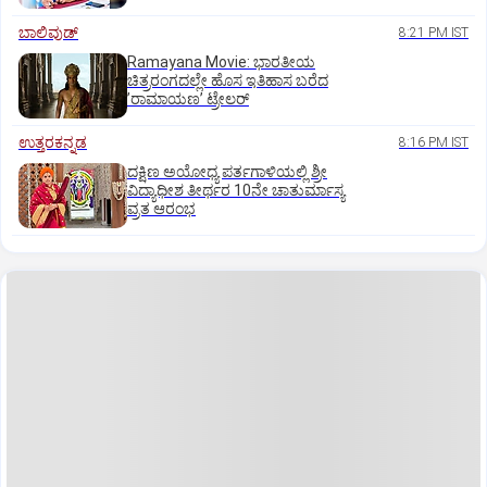
ಬಾಲಿವುಡ್‌
8:21 PM IST
Ramayana Movie: ಭಾರತೀಯ
ಚಿತ್ರರಂಗದಲ್ಲೇ ಹೊಸ ಇತಿಹಾಸ ಬರೆದ
ʼರಾಮಾಯಣʼ ಟ್ರೇಲರ್
ಉತ್ತರಕನ್ನಡ
8:16 PM IST
ದಕ್ಷಿಣ ಅಯೋಧ್ಯ ಪರ್ತಗಾಳಿಯಲ್ಲಿ ಶ್ರೀ
ವಿದ್ಯಾಧೀಶ ತೀರ್ಥರ 10ನೇ ಚಾತುರ್ಮಾಸ್ಯ
ವ್ರತ ಆರಂಭ