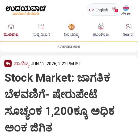
UV
English
E-Paper
ಮುಖಪುಟ
ಸುದ್ದಿ ವಿಭಾಗ
ದಿನ ಭವಿಷ್ಯ
ಹೊಂಗಿರಣ
Search
ADVERTISEMENT
ವಾಣಿಜ್ಯ
JUN 12, 2026, 2:22 PM IST
Stock Market: ಜಾಗತಿಕ
ಬೆಳವಣಿಗೆ- ಷೇರುಪೇಟೆ
ಸೂಚ್ಯಂಕ 1,200ಕ್ಕೂ ಅಧಿಕ
ಅಂಕ ಜಿಗಿತ