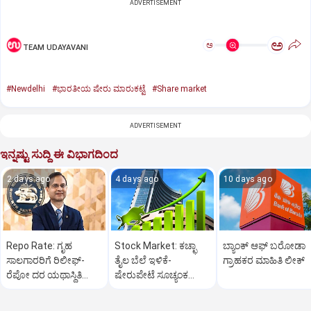
ADVERTISEMENT
ಅ
ಅ
TEAM UDAYAVANI
#Newdelhi
#ಭಾರತೀಯ ಷೇರು ಮಾರುಕಟ್ಟೆ
#Share market
ADVERTISEMENT
ಇನ್ನಷ್ಟು ಸುದ್ದಿ ಈ ವಿಭಾಗದಿಂದ
2 days ago
4 days ago
10 days ago
Repo Rate: ಗೃಹ
Stock Market: ಕಚ್ಛಾ
ಬ್ಯಾಂಕ್ ಆಫ್ ಬರೋಡಾ
ಸಾಲಗಾರರಿಗೆ ರಿಲೀಫ್-
ತೈಲ ಬೆಲೆ ಇಳಿಕೆ-
ಗ್ರಾಹಕರ ಮಾಹಿತಿ ಲೀಕ್
ರೆಪೋ ದರ ಯಥಾಸ್ಥಿತಿ
ಷೇರುಪೇಟೆ ಸೂಚ್ಯಂಕ
ಮುಂದುವರಿಕೆ: ಆರ್‌ ಬಿಐ
600ಕ್ಕೂ ಅಧಿಕ ಅಂಕ ಜಿಗಿತ