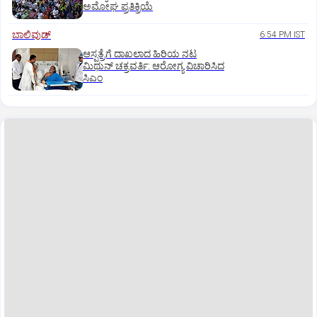
ಅಮೋಘ ಪ್ರತಿಕ್ರಿಯೆ
ಬಾಲಿವುಡ್‌
6:54 PM IST
ಆಸ್ಪತ್ರೆಗೆ ದಾಖಲಾದ ಹಿರಿಯ ನಟ
ಮಿಥುನ್ ಚಕ್ರವರ್ತಿ: ಆರೋಗ್ಯ ವಿಚಾರಿಸಿದ
ಸಿಎಂ