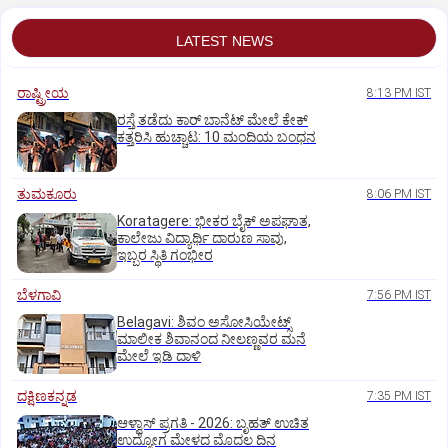
LATEST NEWS
ರಾಷ್ಟ್ರೀಯ
8:13 PM IST
ರಸ್ತೆ ತಡೆದು ಕಾರ್ ಬಾನೆಟ್ ಮೇಲೆ ಕೇಕ್
ಕತ್ತರಿಸಿ ಹುಚ್ಚಾಟ: 10 ಮಂದಿಯ ಬಂಧನ
ತುಮಕೂರು
8:06 PM IST
Koratagere: ಭೀಕರ ಬೈಕ್ ಅಪಘಾತ,
ಕಾಲೇಜು ವಿದ್ಯಾರ್ಥಿ ದಾರುಣ ಸಾವು,
ಇಬ್ಬರ ಸ್ಥಿತಿ ಗಂಭೀರ
ಬೆಳಗಾವಿ
7:56 PM IST
Belagavi: ಶಿವಂ ಅಸೋಸಿಯೇಟ್ಸ್
ಮಾಲೀಕ ಶಿವಾನಂದ ನೀಲಣ್ಣವರ ಮನೆ
ಮೇಲೆ ಇಡಿ‌ ದಾಳಿ
ದಕ್ಷಿಣಕನ್ನಡ
7:35 PM IST
ಆಳ್ವಾಸ್‌ ಪ್ರಗತಿ - 2026: ಬೃಹತ್ ಉಚಿತ
ಉದ್ಯೋಗ ಮೇಳದ ಮೊದಲ ದಿನ