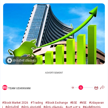
ಷೇರುಪೇಟೆ ವಹಿವಾಟು
ADVERTISEMENT
ಅ
ಅ
TEAM UDAYAVANI
#Stock Market 2026
#Trading
#Stock Exchange
#BSE
#NSE
#Udayavan
i
#ಷೇರುಪೇಟೆ
#ಷೇರು ಮಾರುಕಟ್ಟೆ
#ಷೇರು ವಹಿವಾಟು
#ಎನ್‌ ಎಸ್‌ ಇ
#ಹೂಡಿಕೆದಾರರು