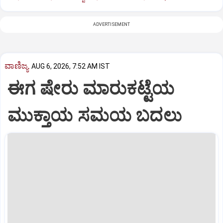
ADVERTISEMENT
ವಾಣಿಜ್ಯ
AUG 6, 2026, 7:52 AM IST
ಈಗ ಷೇರು ಮಾರುಕಟ್ಟೆಯ
ಮುಕ್ತಾಯ ಸಮಯ ಬದಲು