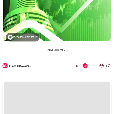
ಷೇರುಪೇಟೆ ವಹಿವಾಟು
ADVERTISEMENT
ಅ
ಅ
TEAM UDAYAVANI