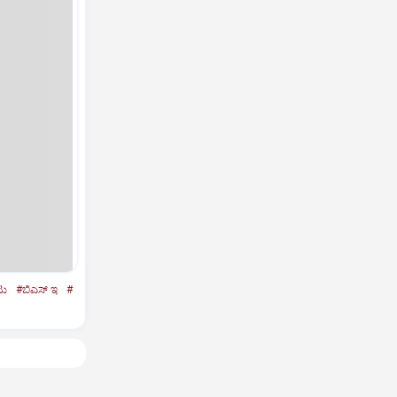
ಟು
#ಬಿಎಸ್‌ ಇ
#