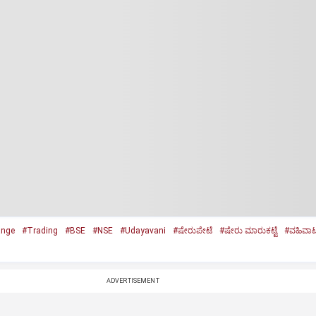
ange
#Trading
#BSE
#NSE
#Udayavani
#ಷೇರುಪೇಟೆ
#ಷೇರು ಮಾರುಕಟ್ಟೆ
#ವಹಿವಾ
ADVERTISEMENT