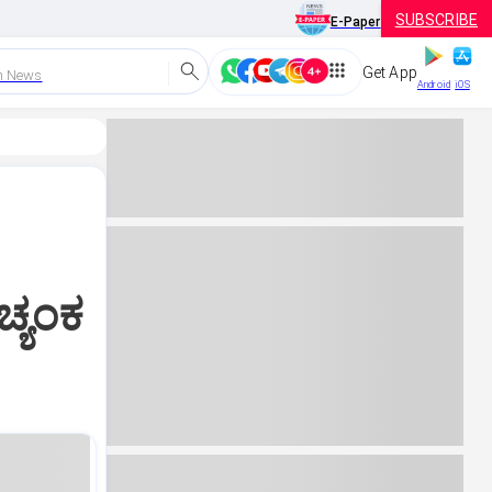
SUBSCRIBE
E-Paper
Get App
h News
Android
iOS
್ಯಂಕ