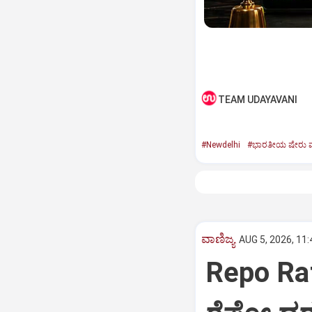
TEAM UDAYAVANI
#Newdelhi
#ಭಾರತೀಯ ಷೇರು ಮಾ
ವಾಣಿಜ್ಯ
AUG 5, 2026, 11
Repo Rat