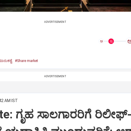
ADVERTISEMENT
ಅ
ರುಕಟ್ಟೆ
#Share market
ADVERTISEMENT
:42 AM IST
e: ಗೃಹ ಸಾಲಗಾರರಿಗೆ ರಿಲೀಫ್