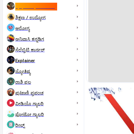
ಇಸ್ರೇಲ್- ಇರಾನ್‌ ಯುದ್ಧ
ಶಿಕ್ಷಣ / ಉದ್ಯೋಗ
ಆರೋಗ್ಯ
ಅನಿವಾಸಿ ಕನ್ನಡಿಗ
ಸೆಲೆಬ್ರಿಟಿ ಕಾರ್ನರ್‌
Explainer
ಜ್ಯೋತಿಷ್ಯ
ರಾಶಿ ಫಲ
ಪುಟಾಣಿ ಪ್ರಪಂಚ
ವೀಡಿಯೊ ಗ್ಯಾಲರಿ
ಫೋಟೋ ಗ್ಯಾಲರಿ
ರೀಲ್ಸ್