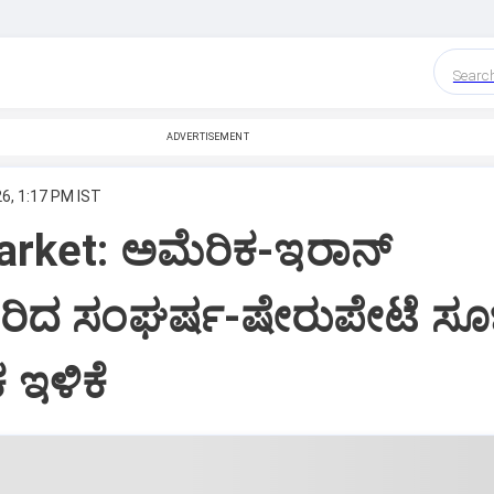
Searc
ADVERTISEMENT
6, 1:17 PM IST
rket: ಅಮೆರಿಕ-ಇರಾನ್‌
ಿದ ಸಂಘರ್ಷ-ಷೇರುಪೇಟೆ ಸೂಚ
 ಇಳಿಕೆ