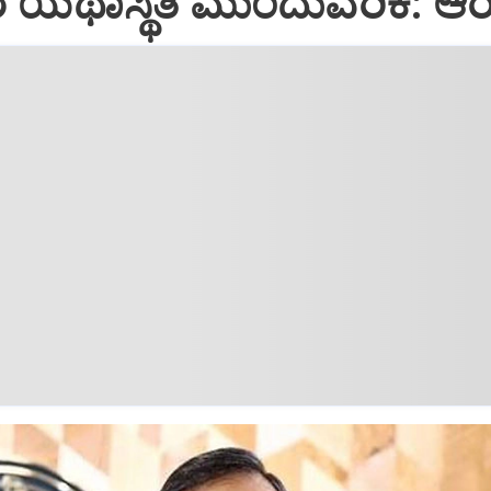
ಯಥಾಸ್ಥಿತಿ ಮುಂದುವರಿಕೆ: ಆರ್