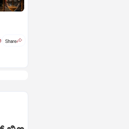
ಅ
Share
-