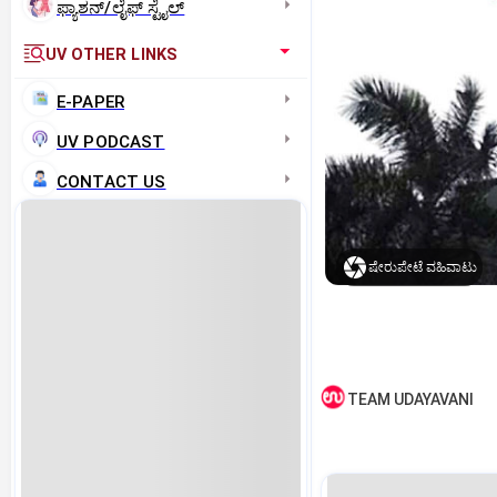
ಫ್ಯಾಶನ್/ಲೈಫ್‌ ಸ್ಟೈಲ್
UV OTHER LINKS
E-PAPER
UV PODCAST
CONTACT US
ಷೇರುಪೇಟೆ ವಹಿವಾಟು
TEAM UDAYAVANI