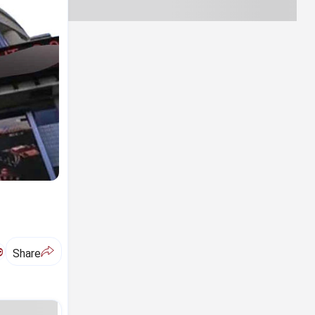
ಅ
Share