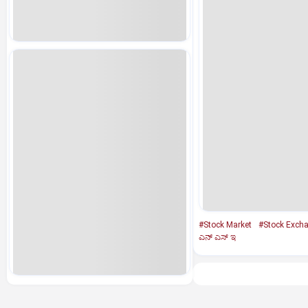
#Stock Market
#Stock Exch
ಎನ್‌ ಎಸ್‌ ಇ