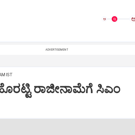
ಅ
ADVERTISEMENT
 AM IST
ೊರಟ್ಟಿ ರಾಜೀನಾಮೆಗೆ ಸಿಎಂ