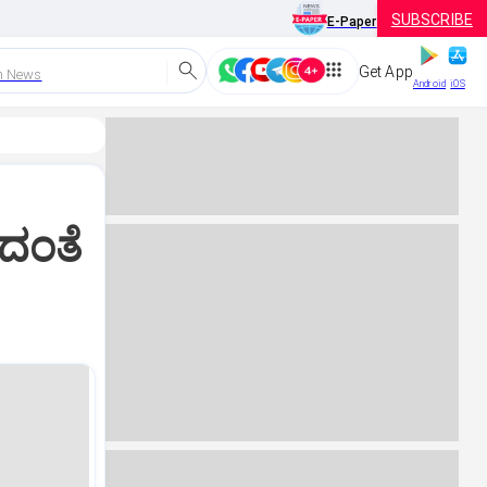
SUBSCRIBE
E-Paper
Get App
h News
Android
iOS
ಯದಂತೆ