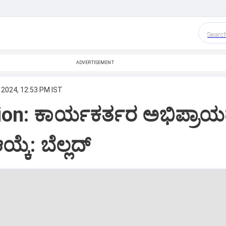
Searc
ADVERTISEMENT
 2024, 12:53 PM IST
ion: ಕಾರ್ಯಕರ್ತರ ಅಭಿಪ್ರಾ
ಯ್ಕೆ: ಬೆಲ್ಲದ್