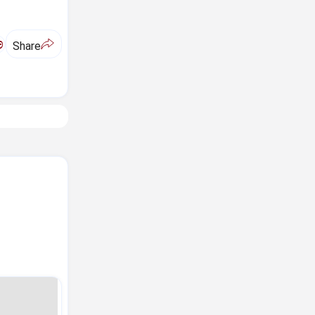
ಅ
Share