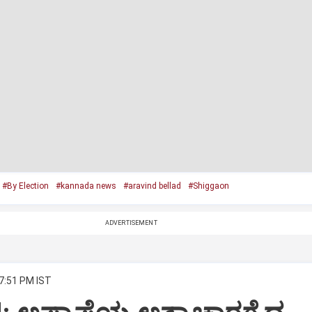
#By Election
#kannada news
#aravind bellad
#Shiggaon
ADVERTISEMENT
 7:51 PM IST