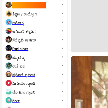
ಇಸ್ರೇಲ್- ಇರಾನ್‌ ಯುದ್ಧ
ಶಿಕ್ಷಣ / ಉದ್ಯೋಗ
ಆರೋಗ್ಯ
ಅನಿವಾಸಿ ಕನ್ನಡಿಗ
ಸೆಲೆಬ್ರಿಟಿ ಕಾರ್ನರ್‌
Explainer
ಜ್ಯೋತಿಷ್ಯ
ರಾಶಿ ಫಲ
ಪುಟಾಣಿ ಪ್ರಪಂಚ
ವೀಡಿಯೊ ಗ್ಯಾಲರಿ
ಫೋಟೋ ಗ್ಯಾಲರಿ
ರೀಲ್ಸ್