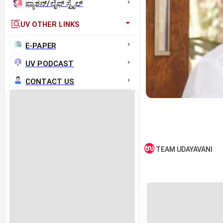
ಫ್ಯಾಶನ್/ಲೈಫ್‌ ಸ್ಟೈಲ್
UV OTHER LINKS
E-PAPER
UV PODCAST
CONTACT US
TEAM UDAYAVANI