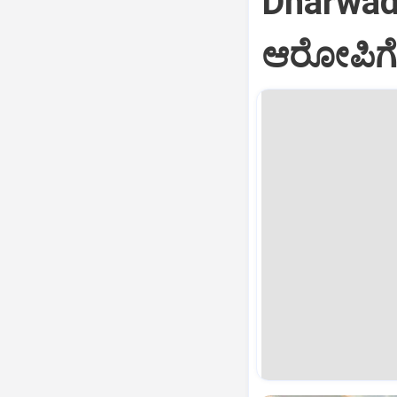
Dharwad:
ಆರೋಪಿಗೆ 2