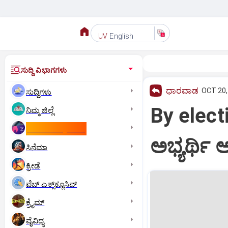
English
UV
ಸುದ್ದಿ ವಿಭಾಗಗಳು
ಧಾರವಾಡ
OCT 20,
ಸುದ್ದಿಗಳು
By elect
ನಿಮ್ಮ ಜಿಲ್ಲೆ
ಕಾಮನ್‌ ವೆಲ್ತ್‌ ಗೇಮ್ಸ್‌
ಅಭ್ಯರ್ಥಿ ಆ
ಸಿನೆಮಾ
ಕ್ರೀಡೆ
ವೆಬ್ ಎಕ್ಸ್‌ಕ್ಲೂಸಿವ್
ಕ್ರೈಮ್
ವೈವಿಧ್ಯ