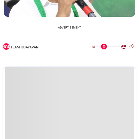
ADVERTISEMENT
ಅ
ಅ
TEAM UDAYAVANI