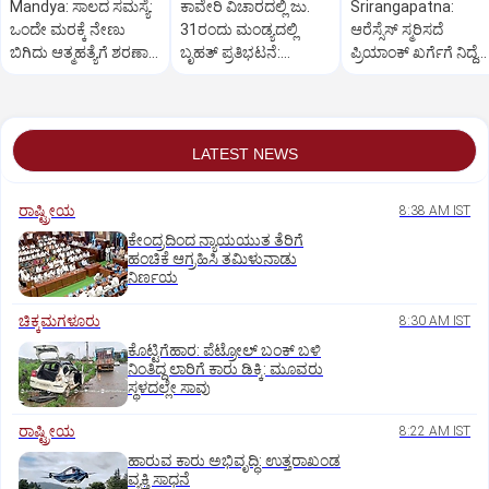
Mandya: ಸಾಲದ ಸಮಸ್ಯೆ:
ಕಾವೇರಿ ವಿಚಾರದಲ್ಲಿ ಜು.
Srirangapatna:
ಒಂದೇ ಮರಕ್ಕೆ ನೇಣು
31ರಂದು ಮಂಡ್ಯದಲ್ಲಿ
ಆರೆಸ್ಸೆಸ್‌ ಸ್ಮರಿಸದೆ
ಬಿಗಿದು ಆತ್ಮಹತ್ಯೆಗೆ ಶರಣಾದ
ಬೃಹತ್ ಪ್ರತಿಭಟನೆ:
ಪ್ರಿಯಾಂಕ್‌ ಖರ್ಗೆಗೆ ನಿದ್ದೆ
ದಂಪತಿ
ವಿಜಯೇಂದ್ರ
ಬರಲ್ಲ: ಯತ್ನಾಳ್‌
LATEST NEWS
ರಾಷ್ಟ್ರೀಯ
8:38 AM IST
ಕೇಂದ್ರದಿಂದ ನ್ಯಾಯಯುತ ತೆರಿಗೆ
ಹಂಚಿಕೆ ಆಗ್ರಹಿಸಿ ತಮಿಳುನಾಡು
ನಿರ್ಣಯ
ಚಿಕ್ಕಮಗಳೂರು
8:30 AM IST
ಕೊಟ್ಟಿಗೆಹಾರ: ಪೆಟ್ರೋಲ್ ಬಂಕ್ ಬಳಿ
ನಿಂತಿದ್ದ ಲಾರಿಗೆ ಕಾರು ಡಿಕ್ಕಿ: ಮೂವರು
ಸ್ಥಳದಲ್ಲೇ ಸಾವು
ರಾಷ್ಟ್ರೀಯ
8:22 AM IST
ಹಾರುವ ಕಾರು ಅಭಿವೃದ್ಧಿ: ಉತ್ತರಾಖಂಡ
ವ್ಯಕ್ತಿ ಸಾಧನೆ