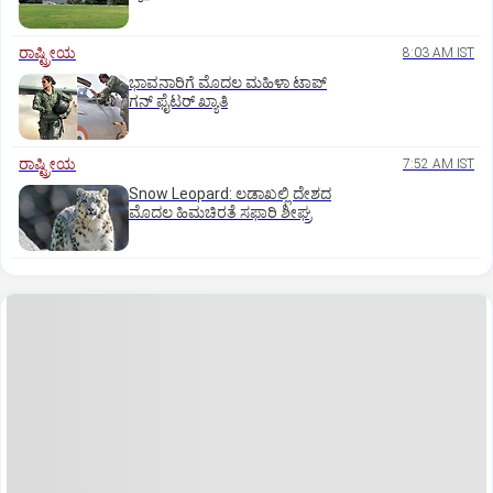
ರಾಷ್ಟ್ರೀಯ
8:03 AM IST
ಭಾವನಾರಿಗೆ ಮೊದಲ ಮಹಿಳಾ ಟಾಪ್‌
ಗನ್‌ ಫೈಟರ್‌ ಖ್ಯಾತಿ
ರಾಷ್ಟ್ರೀಯ
7:52 AM IST
Snow Leopard: ಲಡಾಖಲ್ಲಿ ದೇಶದ
ಮೊದಲ ಹಿಮಚಿರತೆ ಸಫಾರಿ ಶೀಘ್ರ