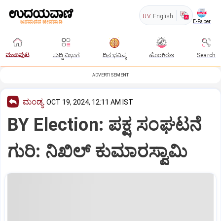
UV
English
E-Paper
ಮುಖಪುಟ
ಸುದ್ದಿ ವಿಭಾಗ
ದಿನ ಭವಿಷ್ಯ
ಹೊಂಗಿರಣ
Search
ADVERTISEMENT
ಮಂಡ್ಯ
OCT 19, 2024, 12:11 AM IST
BY Election: ಪಕ್ಷ ಸಂಘಟನೆ
ಗುರಿ: ನಿಖಿಲ್‌ ಕುಮಾರಸ್ವಾಮಿ