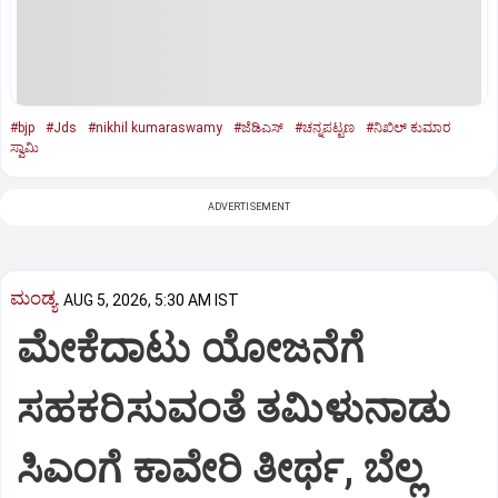
#bjp
#Jds
#nikhil kumaraswamy
#ಜೆಡಿಎಸ್‌
#ಚನ್ನಪಟ್ಟಣ
#ನಿಖಿಲ್‌ ಕುಮಾರ
ಸ್ವಾಮಿ
ADVERTISEMENT
ಮಂಡ್ಯ
AUG 5, 2026, 5:30 AM IST
ಮೇಕೆದಾಟು ಯೋಜನೆಗೆ
ಸಹಕರಿಸುವಂತೆ ತಮಿಳುನಾಡು
ಸಿಎಂಗೆ ಕಾವೇರಿ ತೀರ್ಥ, ಬೆಲ್ಲ