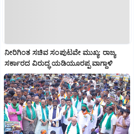
ನೀರಿಗಿಂತ ಸಚಿವ ಸಂಪುಟವೇ ಮುಖ್ಯ: ರಾಜ್ಯ
ಸರ್ಕಾರದ ವಿರುದ್ಧ ಯಡಿಯೂರಪ್ಪ ವಾಗ್ದಾಳಿ