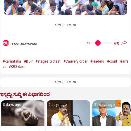
ADVERTISEMENT
ಅ
ಅ
TEAM UDAYAVANI
#Karnataka
#BJP
#stages protest
#Cauvery order
#leaders
#court
#arre
st
#KRS dam
ADVERTISEMENT
ಇನ್ನಷ್ಟು ಸುದ್ದಿ ಈ ವಿಭಾಗದಿಂದ
8 days ago
9 days ago
21 days ago