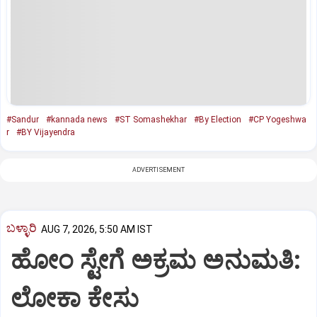
#Sandur
#kannada news
#ST Somashekhar
#By Election
#CP Yogeshwa
r
#BY Vijayendra
ADVERTISEMENT
ಬಳ್ಳಾರಿ
AUG 7, 2026, 5:50 AM IST
ಹೋಂ ಸ್ಟೇಗೆ ಅಕ್ರಮ ಅನುಮತಿ:
ಲೋಕಾ ಕೇಸು