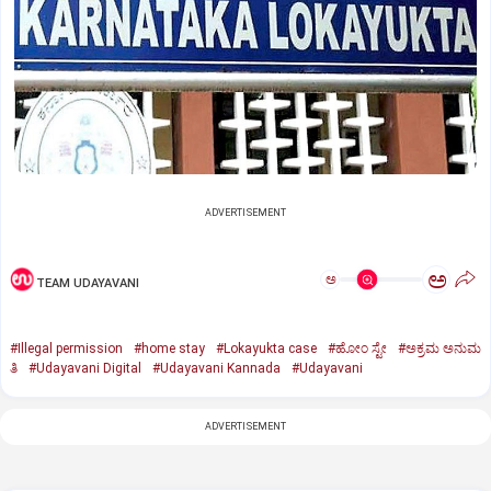
ADVERTISEMENT
ಅ
ಅ
TEAM UDAYAVANI
#Illegal permission
#home stay
#Lokayukta case
#ಹೋಂ ಸ್ಟೇ
#ಅಕ್ರಮ ಅನುಮ
ತಿ
#Udayavani Digital
#Udayavani Kannada
#Udayavani
ADVERTISEMENT