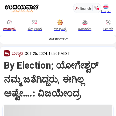
UV
English
E-Paper
ಮುಖಪುಟ
ಸುದ್ದಿ ವಿಭಾಗ
ದಿನ ಭವಿಷ್ಯ
ಹೊಂಗಿರಣ
Search
ADVERTISEMENT
ಬಳ್ಳಾರಿ
OCT 25, 2024, 12:50 PM IST
By Election; ಯೋಗೇಶ್ವರ್‌
ನಮ್ಮ ಜತೆಗಿದ್ದರು, ಈಗಿಲ್ಲ
ಅಷ್ಟೇ….: ವಿಜಯೇಂದ್ರ