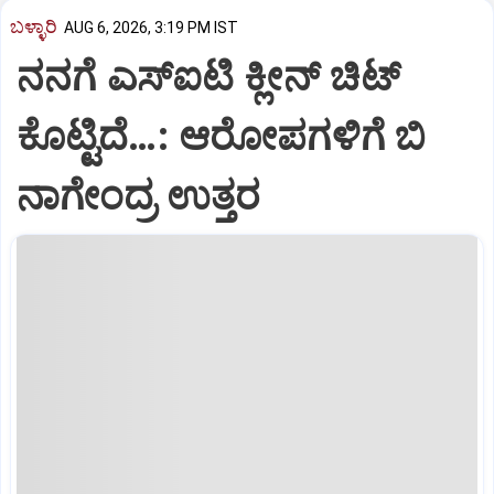
ಬಳ್ಳಾರಿ
AUG 6, 2026, 3:19 PM IST
ನನಗೆ ಎಸ್ಐಟಿ ಕ್ಲೀನ್ ಚಿಟ್
ಕೊಟ್ಟಿದೆ…: ಆರೋಪಗಳಿಗೆ ಬಿ
ನಾಗೇಂದ್ರ ಉತ್ತರ