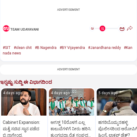
ADVERTISEMENT
ಅ
ಅ
TEAM UDAYAVANI
#SIT
#clean chit
#B Nagendra
#BY Vijayendra
#Janardhana reddy
#Kan
nada news
ADVERTISEMENT
ಇನ್ನಷ್ಟು ಸುದ್ದಿ ಈ ವಿಭಾಗದಿಂದ
4 days ago
4 days ago
5 days ago
Cabinet Expansion:
ಆಗಸ್ಟ್‌ 10ರೊಳಗೆ ಎಲ್ಲ
ಹಗರಿಬೊಮ್ಮನಹಳ್ಳಿ
ಮತ್ತೆ ಸಚಿವ ಸ್ಥಾನ ಪಡೆದ
ಕಾಲುವೆಗಳಿಗೆ ನೀರು ಹರಿಸಿ:
ಪೊಲೀಸರಿಂದ ಆರೋಪಿಗ
ಬಿ.ನಾಗೇಂದ್ರ
ತುಂಗಭದ್ರಾ ರೈತ ಸಂಘದ
ಹಿಂಸೆ, ಲಾಕಪ್‌ ಡೆತ್‌?