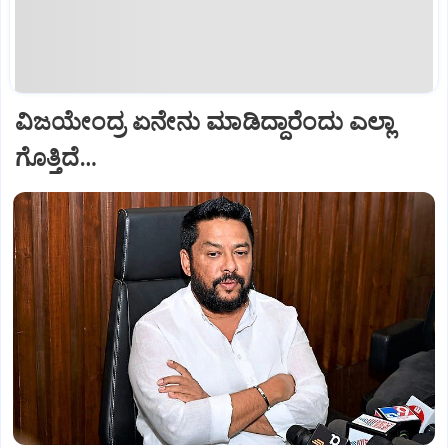
ವಿಜಯೇಂದ್ರ ಏನೇನು ಮಾಡಿದ್ದಾರೆಂದು ಎಲ್ಲಾ
ಗೊತ್ತಿದೆ…