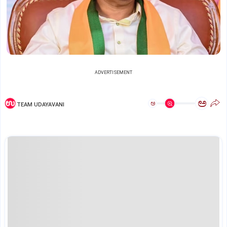
ADVERTISEMENT
ಅ
ಅ
TEAM UDAYAVANI