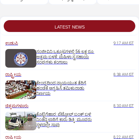
ಆಗ್ರಹ
LATEST NEWS
ಉಡುಪಿ
9:17 AM IST
ಸಂಜೀವಿನಿ ಒಕ್ಕೂಟಗಳಲ್ಲಿ 56 ಲಕ್ಷ ರೂ.
ಅಕ್ರಮ ಬಳಕೆ: ಮಹಿಳಾ ಸ್ವಸಹಾಯ
ಸಂಘಗಳು ಕಂಗಾಲು
ರಾಷ್ಟ್ರೀಯ
8:38 AM IST
ಕೇಂದ್ರದಿಂದ ನ್ಯಾಯಯುತ ತೆರಿಗೆ
ಹಂಚಿಕೆ ಆಗ್ರಹಿಸಿ ತಮಿಳುನಾಡು
ನಿರ್ಣಯ
ಚಿಕ್ಕಮಗಳೂರು
8:30 AM IST
ಕೊಟ್ಟಿಗೆಹಾರ: ಪೆಟ್ರೋಲ್ ಬಂಕ್ ಬಳಿ
ನಿಂತಿದ್ದ ಲಾರಿಗೆ ಕಾರು ಡಿಕ್ಕಿ: ಮೂವರು
ಸ್ಥಳದಲ್ಲೇ ಸಾವು
ರಾಷ್ಟ್ರೀಯ
8:22 AM IST