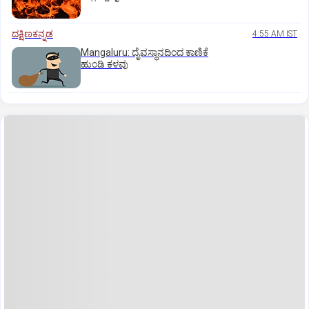
ದಕ್ಷಿಣಕನ್ನಡ
4:55 AM IST
Mangaluru: ದೈವಸ್ಥಾನದಿಂದ ಕಾಣಿಕೆ
ಹುಂಡಿ ಕಳವು