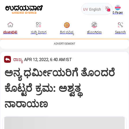
UV
English
E-Paper
ಮುಖಪುಟ
ಸುದ್ದಿ ವಿಭಾಗ
ದಿನ ಭವಿಷ್ಯ
ಹೊಂಗಿರಣ
Search
ADVERTISEMENT
ರಾಜ್ಯ
APR 12, 2022, 6:40 AM IST
ಅನ್ಯ ಧರ್ಮೀಯರಿಗೆ ತೊಂದರೆ
ಕೊಟ್ಟರೆ ಕ್ರಮ: ಅಶ್ವತ್ಥ
ನಾರಾಯಣ