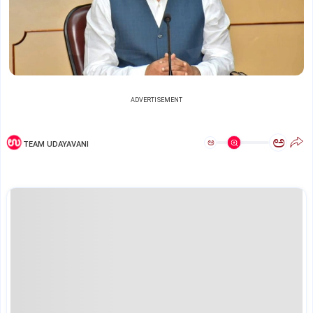
ADVERTISEMENT
ಅ
ಅ
TEAM UDAYAVANI