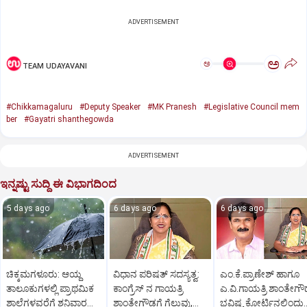
ADVERTISEMENT
ಅ
ಅ
TEAM UDAYAVANI
#Chikkamagaluru
#Deputy Speaker
#MK Pranesh
#Legislative Council mem
ber
#Gayatri shanthegowda
ADVERTISEMENT
ಇನ್ನಷ್ಟು ಸುದ್ದಿ ಈ ವಿಭಾಗದಿಂದ
5 days ago
6 days ago
6 days ago
ಚಿಕ್ಕಮಗಳೂರು: ಆಯ್ದ
ವಿಧಾನ ಪರಿಷತ್‌ ಸದಸ್ಯತ್ವ:
ಎಂ.ಕೆ.ಪ್ರಾಣೇಶ್ ಹಾಗೂ
ತಾಲೂಕುಗಳಲ್ಲಿ ಪ್ರಾಥಮಿಕ
ಕಾಂಗ್ರೆಸ್‌ ನ ಗಾಯತ್ರಿ
ಎ.ವಿ.ಗಾಯತ್ರಿ ಶಾಂತೇಗ
ಶಾಲೆಗಳವರೆಗೆ ಶನಿವಾರ
ಶಾಂತೇಗೌಡಗೆ ಗೆಲುವು,
ಭವಿಷ್ಯ ಕೋರ್ಟಿನಲ್ಲಿಂದು