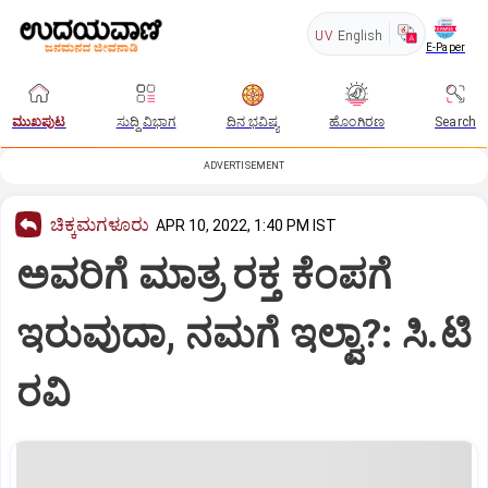
UV
English
E-Paper
ಮುಖಪುಟ
ಸುದ್ದಿ ವಿಭಾಗ
ದಿನ ಭವಿಷ್ಯ
ಹೊಂಗಿರಣ
Search
ADVERTISEMENT
ಚಿಕ್ಕಮಗಳೂರು
APR 10, 2022, 1:40 PM IST
ಅವರಿಗೆ ಮಾತ್ರ ರಕ್ತ ಕೆಂಪಗೆ
ಇರುವುದಾ, ನಮಗೆ ಇಲ್ವಾ?: ಸಿ.ಟಿ
ರವಿ