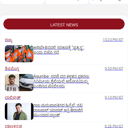
ರಜೆ
ಹೈಕೋರ್ಟ್‌ ತೀರ್ಪು
ನಿರ್ಧಾರ
LATEST NEWS
ರಾಜ್ಯ
10:20 PM IST
ಅಧಿವೇಶನದಲ್ಲಿ ಸರಕಾರಕ್ಕೆ "ಪ್ರತ್ಯಸ್ತ್ರ':
ಇಂದು ಬಿಜೆಪಿ ಸಭೆ
ಶಿವಮೊಗ್ಗ
9:50 PM IST
Agumbe: ಸರಣಿ ದನ ಕಳ್ಳತನ ಪ್ರಕರಣ:
ಸಿನಿಮೀಯ ಶೈಲಿಯಲ್ಲಿ ಆರೋಪಿಯನ್ನು
ಬಂಧಿಸಿದ ಪೊಲೀಸರು
ಬಾಲಿವುಡ್‌
9:10 PM IST
ಸಾಲ ಮರುಪಾವತಿಸದ ಹಿನ್ನೆಲೆ: ನಟ
ರಾಜಪಾಲ್ ಯಾದವ್‌ ಆಸ್ತಿ ಹರಾಜಿಗೆ
ಮುಂದಾದ ಬ್ಯಾಂಕ್
ದಕ್ಷಿಣಕನ್ನಡ
8:28 PM IST