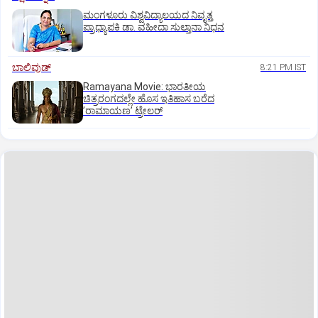
ಮಂಗಳೂರು ವಿಶ್ವವಿದ್ಯಾಲಯದ ನಿವೃತ್ತ
ಪ್ರಾಧ್ಯಾಪಕಿ ಡಾ. ವಹೀದಾ ಸುಲ್ತಾನಾ ನಿಧನ
ಬಾಲಿವುಡ್‌
8:21 PM IST
Ramayana Movie: ಭಾರತೀಯ
ಚಿತ್ರರಂಗದಲ್ಲೇ ಹೊಸ ಇತಿಹಾಸ ಬರೆದ
ʼರಾಮಾಯಣʼ ಟ್ರೇಲರ್