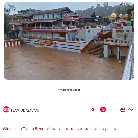
ADVERTISEMENT
ಅ
ಅ
TEAM UDAYAVANI
#Sringeri
#Tunga River
#flow
#above danger level
#heavy rains