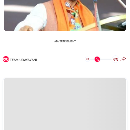
ADVERTISEMENT
ಅ
ಅ
TEAM UDAYAVANI