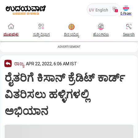
UV
English
E-Paper
ಮುಖಪುಟ
ಸುದ್ದಿ ವಿಭಾಗ
ದಿನ ಭವಿಷ್ಯ
ಹೊಂಗಿರಣ
Search
ADVERTISEMENT
ರಾಜ್ಯ
APR 22, 2022, 6:06 AM IST
ರೈತರಿಗೆ ಕಿಸಾನ್‌ ಕ್ರೆಡಿಟ್‌ ಕಾರ್ಡ್‌
ವಿತರಿಸಲು ಹಳ್ಳಿಗಳಲ್ಲಿ
ಅಭಿಯಾನ