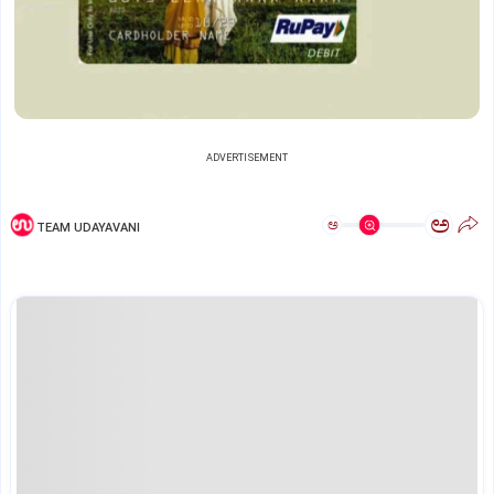
ADVERTISEMENT
ಅ
ಅ
TEAM UDAYAVANI