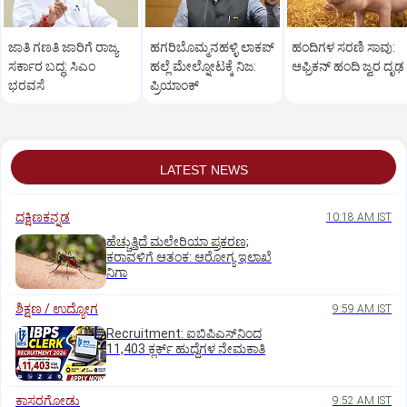
ಜಾತಿ ಗಣತಿ ಜಾರಿಗೆ ರಾಜ್ಯ
ಹಗರಿಬೊಮ್ಮನಹಳ್ಳಿ ಲಾಕಪ್‌
ಹಂದಿಗಳ ಸರಣಿ ಸಾವು:
ಸರ್ಕಾರ ಬದ್ಧ: ಸಿಎಂ
ಹಲ್ಲೆ ಮೇಲ್ನೋಟಕ್ಕೆ ನಿಜ:
ಆಫ್ರಿಕನ್‌ ಹಂದಿ ಜ್ವರ ದೃಢ
ಭರವಸೆ
ಪ್ರಿಯಾಂಕ್‌
LATEST NEWS
ದಕ್ಷಿಣಕನ್ನಡ
10:18 AM IST
ಹೆಚ್ಚುತ್ತಿದೆ ಮಲೇರಿಯಾ ಪ್ರಕರಣ;
ಕರಾವಳಿಗೆ ಆತಂಕ: ಆರೋಗ್ಯ ಇಲಾಖೆ
ನಿಗಾ
ಶಿಕ್ಷಣ / ಉದ್ಯೋಗ
9:59 AM IST
Recruitment: ಐಬಿಪಿಎಸ್‌ನಿಂದ
11,403 ಕ್ಲರ್ಕ್‌ ಹುದ್ದೆಗಳ ನೇಮಕಾತಿ
ಕಾಸರಗೋಡು
9:52 AM IST