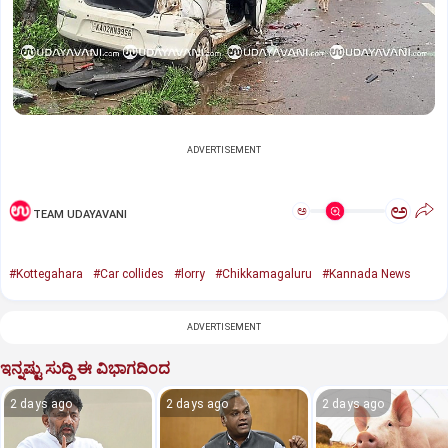
ADVERTISEMENT
ಅ
ಅ
TEAM UDAYAVANI
#Kottegahara
#Car collides
#lorry
#Chikkamagaluru
#Kannada News
ADVERTISEMENT
ಇನ್ನಷ್ಟು ಸುದ್ದಿ ಈ ವಿಭಾಗದಿಂದ
2 days ago
2 days ago
2 days ago