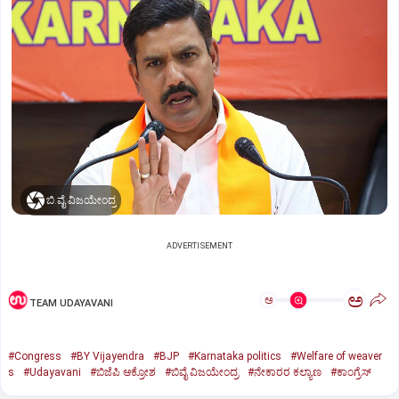
ಬಿ.ವೈ.ವಿಜಯೇಂದ್ರ
ADVERTISEMENT
ಅ
ಅ
TEAM UDAYAVANI
#Congress
#BY Vijayendra
#BJP
#Karnataka politics
#Welfare of weaver
s
#Udayavani
#ಬಿಜೆಪಿ ಆಕ್ರೋಶ
#ಬಿವೈ ವಿಜಯೇಂದ್ರ
#ನೇಕಾರರ ಕಲ್ಯಾಣ
#ಕಾಂಗ್ರೆಸ್‌