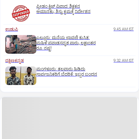
ಫ್ರೀಡಂ ಕ್ವಿಜ್‌ ವಿವಾದ: ಶಿಕ್ಷಕನ
ಅಮಾನತು; ಶಿಸ್ತು ಕ್ರಮಕ್ಕೆ ನಿರ್ದೇಶನ
ಉಡುಪಿ
9:45 AM IST
ಎಲ್ಲೂರು: ಮನೆಯ ಛಾವಣಿ ಕುಸಿತ:
ಮಹಿಳೆ ಪವಾಡಸದೃಶ ಪಾರು, ಲಕ್ಷಾಂತರ
ರೂ. ನಷ್ಟ!
ದಕ್ಷಿಣಕನ್ನಡ
9:32 AM IST
ಮಂಗಳೂರು: ತಲವಾರು ಹಿಡಿದು
ಸಾರ್ವಜನಿಕರಿಗೆ ಬೆದರಿಕೆ: ಇಬ್ಬರ ಬಂಧನ