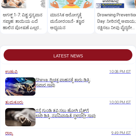
ಆಗಸ್ಟ್‌ 1-7: ವಿಶ್ವ ಸ್ತನ್ಯಪಾನ
ಮಾನಸಿಕ ಆರೋಗ್ಯಕ್ಕೆ
Drowning Preventio
ಸಪ್ತಾಹ: ತಾಯಿಯ ಎದೆ
ಮನೋರಂಜನೆ- ತಜ್ಞರ
Day: ನೀರಿನಲ್ಲಿ ಅಪಾಯ;
ಹಾಲಿನ ಪೋಷಣೆ ಎಲ್ಲರ
ಅಧ್ಯಯನ
ರಕ್ಷಿಸಲು ನೀವು ವೈದ್ಯರೇ
ಜವಾಬ್ದಾರಿ
ಆಗಿರಬೇಕಾಗಿಲ್ಲ!
LATEST NEWS
ಉಡುಪಿ
10:08 PM IST
Shirva: ದ್ವಿಚಕ್ರ ವಾಹನಕ್ಕೆ ಕಾರು ಢಿಕ್ಕಿ;
ಸವಾರ ಸಾವು
ತುಮಕೂರು
10:00 PM IST
ರಸ್ತೆ ಗುಂಡಿ ತಪ್ಪಿಸಲು ಹೋಗಿ ಬೈಕ್‌ಗೆ
ಲಾರಿ ಡಿಕ್ಕಿ, ನವವಿವಾಹಿತೆ ಸ್ಥಳದಲ್ಲೇ ಸಾವು
ರಾಜ್ಯ
9:49 PM IST