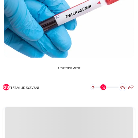
ADVERTISEMENT
ಅ
ಅ
TEAM UDAYAVANI