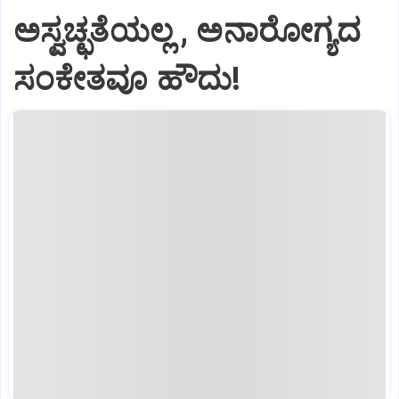
ಅಸ್ವಚ್ಛತೆಯಲ್ಲ , ಅನಾರೋಗ್ಯದ
ಸಂಕೇತವೂ ಹೌದು!