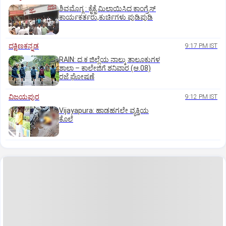
ಶಿವಮೊಗ್ಗ : ಕೈಕೈ ಮಿಲಾಯಿಸಿದ ಕಾಂಗ್ರೆಸ್
ಕಾರ್ಯಕರ್ತರು,ಕುರ್ಚಿಗಳು ಪುಡಿಪುಡಿ
ದಕ್ಷಿಣಕನ್ನಡ
9:17 PM IST
RAIN: ದ.ಕ ಜಿಲ್ಲೆಯ ನಾಲ್ಕು ತಾಲೂಕುಗಳ
ಶಾಲಾ – ಕಾಲೇಜಿಗೆ ಶನಿವಾರ (ಆ.08)
ರಜೆ ಘೋಷಣೆ
ವಿಜಯಪುರ
9:12 PM IST
Vijayapura: ಹಾಡಹಗಲೇ ವ್ಯಕ್ತಿಯ
ಕೊಲೆ