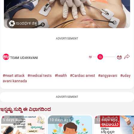
ಸಾಂದರ್ಭಿಕ ಚಿತ್ರ
ADVERTISEMENT
ಅ
ಅ
TEAM UDAYAVANI
#Heart attack
#medical tests
#health
#Cardiac arrest
#arigyavani
#uday
avani kannada
ADVERTISEMENT
ಇನ್ನಷ್ಟು ಸುದ್ದಿ ಈ ವಿಭಾಗದಿಂದ
5 days ago
10 days ago
12 days ago