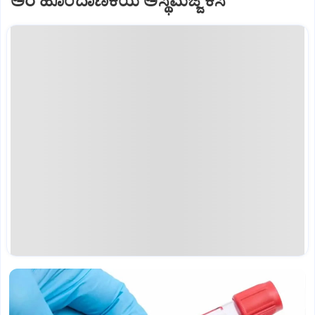
ಅರೆ ಹೊಂದಾಣಿಕೆಯ ಅಸ್ಥಿಮಜ್ಜೆ ಕಸಿ