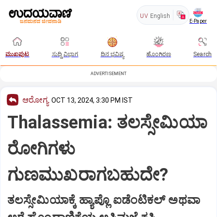
UV
English
E-Paper
ಮುಖಪುಟ
ಸುದ್ದಿ ವಿಭಾಗ
ದಿನ ಭವಿಷ್ಯ
ಹೊಂಗಿರಣ
Search
ADVERTISEMENT
ಆರೋಗ್ಯ
OCT 13, 2024, 3:30 PM IST
Thalassemia: ತಲಸ್ಸೇಮಿಯಾ
ರೋಗಿಗಳು
ಗುಣಮುಖರಾಗಬಹುದೇ?
ತಲಸ್ಸೇಮಿಯಾಕ್ಕೆ ಹ್ಯಾಪ್ಲೊ ಐಡೆಂಟಿಕಲ್‌ ಅಥವಾ