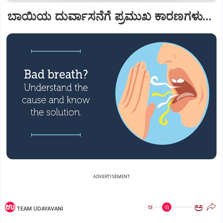
ಬಾಯಿಯ ದುರ್ವಾಸನೆಗೆ ಪ್ರಮುಖ ಕಾರಣಗಳು...
ADVERTISEMENT
ಅ
ಅ
TEAM UDAYAVANI