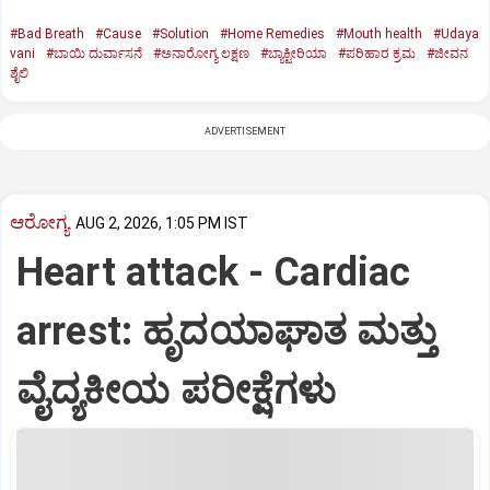
#Bad Breath
#Cause
#Solution
#Home Remedies
#Mouth health
#Udaya
vani
#ಬಾಯಿ ದುರ್ವಾಸನೆ
#ಅನಾರೋಗ್ಯ ಲಕ್ಷಣ
#ಬ್ಯಾಕ್ಟೀರಿಯಾ
#ಪರಿಹಾರ ಕ್ರಮ
#ಜೀವನ
ಶೈಲಿ
ADVERTISEMENT
ಆರೋಗ್ಯ
AUG 2, 2026, 1:05 PM IST
Heart attack - Cardiac
arrest: ಹೃದಯಾಘಾತ ಮತ್ತು
ವೈದ್ಯಕೀಯ ಪರೀಕ್ಷೆಗಳು