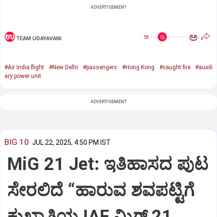
ADVERTISEMENT
ಅ
ಅ
TEAM UDAYAVANI
#Air India flight
#New Delhi
#passengers
#Hong Kong
#caught fire
#auxili
ary power unit
ADVERTISEMENT
BIG 10
JUL 22, 2025, 4:50 PM IST
MiG 21 Jet: ಇತಿಹಾಸದ ಪುಟ
ಸೇರಲಿದೆ “ಹಾರುವ ಶವಪಟ್ಟಿಗೆ
ಕುಖ್ಯಾತಿಯ IAF ಮಿಗ್‌ 21