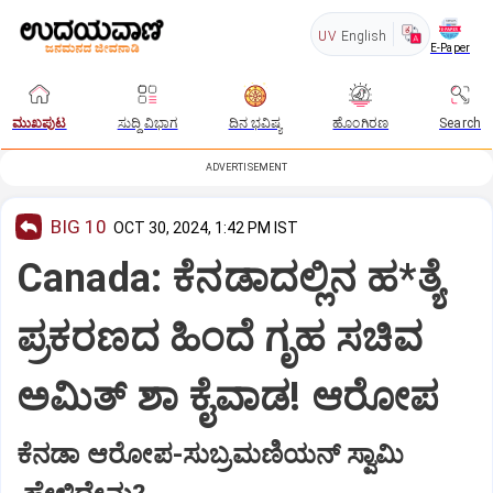
UV
English
E-Paper
ಮುಖಪುಟ
ಸುದ್ದಿ ವಿಭಾಗ
ದಿನ ಭವಿಷ್ಯ
ಹೊಂಗಿರಣ
Search
ADVERTISEMENT
BIG 10
OCT 30, 2024, 1:42 PM IST
Canada: ಕೆನಡಾದಲ್ಲಿನ ಹ*ತ್ಯೆ
ಪ್ರಕರಣದ ಹಿಂದೆ ಗೃಹ ಸಚಿವ
ಅಮಿತ್‌ ಶಾ ಕೈವಾಡ! ಆರೋಪ
ಕೆನಡಾ ಆರೋಪ-ಸುಬ್ರಮಣಿಯನ್‌ ಸ್ವಾಮಿ