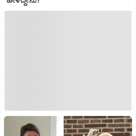
ಹೇಳಿದ್ದೇನು?