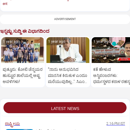
ent
ADVERTISEMENT
ಇನ್ನಷ್ಟು ಸುದ್ದಿ ಈ ವಿಭಾಗದಿಂದ
1 year ago
1 year ago
1 year ago
ಪುತ್ತೂರು: ಕೋಟಿ ಚೆನ್ನಯರ
“ನಾನು ಅನುಭವಿಸಿದ
ಕತೆ ಹೇಳುವ
ಹುಟ್ಟೂರ ಶಾಲೆಯಲ್ಲಿ ಅಷ್ಟ
ಮಾನಸಿಕ ಕಿರುಕುಳ ಎಂದೂ
ಅಸ್ಥಿಪಂಜರಗಳು:
ಅವಳಿಗಳು!
ಮರೆಯುವುದಿಲ್ಲ…’: ಸಿಎಂ
ಧರ್ಮಸ್ಥಳದ‌ ಕರಾಳ ರಹಸ್ಯ
ಸಿದ್ದರಾಮಯ್ಯ
ತೆರೆದಿಡಲಿದೆಯೇ ಡಿಎನ್
ಪರೀಕ್ಷೆ?
LATEST NEWS
ರಾಷ್ಟ್ರೀಯ
2:16 PM IST