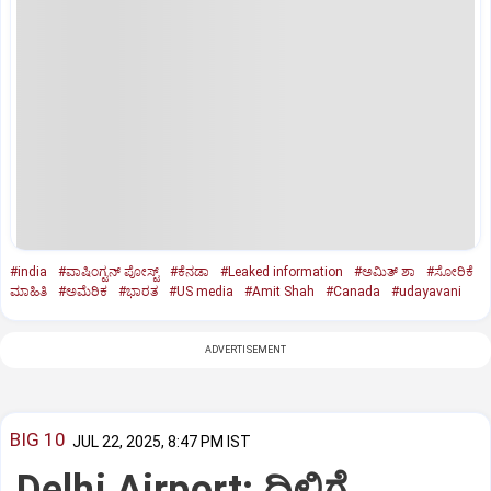
#india
#ವಾಷಿಂಗ್ಟನ್‌ ಪೋಸ್ಟ್‌
#ಕೆನಡಾ
#Leaked information
#ಅಮಿತ್‌ ಶಾ
#ಸೋರಿಕೆ
ಮಾಹಿತಿ
#ಅಮೆರಿಕ
#ಭಾರತ
#US media
#Amit Shah
#Canada
#udayavani
ADVERTISEMENT
BIG 10
JUL 22, 2025, 8:47 PM IST
Delhi Airport: ದಿಲ್ಲಿಗೆ