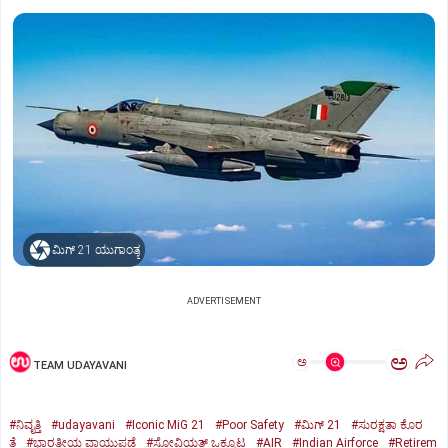
ಮಿಗ್‌ 21 ಯುಗಾಂತ್ಯ
ADVERTISEMENT
ಅ
ಅ
TEAM UDAYAVANI
#ನಿವೃತ್ತಿ
#udayavani
#Iconic MiG 21
#Poor Safety
#ಮಿಗ್‌ 21
#ಸುರಕ್ಷತಾ ಕೊರ
ತೆ
#ಭಾರತೀಯ ವಾಯುಪಡೆ
#ಸೋವಿಯತ್‌ ಒಕ್ಕೂಟ
#AIR
#Indian Airforce
#Retirem