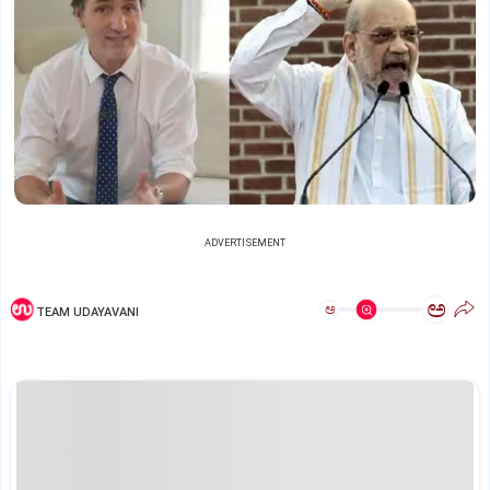
ADVERTISEMENT
ಅ
ಅ
TEAM UDAYAVANI