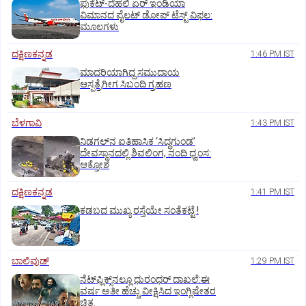
ಫುಕೆಟ್‌-ದೆಹಲಿ ಏರ್‌ ಇಂಡಿಯಾ
ವಿಮಾನದ ಪೈಲಟ್‌ ಡೋಪ್‌ ಟೆಸ್ಟ್‌ ವಿಫಲ:
ಮೂಲಗಳು
ದಕ್ಷಿಣಕನ್ನಡ
1:46 PM IST
ಮಾದರಿಯಾಗಿದ್ದ ಸಮುದಾಯ
ಆಸ್ಪತ್ರೆಗೀಗ ಸಿಬಂದಿ ಗ್ರಹಣ
ಬೆಳಗಾವಿ
1:43 PM IST
ನಿಡಗಲ್‌ನ ಐತಿಹಾಸಿಕ ‘ಸಿದ್ಧಗುಂಡ’
ದೇವಸ್ಥಾನದಲ್ಲಿ ಶಿವಲಿಂಗ, ನಂದಿ ಧ್ವಂಸ:
ಆಕ್ರೋಶ
ದಕ್ಷಿಣಕನ್ನಡ
1:41 PM IST
ಕಡಬದ ಮುಖ್ಯ ರಸ್ತೆಯೇ ಸಂತೆಕಟ್ಟೆ !
ಬಾಲಿವುಡ್‌
1:29 PM IST
ನೆಟ್‌ಫ್ಲಿಕ್ಸ್‌ನಲ್ಲೂ ಧುರಂಧರ್‌ ದಾಖಲೆ:ಈ
ವರ್ಷ ಅತೀ ಹೆಚ್ಚು ವೀಕ್ಷಿಸಿದ ಇಂಗ್ಲಿಷೇತರ
ಚಿತ್ರ