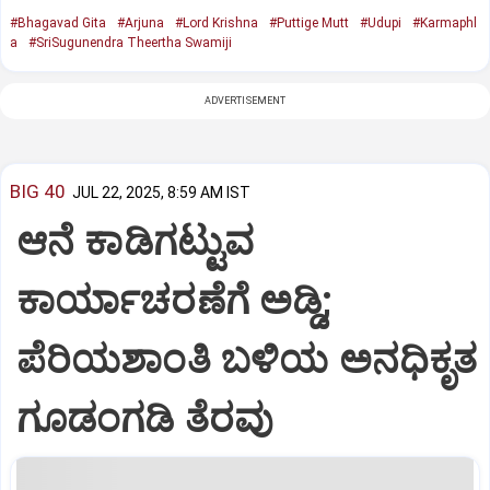
#Bhagavad Gita
#Arjuna
#Lord Krishna
#Puttige Mutt
#Udupi
#Karmaphl
a
#SriSugunendra Theertha Swamiji
ADVERTISEMENT
BIG 40
JUL 22, 2025, 8:59 AM IST
ಆನೆ ಕಾಡಿಗಟ್ಟುವ
ಕಾರ್ಯಾಚರಣೆಗೆ ಅಡ್ಡಿ;
ಪೆರಿಯಶಾಂತಿ ಬಳಿಯ ಅನಧಿಕೃತ
ಗೂಡಂಗಡಿ ತೆರವು