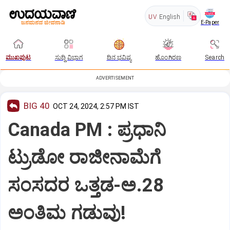
UV
English
E-Paper
ಮುಖಪುಟ
ಸುದ್ದಿ ವಿಭಾಗ
ದಿನ ಭವಿಷ್ಯ
ಹೊಂಗಿರಣ
Search
ADVERTISEMENT
BIG 40
OCT 24, 2024, 2:57 PM IST
Canada PM : ಪ್ರಧಾನಿ
ಟ್ರುಡೋ ರಾಜೀನಾಮೆಗೆ
ಸಂಸದರ ಒತ್ತಡ-ಅ.28
ಅಂತಿಮ ಗಡುವು!