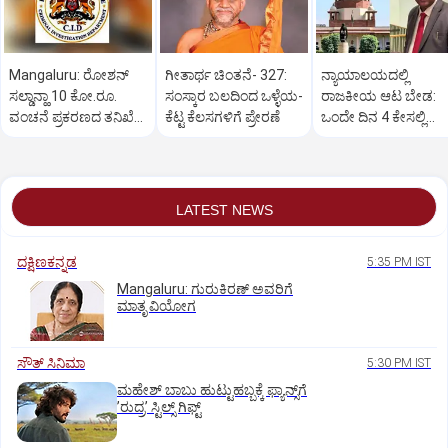
Mangaluru: ರೋಶನ್‌
ಗೀತಾರ್ಥ ಚಿಂತನೆ- 327:
ನ್ಯಾಯಾಲಯದಲ್ಲಿ
ಸಲ್ಡಾನ್ಹಾ 10 ಕೋ.ರೂ.
ಸಂಸ್ಕಾರ ಬಲದಿಂದ ಒಳ್ಳೆಯ-
ರಾಜಕೀಯ ಆಟ ಬೇಡ:
ವಂಚನೆ ಪ್ರಕರಣದ ತನಿಖೆ
ಕೆಟ್ಟ ಕೆಲಸಗಳಿಗೆ ಪ್ರೇರಣೆ
ಒಂದೇ ದಿನ 4 ಕೇಸಲ್ಲಿ
ಸಿಐಡಿಗೆ ವರ್ಗ
ಸುಪ್ರೀಂಕೋರ್ಟ್‌ ಅಭಿಮ
LATEST NEWS
ದಕ್ಷಿಣಕನ್ನಡ
5:35 PM IST
Mangaluru: ಗುರುಕಿರಣ್ ಅವರಿಗೆ
ಮಾತೃ ವಿಯೋಗ
ಸೌತ್‌ ಸಿನಿಮಾ
5:30 PM IST
ಮಹೇಶ್‌ ಬಾಬು ಹುಟ್ಟುಹಬ್ಬಕ್ಕೆ ಫ್ಯಾನ್ಸ್‌ಗೆ
ʼರುದ್ರʼ ಸ್ಟಿಲ್ಸ್‌ ಗಿಫ್ಟ್