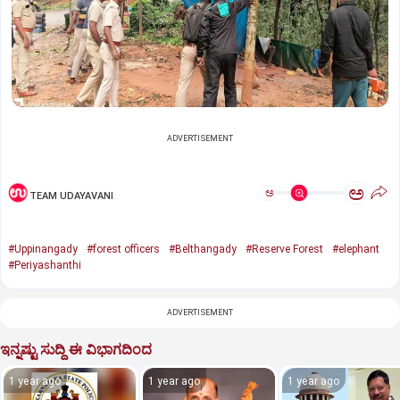
ADVERTISEMENT
ಅ
ಅ
TEAM UDAYAVANI
#Uppinangady
#forest officers
#Belthangady
#Reserve Forest
#elephant
#Periyashanthi
ADVERTISEMENT
ಇನ್ನಷ್ಟು ಸುದ್ದಿ ಈ ವಿಭಾಗದಿಂದ
1 year ago
1 year ago
1 year ago