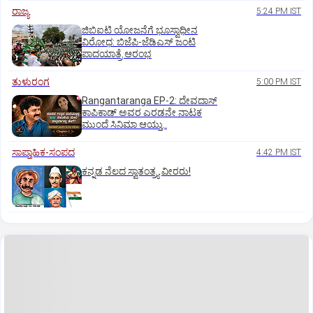
ರಾಜ್ಯ
5:24 PM IST
ಜಿಬಿಐಟಿ ಯೋಜನೆಗೆ ಭೂಸ್ವಾಧೀನ
ವಿರೋಧ: ಬಿಜೆಪಿ-ಜೆಡಿಎಸ್‌ ಜಂಟಿ
ಪಾದಯಾತ್ರೆ ಆರಂಭ
ತುಳುರಂಗ
5:00 PM IST
Rangantaranga EP-2: ದೇವದಾಸ್
ಕಾಪಿಕಾಡ್‌ ಅವರ ಎರಡನೇ ನಾಟಕ
ಮುಂದೆ ಸಿನಿಮಾ ಆಯ್ತು..
ಸಾಪ್ತಾಹಿಕ-ಸಂಪದ
4:42 PM IST
ಕನ್ನಡ ನೆಲದ ಸ್ವಾತಂತ್ರ್ಯ ವೀರರು!