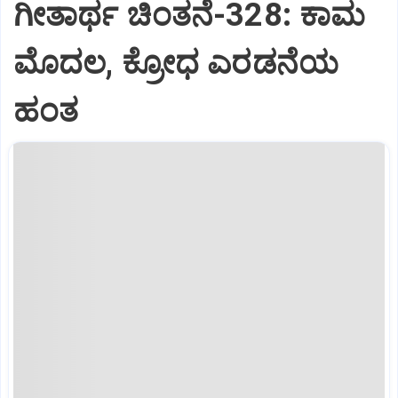
ಗೀತಾರ್ಥ ಚಿಂತನೆ-328: ಕಾಮ
ಮೊದಲ, ಕ್ರೋಧ ಎರಡನೆಯ
ಹಂತ