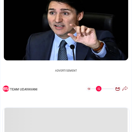
ADVERTISEMENT
ಅ
ಅ
TEAM UDAYAVANI