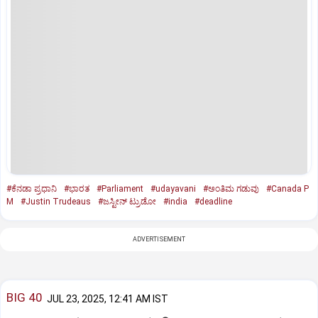
#ಕೆನಡಾ ಪ್ರಧಾನಿ
#ಭಾರತ
#Parliament
#udayavani
#ಅಂತಿಮ ಗಡುವು
#Canada P
M
#Justin Trudeaus
#ಜಸ್ಟೀನ್‌ ಟ್ರುಡೋ
#india
#deadline
ADVERTISEMENT
BIG 40
JUL 23, 2025, 12:41 AM IST