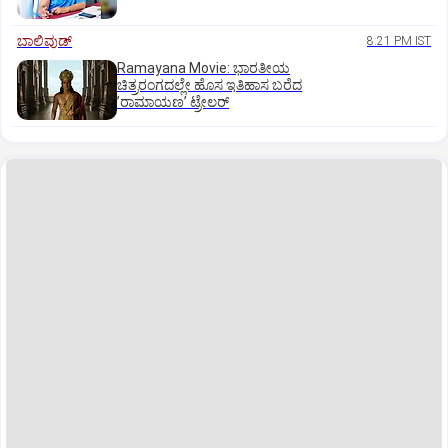
ಬಾಲಿವುಡ್‌
8:21 PM IST
Ramayana Movie: ಭಾರತೀಯ
ಚಿತ್ರರಂಗದಲ್ಲೇ ಹೊಸ ಇತಿಹಾಸ ಬರೆದ
ʼರಾಮಾಯಣʼ ಟ್ರೇಲರ್