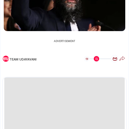
ADVERTISEMENT
ಅ
ಅ
TEAM UDAYAVANI