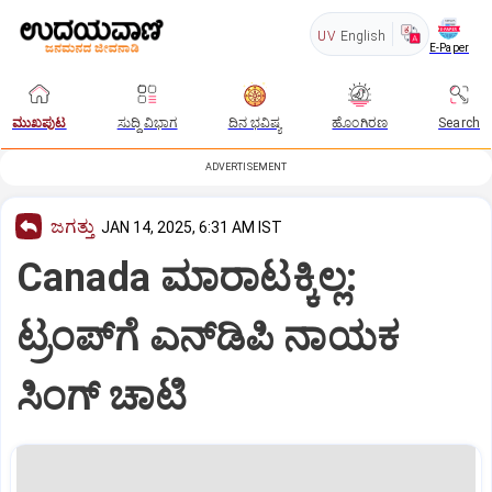
UV
English
E-Paper
ಮುಖಪುಟ
ಸುದ್ದಿ ವಿಭಾಗ
ದಿನ ಭವಿಷ್ಯ
ಹೊಂಗಿರಣ
Search
ADVERTISEMENT
ಜಗತ್ತು
JAN 14, 2025, 6:31 AM IST
Canada ಮಾರಾಟಕ್ಕಿಲ್ಲ:
ಟ್ರಂಪ್‌ಗೆ ಎನ್‌ಡಿಪಿ ನಾಯಕ
ಸಿಂಗ್‌ ಚಾಟಿ