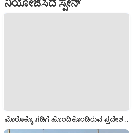
ನಿಯೋಜಿಸಿದ ಸ್ಪೇನ್
ಮೊರೊಕ್ಕೊ ಗಡಿಗೆ ಹೊಂದಿಕೊಂಡಿರುವ ಪ್ರದೇಶ...