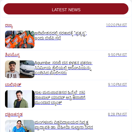
LATEST NEWS
ರಾಜ್ಯ
10:20 PM IST
ಅಧಿವೇಶನದಲ್ಲಿ ಸರಕಾರಕ್ಕೆ "ಪ್ರತ್ಯಸ್ತ್ರ':
ಇಂದು ಬಿಜೆಪಿ ಸಭೆ
ಶಿವಮೊಗ್ಗ
9:50 PM IST
Agumbe: ಸರಣಿ ದನ ಕಳ್ಳತನ ಪ್ರಕರಣ:
ಸಿನಿಮೀಯ ಶೈಲಿಯಲ್ಲಿ ಆರೋಪಿಯನ್ನು
ಬಂಧಿಸಿದ ಪೊಲೀಸರು
ಬಾಲಿವುಡ್‌
9:10 PM IST
ಸಾಲ ಮರುಪಾವತಿಸದ ಹಿನ್ನೆಲೆ: ನಟ
ರಾಜಪಾಲ್ ಯಾದವ್‌ ಆಸ್ತಿ ಹರಾಜಿಗೆ
ಮುಂದಾದ ಬ್ಯಾಂಕ್
ದಕ್ಷಿಣಕನ್ನಡ
8:28 PM IST
ಮಂಗಳೂರು ವಿಶ್ವವಿದ್ಯಾಲಯದ ನಿವೃತ್ತ
ಪ್ರಾಧ್ಯಾಪಕಿ ಡಾ. ವಹೀದಾ ಸುಲ್ತಾನಾ ನಿಧನ