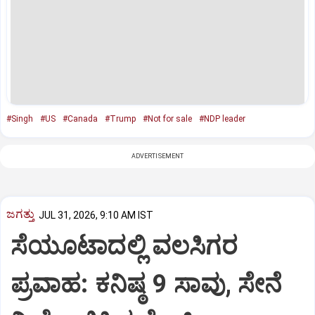
#Singh
#US
#Canada
#Trump
#Not for sale
#NDP leader
ADVERTISEMENT
ಜಗತ್ತು
JUL 31, 2026, 9:10 AM IST
ಸೆಯೂಟಾದಲ್ಲಿ ವಲಸಿಗರ
ಪ್ರವಾಹ: ಕನಿಷ್ಠ 9 ಸಾವು, ಸೇನೆ