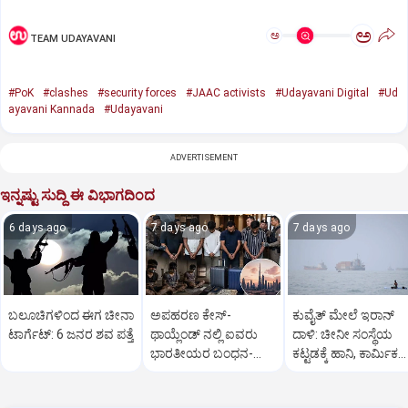
ಅ
ಅ
TEAM UDAYAVANI
#PoK
#clashes
#security forces
#JAAC activists
#Udayavani Digital
#Ud
ayavani Kannada
#Udayavani
ADVERTISEMENT
ಇನ್ನಷ್ಟು ಸುದ್ದಿ ಈ ವಿಭಾಗದಿಂದ
6 days ago
7 days ago
7 days ago
ಬಲೂಚಿಗಳಿಂದ ಈಗ ಚೀನಾ
ಅಪಹರಣ ಕೇಸ್-
ಕುವೈತ್‌ ಮೇಲೆ ಇರಾನ್
ಟಾರ್ಗೆಟ್‌: 6 ಜನರ ಶವ ಪತ್ತೆ
ಥಾಯ್ಲೆಂಡ್‌ ನಲ್ಲಿ ಐವರು
ದಾಳಿ: ಚೀನೀ ಸಂಸ್ಥೆಯ
ಭಾರತೀಯರ ಬಂಧನ-
ಕಟ್ಟಡಕ್ಕೆ ಹಾನಿ, ಕಾರ್ಮಿಕ
ಪಾಕ್‌ ನಂಟು
ಸಾವು