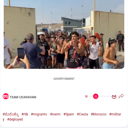
ADVERTISEMENT
ಅ
ಅ
TEAM UDAYAVANI
#ಮೊರೊಕ್ಕೊ
#ಗಡಿ
#migrants
#swim
#Spain
#Ceuta
#Morocco
#militar
y
#deployed