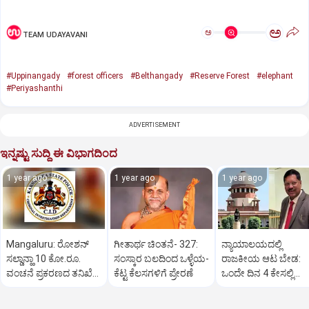
ಅ
ಅ
TEAM UDAYAVANI
#Uppinangady
#forest officers
#Belthangady
#Reserve Forest
#elephant
#Periyashanthi
ADVERTISEMENT
ಇನ್ನಷ್ಟು ಸುದ್ದಿ ಈ ವಿಭಾಗದಿಂದ
1 year ago
1 year ago
1 year ago
Mangaluru: ರೋಶನ್‌
ಗೀತಾರ್ಥ ಚಿಂತನೆ- 327:
ನ್ಯಾಯಾಲಯದಲ್ಲಿ
ಸಲ್ಡಾನ್ಹಾ 10 ಕೋ.ರೂ.
ಸಂಸ್ಕಾರ ಬಲದಿಂದ ಒಳ್ಳೆಯ-
ರಾಜಕೀಯ ಆಟ ಬೇಡ:
ವಂಚನೆ ಪ್ರಕರಣದ ತನಿಖೆ
ಕೆಟ್ಟ ಕೆಲಸಗಳಿಗೆ ಪ್ರೇರಣೆ
ಒಂದೇ ದಿನ 4 ಕೇಸಲ್ಲಿ
ಸಿಐಡಿಗೆ ವರ್ಗ
ಸುಪ್ರೀಂಕೋರ್ಟ್‌ ಅಭಿಮ