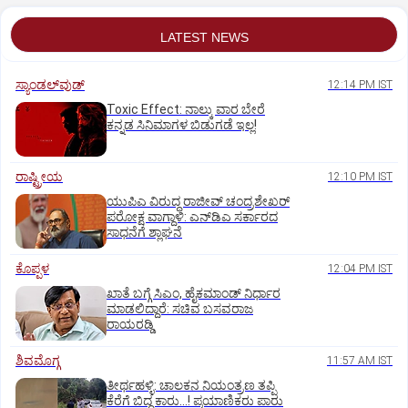
LATEST NEWS
ಸ್ಯಾಂಡಲ್‌ವುಡ್‌
12:14 PM IST
Toxic Effect: ನಾಲ್ಕು ವಾರ ಬೇರೆ
ಕನ್ನಡ ಸಿನಿಮಾಗಳ ಬಿಡುಗಡೆ ಇಲ್ಲ!
ರಾಷ್ಟ್ರೀಯ
12:10 PM IST
ಯುಪಿಎ ವಿರುದ್ಧ ರಾಜೀವ್ ಚಂದ್ರಶೇಖರ್
ಪರೋಕ್ಷ ವಾಗ್ದಾಳಿ: ಎನ್‌ಡಿಎ ಸರ್ಕಾರದ
ಸಾಧನೆಗೆ ಶ್ಲಾಘನೆ
ಕೊಪ್ಪಳ
12:04 PM IST
ಖಾತೆ ಬಗ್ಗೆ ಸಿಎಂ, ಹೈಕಮಾಂಡ್ ನಿರ್ಧಾರ
ಮಾಡಲಿದ್ದಾರೆ: ಸಚಿವ ಬಸವರಾಜ
ರಾಯರಡ್ಡಿ
ಶಿವಮೊಗ್ಗ
11:57 AM IST
ತೀರ್ಥಹಳ್ಳಿ: ಚಾಲಕನ ನಿಯಂತ್ರಣ ತಪ್ಪಿ
ಕೆರೆಗೆ ಬಿದ್ದ ಕಾರು...! ಪ್ರಯಾಣಿಕರು ಪಾರು