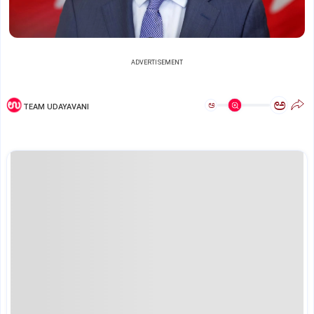
ADVERTISEMENT
ಅ
ಅ
TEAM UDAYAVANI