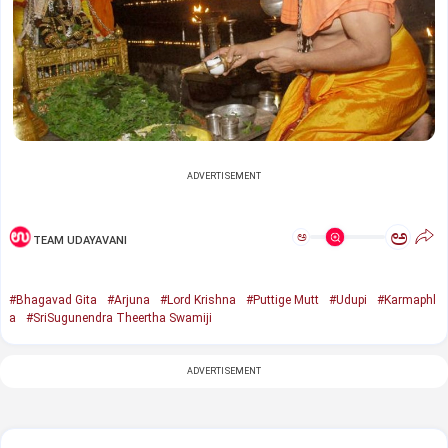
ADVERTISEMENT
ಅ
ಅ
TEAM UDAYAVANI
#Bhagavad Gita
#Arjuna
#Lord Krishna
#Puttige Mutt
#Udupi
#Karmaphl
a
#SriSugunendra Theertha Swamiji
ADVERTISEMENT