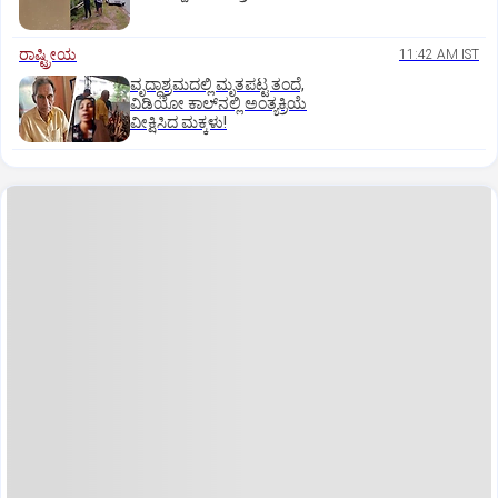
ರಾಷ್ಟ್ರೀಯ
11:42 AM IST
ವೃದ್ಧಾಶ್ರಮದಲ್ಲಿ ಮೃತಪಟ್ಟ ತಂದೆ,
ವಿಡಿಯೋ ಕಾಲ್‌ನಲ್ಲಿ ಅಂತ್ಯಕ್ರಿಯೆ
ವೀಕ್ಷಿಸಿದ ಮಕ್ಕಳು!