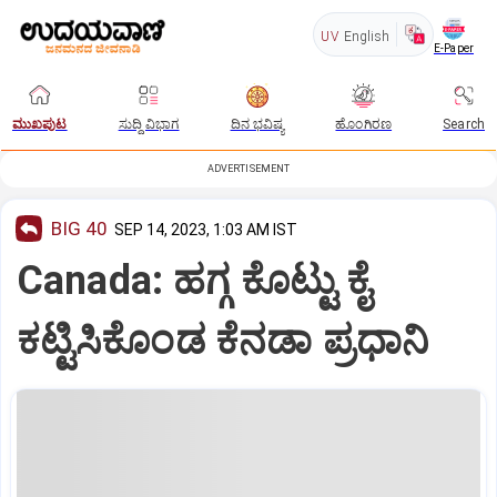
UV
English
E-Paper
ಮುಖಪುಟ
ಸುದ್ದಿ ವಿಭಾಗ
ದಿನ ಭವಿಷ್ಯ
ಹೊಂಗಿರಣ
Search
ADVERTISEMENT
BIG 40
SEP 14, 2023, 1:03 AM IST
Canada: ಹಗ್ಗ ಕೊಟ್ಟು ಕೈ
ಕಟ್ಟಿಸಿಕೊಂಡ ಕೆನಡಾ ಪ್ರಧಾನಿ