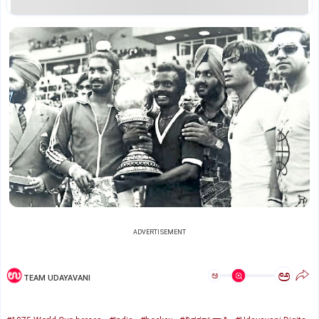
ADVERTISEMENT
ಅ
ಅ
TEAM UDAYAVANI