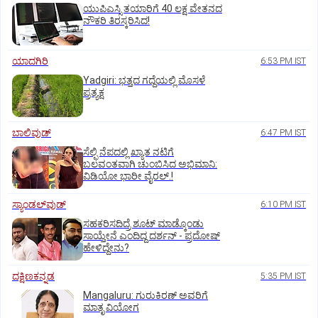
ಯುಪಿಎಸ್ಸಿ ತಯಾರಿಗೆ 40 ಲಕ್ಷ ವೇತನದ
ನೌಕರಿ ತಿರಸ್ಕರಿಸಿದ!
ಯಾದಗಿರಿ
6:53 PM IST
Yadgiri: ಭತ್ತದ ಗದ್ದೆಯಲ್ಲಿ ಮೊಸಳೆ
ಪ್ರತ್ಯಕ್ಷ
ಬಾಲಿವುಡ್‌
6:47 PM IST
ಸೆಲ್ಫಿ ನೆಪದಲ್ಲಿ ಖ್ಯಾತ ನಟಿಗೆ
ಬಲವಂತವಾಗಿ ಚುಂಬಿಸಿದ ಅಭಿಮಾನಿ:
ವಿಡಿಯೋ ಭಾರೀ ವೈರಲ್.!
ಸ್ಯಾಂಡಲ್‌ವುಡ್‌
6:10 PM IST
ಸಹಕರಿಸದಿದ್ರೆ ಶೂಟ್‌ ಮಾಡ್ಕೊಂಡು
ಸಾಯ್ತೇನೆ ಎಂದಿದ್ದ ದರ್ಶನ್‌ - ಪ್ರದೋಷ್‌
ಹೇಳಿದ್ದೇನು?
ದಕ್ಷಿಣಕನ್ನಡ
5:35 PM IST
Mangaluru: ಗುರುಕಿರಣ್ ಅವರಿಗೆ
ಮಾತೃ ವಿಯೋಗ