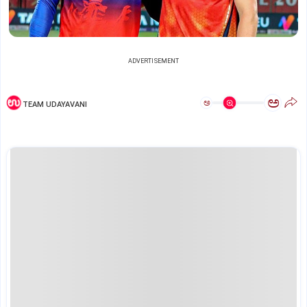
ADVERTISEMENT
ಅ
ಅ
TEAM UDAYAVANI