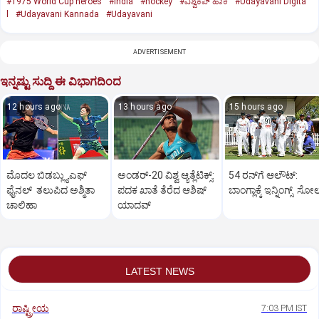
#1975 World Cup heroes
#India
#hockey
#ವಿಶ್ವಕಪ್‌ ಹಾಕಿ
#Udayavani Digita
l
#Udayavani Kannada
#Udayavani
ADVERTISEMENT
ಇನ್ನಷ್ಟು ಸುದ್ದಿ ಈ ವಿಭಾಗದಿಂದ
12 hours ago
13 hours ago
15 hours ago
ಮೊದಲ ಬಿಡಬ್ಲ್ಯುಎಫ್‌
ಅಂಡರ್‌-20 ವಿಶ್ವ ಆ್ಯತ್ಲೆಟಿಕ್ಸ್‌:
54 ರನ್‌ಗೆ ಆಲೌಟ್‌:
ಫೈನಲ್‌ ತಲುಪಿದ ಅಶ್ಮಿತಾ
ಪದಕ ಖಾತೆ ತೆರೆದ ಆಶಿಷ್‌
ಬಾಂಗ್ಲಾಕ್ಕೆ ಇನ್ನಿಂಗ್ಸ್‌ ಸೋ
ಚಾಲಿಹಾ
ಯಾದವ್‌
LATEST NEWS
ರಾಷ್ಟ್ರೀಯ
7:03 PM IST