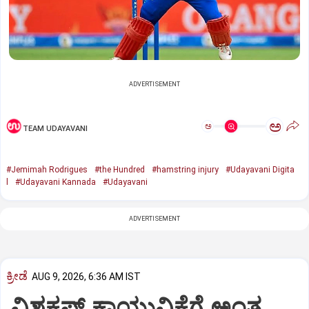
ADVERTISEMENT
ಅ
ಅ
TEAM UDAYAVANI
#Jemimah Rodrigues
#the Hundred
#hamstring injury
#Udayavani Digita
l
#Udayavani Kannada
#Udayavani
ADVERTISEMENT
ಕ್ರೀಡೆ
AUG 9, 2026, 6:36 AM IST
ವಿಶ್ವಕಪ್‌ ಕಾಯುವಿಕೆಗೆ ಅಂತ್ಯ