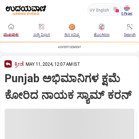
UV
English
E-Paper
ಮುಖಪುಟ
ಸುದ್ದಿ ವಿಭಾಗ
ದಿನ ಭವಿಷ್ಯ
ಹೊಂಗಿರಣ
Search
ADVERTISEMENT
ಕ್ರೀಡೆ
MAY 11, 2024, 12:07 AM IST
Punjab ಅಭಿಮಾನಿಗಳ ಕ್ಷಮೆ
ಕೋರಿದ ನಾಯಕ ಸ್ಯಾಮ್‌ ಕರನ್‌