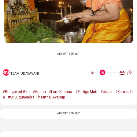
ADVERTISEMENT
ಅ
ಅ
TEAM UDAYAVANI
#Bhagavad Gita
#Arjuna
#Lord Krishna
#Puttige Mutt
#Udupi
#Karmaphl
a
#SriSugunendra Theertha Swamiji
ADVERTISEMENT