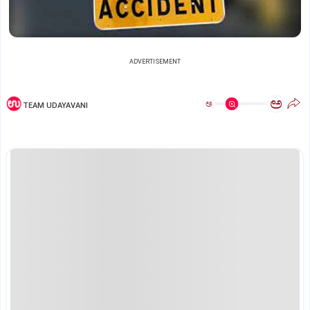
ADVERTISEMENT
ಅ
ಅ
TEAM UDAYAVANI