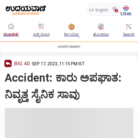
UV
English
E-Paper
ಮುಖಪುಟ
ಸುದ್ದಿ ವಿಭಾಗ
ದಿನ ಭವಿಷ್ಯ
ಹೊಂಗಿರಣ
Search
ADVERTISEMENT
BIG 40
SEP 17, 2023, 11:15 PM IST
Accident: ಕಾರು ಅಪಘಾತ:
ನಿವೃತ್ತ ಸೈನಿಕ ಸಾವು