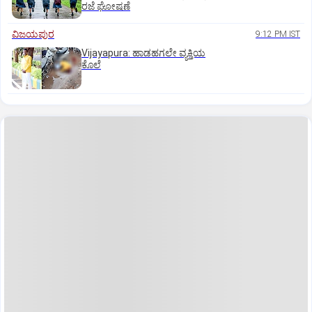
ರಜೆ ಘೋಷಣೆ
ವಿಜಯಪುರ
9:12 PM IST
Vijayapura: ಹಾಡಹಗಲೇ ವ್ಯಕ್ತಿಯ
ಕೊಲೆ