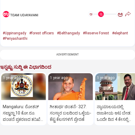
ಅ
ಅ
TEAM UDAYAVANI
#Uppinangady
#forest officers
#Belthangady
#Reserve Forest
#elephant
#Periyashanthi
ADVERTISEMENT
ಇನ್ನಷ್ಟು ಸುದ್ದಿ ಈ ವಿಭಾಗದಿಂದ
1 year ago
1 year ago
1 year ago
Mangaluru: ರೋಶನ್‌
ಗೀತಾರ್ಥ ಚಿಂತನೆ- 327:
ನ್ಯಾಯಾಲಯದಲ್ಲಿ
ಸಲ್ಡಾನ್ಹಾ 10 ಕೋ.ರೂ.
ಸಂಸ್ಕಾರ ಬಲದಿಂದ ಒಳ್ಳೆಯ-
ರಾಜಕೀಯ ಆಟ ಬೇಡ:
ವಂಚನೆ ಪ್ರಕರಣದ ತನಿಖೆ
ಕೆಟ್ಟ ಕೆಲಸಗಳಿಗೆ ಪ್ರೇರಣೆ
ಒಂದೇ ದಿನ 4 ಕೇಸಲ್ಲಿ
ಸಿಐಡಿಗೆ ವರ್ಗ
ಸುಪ್ರೀಂಕೋರ್ಟ್‌ ಅಭಿಮ