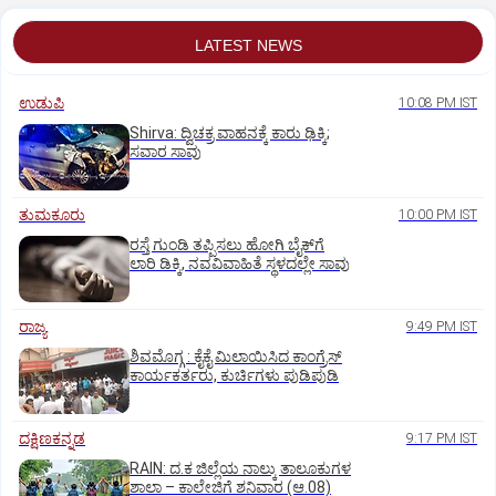
LATEST NEWS
ಉಡುಪಿ
10:08 PM IST
Shirva: ದ್ವಿಚಕ್ರ ವಾಹನಕ್ಕೆ ಕಾರು ಢಿಕ್ಕಿ;
ಸವಾರ ಸಾವು
ತುಮಕೂರು
10:00 PM IST
ರಸ್ತೆ ಗುಂಡಿ ತಪ್ಪಿಸಲು ಹೋಗಿ ಬೈಕ್‌ಗೆ
ಲಾರಿ ಡಿಕ್ಕಿ, ನವವಿವಾಹಿತೆ ಸ್ಥಳದಲ್ಲೇ ಸಾವು
ರಾಜ್ಯ
9:49 PM IST
ಶಿವಮೊಗ್ಗ : ಕೈಕೈ ಮಿಲಾಯಿಸಿದ ಕಾಂಗ್ರೆಸ್
ಕಾರ್ಯಕರ್ತರು, ಕುರ್ಚಿಗಳು ಪುಡಿಪುಡಿ
ದಕ್ಷಿಣಕನ್ನಡ
9:17 PM IST
RAIN: ದ.ಕ ಜಿಲ್ಲೆಯ ನಾಲ್ಕು ತಾಲೂಕುಗಳ
ಶಾಲಾ – ಕಾಲೇಜಿಗೆ ಶನಿವಾರ (ಆ.08)