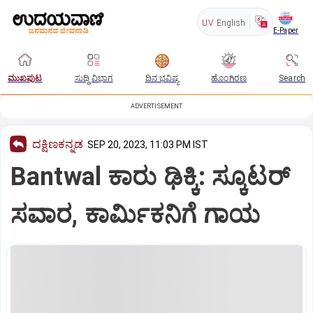
UV
English
E-Paper
ಮುಖಪುಟ
ಸುದ್ದಿ ವಿಭಾಗ
ದಿನ ಭವಿಷ್ಯ
ಹೊಂಗಿರಣ
Search
ADVERTISEMENT
ದಕ್ಷಿಣಕನ್ನಡ
SEP 20, 2023, 11:03 PM IST
Bantwal ಕಾರು ಢಿಕ್ಕಿ: ಸ್ಕೂಟರ್‌
ಸವಾರ, ಕಾರ್ಮಿಕನಿಗೆ ಗಾಯ