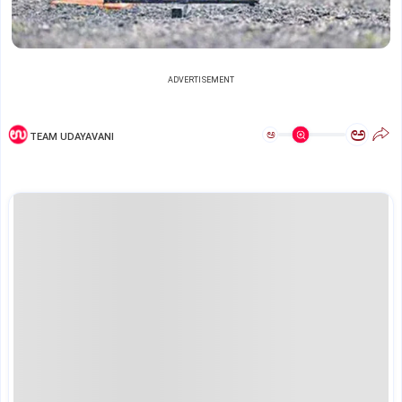
ADVERTISEMENT
ಅ
ಅ
TEAM UDAYAVANI