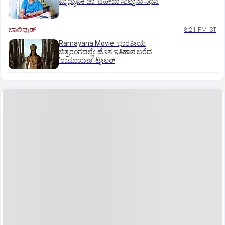
ಪ್ರಾಧ್ಯಾಪಕಿ ಡಾ. ವಹೀದಾ ಸುಲ್ತಾನಾ ನಿಧನ
ಬಾಲಿವುಡ್‌
8:21 PM IST
Ramayana Movie: ಭಾರತೀಯ
ಚಿತ್ರರಂಗದಲ್ಲೇ ಹೊಸ ಇತಿಹಾಸ ಬರೆದ
ʼರಾಮಾಯಣʼ ಟ್ರೇಲರ್