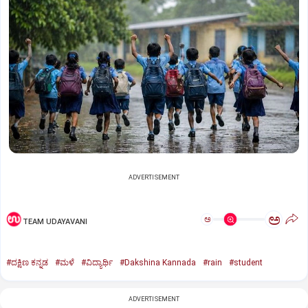
ADVERTISEMENT
ಅ
ಅ
TEAM UDAYAVANI
#ದಕ್ಷಿಣ ಕನ್ನಡ
#ಮಳೆ
#ವಿದ್ಯಾರ್ಥಿ
#Dakshina Kannada
#rain
#student
ADVERTISEMENT