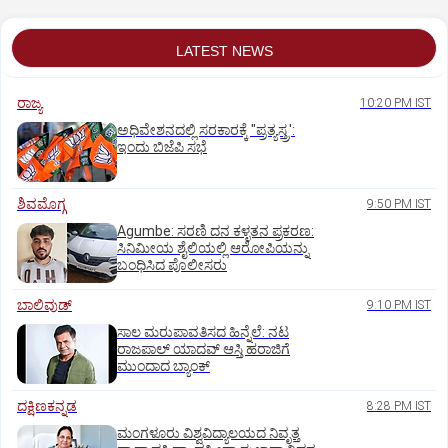
LATEST NEWS
ರಾಜ್ಯ
10:20 PM IST
ಅಧಿವೇಶನದಲ್ಲಿ ಸರಕಾರಕ್ಕೆ "ಪ್ರತ್ಯಸ್ತ್ರ':
ಇಂದು ಬಿಜೆಪಿ ಸಭೆ
ಶಿವಮೊಗ್ಗ
9:50 PM IST
Agumbe: ಸರಣಿ ದನ ಕಳ್ಳತನ ಪ್ರಕರಣ:
ಸಿನಿಮೀಯ ಶೈಲಿಯಲ್ಲಿ ಆರೋಪಿಯನ್ನು
ಬಂಧಿಸಿದ ಪೊಲೀಸರು
ಬಾಲಿವುಡ್‌
9:10 PM IST
ಸಾಲ ಮರುಪಾವತಿಸದ ಹಿನ್ನೆಲೆ: ನಟ
ರಾಜಪಾಲ್ ಯಾದವ್‌ ಆಸ್ತಿ ಹರಾಜಿಗೆ
ಮುಂದಾದ ಬ್ಯಾಂಕ್
ದಕ್ಷಿಣಕನ್ನಡ
8:28 PM IST
ಮಂಗಳೂರು ವಿಶ್ವವಿದ್ಯಾಲಯದ ನಿವೃತ್ತ