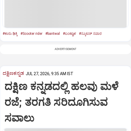
#ಕಾರು ಢಿಕ್ಕಿ
#Scooter rider
#bantwal
#ಬಂಟ್ವಾಳ
#ಸ್ಕೂಟರ್‌ ಸವಾರ
ADVERTISEMENT
ದಕ್ಷಿಣಕನ್ನಡ
JUL 27, 2026, 9:35 AM IST
ದಕ್ಷಿಣ ಕನ್ನಡದಲ್ಲಿ ಹಲವು ಮಳೆ
ರಜೆ; ತರಗತಿ ಸರಿದೂಗಿಸುವ
ಸವಾಲು