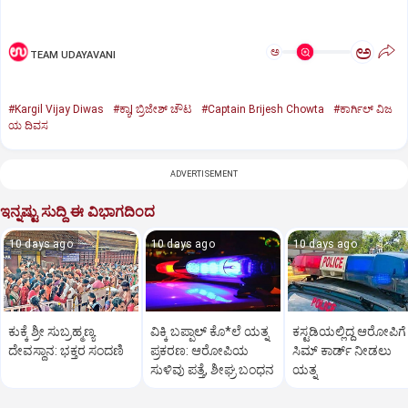
ಅ
ಅ
TEAM UDAYAVANI
#Kargil Vijay Diwas
#ಕ್ಯಾ| ಬ್ರಿಜೇಶ್‌ ಚೌಟ
#Captain Brijesh Chowta
#ಕಾರ್ಗಿಲ್‌ ವಿಜ
ಯ ದಿವಸ
ADVERTISEMENT
ಇನ್ನಷ್ಟು ಸುದ್ದಿ ಈ ವಿಭಾಗದಿಂದ
10 days ago
10 days ago
10 days ago
ಕುಕ್ಕೆ ಶ್ರೀ ಸುಬ್ರಹ್ಮಣ್ಯ
ವಿಕ್ಕಿ ಬಪ್ಪಾಲ್ ಕೊ*ಲೆ ಯತ್ನ
ಕಸ್ಟಡಿಯಲ್ಲಿದ್ದ ಆರೋಪಿಗೆ
ದೇವಸ್ಥಾನ: ಭಕ್ತರ ಸಂದಣಿ
ಪ್ರಕರಣ: ಆರೋಪಿಯ
ಸಿಮ್ ಕಾರ್ಡ್ ನೀಡಲು
ಸುಳಿವು ಪತ್ತೆ, ಶೀಘ್ರ ಬಂಧನ
ಯತ್ನ