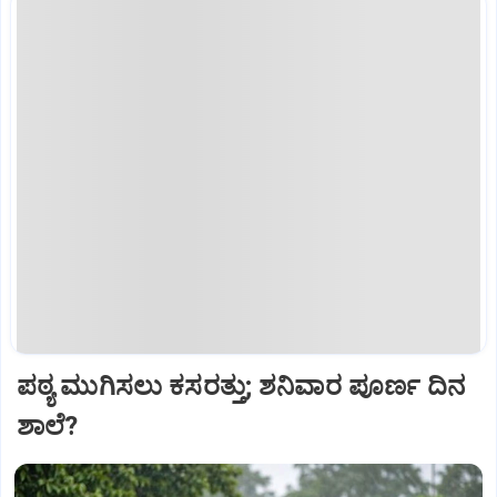
ಪಠ್ಯ ಮುಗಿಸಲು ಕಸರತ್ತು; ಶನಿವಾರ ಪೂರ್ಣ ದಿನ
ಶಾಲೆ?