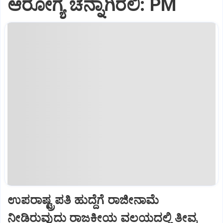
ಆರೋಗ್ಯ ಚೆನ್ನಾಗಿರಲಿ: PM
ಉಪರಾಷ್ಟ್ರಪತಿ ಹುದ್ದೆಗೆ ರಾಜೀನಾಮೆ
ನೀಡಿರುವುದು ರಾಜಕೀಯ ವಲಯದಲ್ಲಿ ತೀವ್ರ