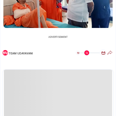
ADVERTISEMENT
ಅ
ಅ
TEAM UDAYAVANI