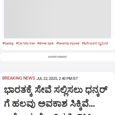
#Gadag
#Car hits tree
#driver spot
#Swamiji injured
#ಹಿರೇಮಠದ ಸ್ವಾಮೀಜಿ
ADVERTISEMENT
BREAKING NEWS
JUL 22, 2025, 2:40 PM IST
ಭಾರತಕ್ಕೆ ಸೇವೆ ಸಲ್ಲಿಸಲು ಧನ್ಕರ್‌
ಗೆ ಹಲವು ಅವಕಾಶ ಸಿಕ್ಕಿವೆ…