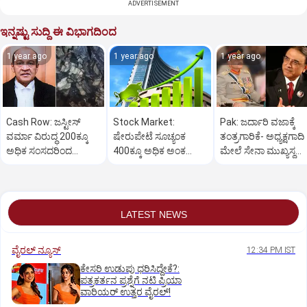
ADVERTISEMENT
ಇನ್ನಷ್ಟು ಸುದ್ದಿ ಈ ವಿಭಾಗದಿಂದ
1 year ago
1 year ago
1 year ago
Cash Row: ಜಸ್ಟೀಸ್‌
Stock Market:
Pak: ಜರ್ದಾರಿ ವಜಾಕ್ಕೆ
ವರ್ಮಾ ವಿರುದ್ಧ 200ಕ್ಕೂ
ಷೇರುಪೇಟೆ ಸೂಚ್ಯಂಕ
ತಂತ್ರಗಾರಿಕೆ- ಅಧ್ಯಕ್ಷಗಾದಿ
ಅಧಿಕ ಸಂಸದರಿಂದ
400ಕ್ಕೂ ಅಧಿಕ ಅಂಕ
ಮೇಲೆ ಸೇನಾ ಮುಖ್ಯಸ್ಥ
ಮಹಾಭಿಯೋಗಕ್ಕೆ
ಜಿಗಿತ-ದಿನಾಂತ್ಯದ
ಮುನೀರ್ ಚಿತ್ತ!
ಕೋರಿಕೆ…
ವಹಿವಾಟು ಅಂತ್ಯ
LATEST NEWS
ವೈರಲ್ ನ್ಯೂಸ್
12:34 PM IST
ಕೇಸರಿ ಉಡುಪು ಧರಿಸಿದ್ದೇಕೆ?:
ಪತ್ರಕರ್ತನ ಪ್ರಶ್ನೆಗೆ ನಟಿ ಪ್ರಿಯಾ
ವಾರಿಯರ್ ಉತ್ತರ ವೈರಲ್!