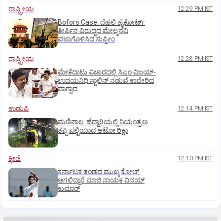
ರಾಷ್ಟ್ರೀಯ
12:29 PM IST
Bofors Case: ದೆಹಲಿ ಹೈಕೋರ್ಟ್‌
ತೀರ್ಪಿನ ವಿರುದ್ಧದ ಮೇಲ್ಮನವಿ
ವಜಾಗೊಳಿಸಿದ ಸುಪ್ರೀಂ
ರಾಷ್ಟ್ರೀಯ
12:28 PM IST
ಮೇಕೆದಾಟು ವಿಚಾರದಲ್ಲಿ ಸಿಎಂ ವಿಜಯ್-
ಉದಯನಿಧಿ ಸ್ಟಾಲಿನ್ ನಡುವೆ ಕಾವೇರಿದ
ವಾಗ್ವಾದ
ಉಡುಪಿ
12:14 PM IST
ಮಣಿಪಾಲ: ಹೆದ್ದಾರಿಯಲ್ಲಿ ನಿಯಂತ್ರಣ
ತಪ್ಪಿ ಪಲ್ಟಿಯಾದ ಆಟೋ ರಿಕ್ಷಾ
ಕ್ರೀಡೆ
12:10 PM IST
ಕರ್ನಾಟಕ ತಂಡದ ಮುಖ್ಯ ಕೋಚ್‌
ಆಗಲಿದ್ದಾರೆ ಮಾಜಿ ನಾಯಕ ವಿನಯ್‌
ಕುಮಾರ್