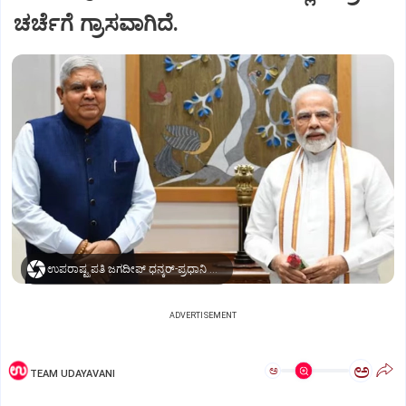
ಚರ್ಚೆಗೆ ಗ್ರಾಸವಾಗಿದೆ.
ಉಪರಾಷ್ಟ್ರಪತಿ ಜಗದೀಪ್‌ ಧನ್ಕರ್-ಪ್ರಧಾನಿ ಮೋದಿ
ADVERTISEMENT
ಅ
ಅ
TEAM UDAYAVANI