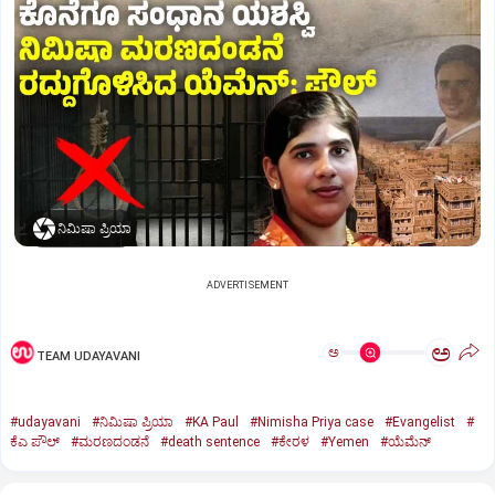
ನಿಮಿಷಾ ಪ್ರಿಯಾ
ADVERTISEMENT
ಅ
ಅ
TEAM UDAYAVANI
#udayavani
#ನಿಮಿಷಾ ಪ್ರಿಯಾ
#KA Paul
#Nimisha Priya case
#Evangelist
#
ಕೆಎ ಪೌಲ್
#ಮರಣದಂಡನೆ
#death sentence
#ಕೇರಳ
#Yemen
#ಯೆಮೆನ್‌