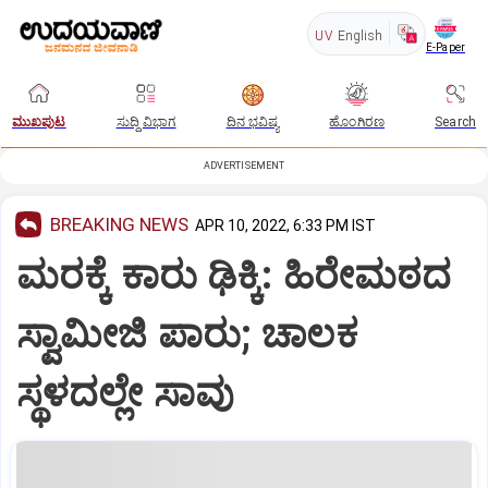
UV
English
E-Paper
ಮುಖಪುಟ
ಸುದ್ದಿ ವಿಭಾಗ
ದಿನ ಭವಿಷ್ಯ
ಹೊಂಗಿರಣ
Search
ADVERTISEMENT
BREAKING NEWS
APR 10, 2022, 6:33 PM IST
ಮರಕ್ಕೆ ಕಾರು ಢಿಕ್ಕಿ: ಹಿರೇಮಠದ
ಸ್ವಾಮೀಜಿ ಪಾರು; ಚಾಲಕ
ಸ್ಥಳದಲ್ಲೇ ಸಾವು