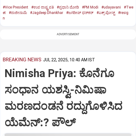
#Vice President
#ಉಪ ರಾಷ್ಟ್ರಪತಿ
#ಪ್ರಧಾನಿ ಮೋದಿ
#PM Modi
#udayavani
#Twe
et
#ರಾಜೀನಾಮೆ
#Jagdeep Dhankhar
#ಜಗದೀಪ್‌ ಧನ್‌ಕರ್‌
#ಎಕ್ಸ್‌ ಪೋಸ್ಟ್
#resig
n
ADVERTISEMENT
BREAKING NEWS
JUL 22, 2025, 10:40 AM IST
Nimisha Priya: ಕೊನೆಗೂ
ಸಂಧಾನ ಯಶಸ್ವಿ-ನಿಮಿಷಾ
ಮರಣದಂಡನೆ ರದ್ದುಗೊಳಿಸಿದ
ಯೆಮೆನ್:? ಪೌಲ್