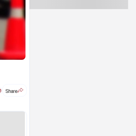
ಅ
Share