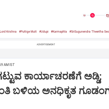
ಅ
Lord Krishna
#Puttige Mutt
#Udupi
#Karmaphla
#SriSugunendra Theertha Swa
ADVERTISEMENT
:59 AM IST
ಟ್ಟುವ ಕಾರ್ಯಾಚರಣೆಗೆ ಅಡ್ಡಿ;
ಂತಿ ಬಳಿಯ ಅನಧಿಕೃತ ಗೂಡಂಗ