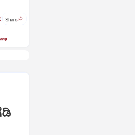
ಅ
Share
miji
ಡಿ