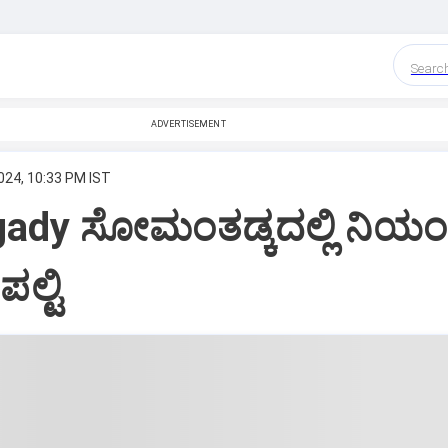
Searc
ADVERTISEMENT
024, 10:33 PM IST
gady ಸೋಮಂತಡ್ಕದಲ್ಲಿ ನಿಯಂ
ಪಲ್ಟಿ