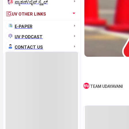
ಫ್ಯಾಶನ್/ಲೈಫ್‌ ಸ್ಟೈಲ್
UV OTHER LINKS
E-PAPER
UV PODCAST
CONTACT US
TEAM UDAYAVANI