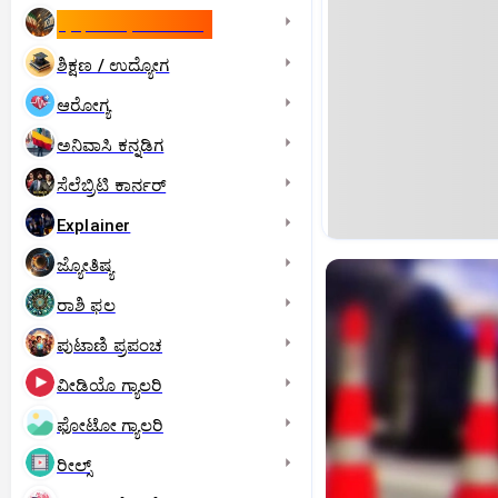
ಇಸ್ರೇಲ್- ಇರಾನ್‌ ಯುದ್ಧ
ಶಿಕ್ಷಣ / ಉದ್ಯೋಗ
ಆರೋಗ್ಯ
ಅನಿವಾಸಿ ಕನ್ನಡಿಗ
ಸೆಲೆಬ್ರಿಟಿ ಕಾರ್ನರ್‌
Explainer
ಜ್ಯೋತಿಷ್ಯ
ರಾಶಿ ಫಲ
ಪುಟಾಣಿ ಪ್ರಪಂಚ
ವೀಡಿಯೊ ಗ್ಯಾಲರಿ
ಫೋಟೋ ಗ್ಯಾಲರಿ
ರೀಲ್ಸ್