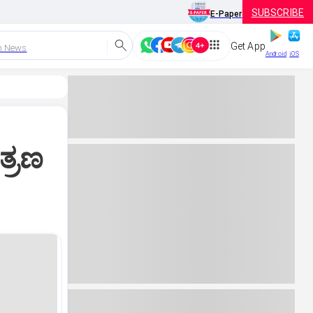
SUBSCRIBE
E-Paper
Get App
h News
Android
iOS
ತ್ರಣ