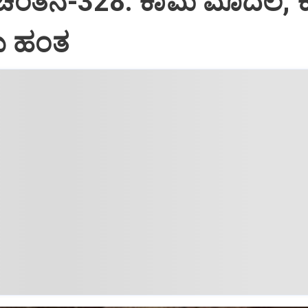
 ಚಿಂತನೆ-328: ಕಾಮ ಮೊದಲ, 
 ಹಂತ