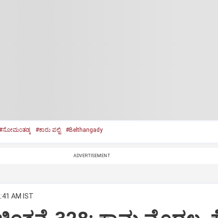
#ಸೋಮಂತಡ್ಕ
#ಕಾರು ಪಲ್ಟಿ
#Belthangady
ADVERTISEMENT
2:41 AM IST