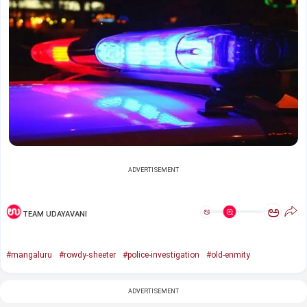
ADVERTISEMENT
ಅ
ಅ
TEAM UDAYAVANI
#mangaluru
#rowdy-sheeter
#police-investigation
#old-enmity
ADVERTISEMENT