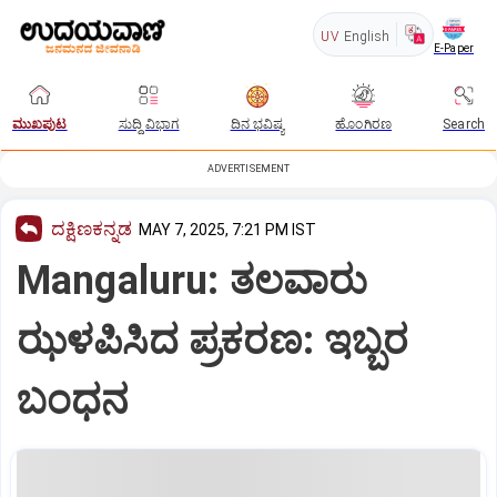
UV
English
E-Paper
ಮುಖಪುಟ
ಸುದ್ದಿ ವಿಭಾಗ
ದಿನ ಭವಿಷ್ಯ
ಹೊಂಗಿರಣ
Search
ADVERTISEMENT
ದಕ್ಷಿಣಕನ್ನಡ
MAY 7, 2025, 7:21 PM IST
Mangaluru: ತಲವಾರು
ಝಳಪಿಸಿದ ಪ್ರಕರಣ: ಇಬ್ಬರ
ಬಂಧನ