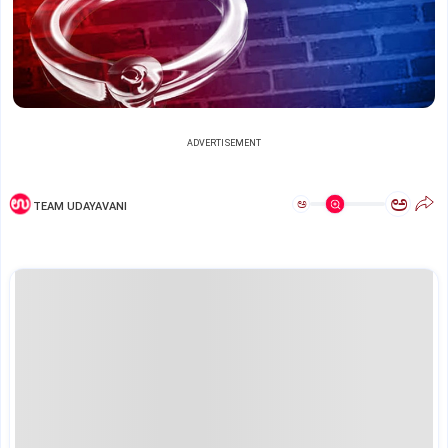
ADVERTISEMENT
ಅ
ಅ
TEAM UDAYAVANI