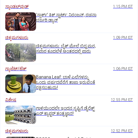
ಸ್ಯಾಂಡಲ್‌ವುಡ್‌
1:15 PM IST
ʼಸ್ಪಾರ್ಕ್ʼ ಕಿಕ್‌ ಸ್ಟಾರ್ಟ್‌: ನಿರಂಜನ್‌, ರಚನಾ
ಭರ್ಜರಿ ಡ್ಯಾನ್‌
ಚಿಕ್ಕಮಗಳೂರು
1:09 PM IST
ಚಿಕ್ಕಮಗಳೂರು: ಬೈಕ್ ಮೇಲೆ ಬಿದ್ದ ಮರ,
ಸವಾರ ಕೂದಲೆಳೆ ಅಂತರದಲ್ಲಿ ಪಾರು
ಗ್ಯಾಜೆಟ್/ಟೆಕ್
1:06 PM IST
Banana Leaf: ಬಾಳೆ ಎಲೆಗಳನ್ನು
ಒಂದು ವರ್ಷದವೆರೆಗೆ ತಾಜಾ ಇರುವಂತೆ
ರಕ್ಷಿಸಬಹುದು!
ವಿಶೇಷ
12:55 PM IST
ಗಾಳಿಯಿಂದಲೇ ಇಂಧನ ಸೃಷ್ಟಿಗೆ ಡೈರೆಕ್ಟ್
ಏರ್‌ ಕ್ಯಾಪ್ಟರ್ ತಂತ್ರಜ್ಞಾನ!
ಚಿಕ್ಕಮಗಳೂರು
12:52 PM IST