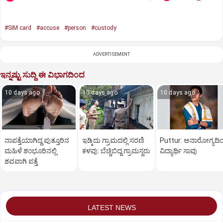
#SIM card
#accuse
#person
#custody
ADVERTISEMENT
ಇನ್ನಷ್ಟು ಸುದ್ದಿ ಈ ವಿಭಾಗದಿಂದ
10 days ago
10 days ago
10 days ago
ನಾಪತ್ತೆಯಾಗಿದ್ದ ಪುತ್ತೂರಿನ
ಇಡ್ಕಿದು ಗ್ರಾಮದಲ್ಲಿ ಸರಣಿ
Puttur: ಅನಾರೋಗ್ಯದಿ
ಮಹಿಳೆ ಶಂಭೂರಿನಲ್ಲಿ
ಕಳವು: ಬೆಚ್ಚಿಬಿದ್ದ ಗ್ರಾಮಸ್ಥರು
ವಿದ್ಯಾರ್ಥಿ ಸಾವು
ಶವವಾಗಿ ಪತ್ತೆ
LATEST NEWS