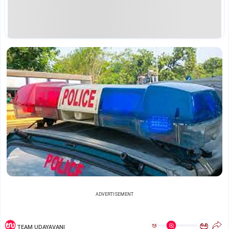
ADVERTISEMENT
ಅ
ಅ
TEAM UDAYAVANI