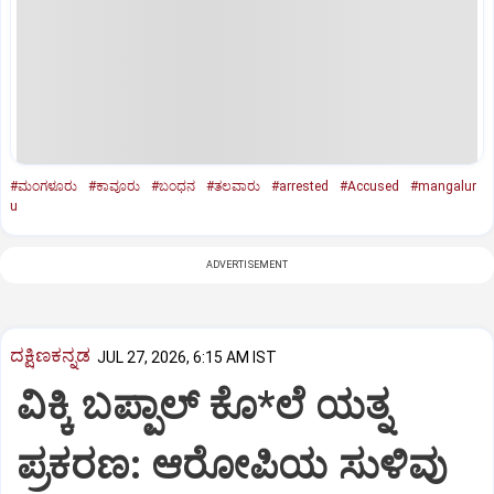
#ಮಂಗಳೂರು
#ಕಾವೂರು
#ಬಂಧನ
#ತಲವಾರು
#arrested
#Accused
#mangalur
u
ADVERTISEMENT
ದಕ್ಷಿಣಕನ್ನಡ
JUL 27, 2026, 6:15 AM IST
ವಿಕ್ಕಿ ಬಪ್ಪಾಲ್ ಕೊ*ಲೆ ಯತ್ನ
ಪ್ರಕರಣ: ಆರೋಪಿಯ ಸುಳಿವು