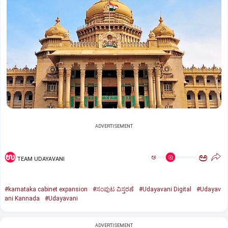
ADVERTISEMENT
ಅ
ಅ
TEAM UDAYAVANI
#karnataka cabinet expansion
#ಸಂಪುಟ ವಿಸ್ತರಣೆ
#Udayavani Digital
#Udayav
ani Kannada
#Udayavani
ADVERTISEMENT