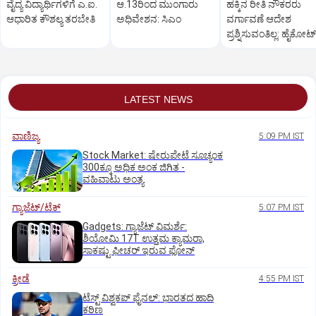
ವೈದ್ಯ ವಿದ್ಯಾರ್ಥಿಗಳಿಗೆ ಎ.ಐ.
ಆ.13ರಿಂದ ಮುಂಗಾರು
ಹಕ್ಕಿನ ರೀತಿ ನೌಕರರು
ಆಧಾರಿತ ಕೌಶಲ್ಯ ತರಬೇತಿ
ಅಧಿವೇಶನ: ಸಿಎಂ
ವರ್ಗಾವಣೆ ಆದೇಶ
ಪ್ರಶ್ನಿಸುವಂತಿಲ್ಲ: ಹೈಕೋರ್
LATEST NEWS
ವಾಣಿಜ್ಯ
5:09 PM IST
Stock Market: ಷೇರುಪೇಟೆ ಸೂಚ್ಯಂಕ
300ಕ್ಕೂ ಅಧಿಕ ಅಂಕ ಜಿಗಿತ -
ವಹಿವಾಟು ಅಂತ್ಯ
ಗ್ಯಾಜೆಟ್/ಟೆಕ್
5:07 PM IST
Gadgets: ಗ್ಯಾಜೆಟ್ ವಿಮರ್ಶೆ:
ಶಿಯೋಮಿ 17T ಉತ್ತಮ ಕ್ಯಾಮರಾ,
ಸಾಕಷ್ಟು ಫೀಚರ್ ಇರುವ ಫೋನ್
ಕ್ರೀಡೆ
4:55 PM IST
ಟೆಸ್ಟ್ ವಿಶ್ವಕಪ್‌ ಫೈನಲ್‌: ಭಾರತದ ಹಾದಿ
ಕಠಿಣ