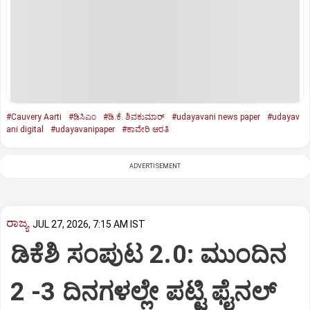
#Cauvery Aarti
#ಡಿಸಿಎಂ
#ಡಿ.ಕೆ. ಶಿವಕುಮಾರ್‌
#udayavani news paper
#udayav
ani digital
#udayavanipaper
#ಕಾವೇರಿ ಆರತಿ
ADVERTISEMENT
ರಾಜ್ಯ
JUL 27, 2026, 7:15 AM IST
ಡಿಕೆಶಿ ಸಂಪುಟ 2.0: ಮುಂದಿನ
2 -3 ದಿನಗಳಲ್ಲೇ ಪಟ್ಟಿ ಫೈನಲ್‌