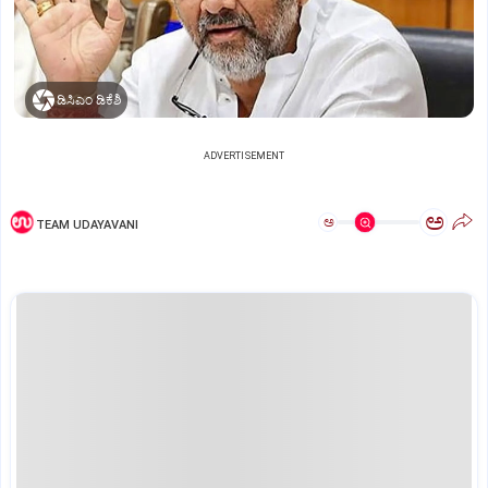
ಡಿಸಿಎಂ ಡಿಕೆಶಿ
ADVERTISEMENT
ಅ
ಅ
TEAM UDAYAVANI