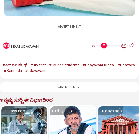
ADVERTISEMENT
ಅ
ಅ
TEAM UDAYAVANI
#ಎಚ್‌ಐವಿ ಪರೀಕ್ಷೆ
#HIV test
#College students
#Udayavani Digital
#Udayava
ni Kannada
#Udayavani
ADVERTISEMENT
ಇನ್ನಷ್ಟು ಸುದ್ದಿ ಈ ವಿಭಾಗದಿಂದ
10 days ago
10 days ago
10 days ago