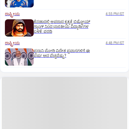
ರಾಷ್ಟ್ರೀಯ
4:55 PM IST
ಕೆನಡಾದಲ್ಲಿ ಅಪರಾಧ ಕೃತ್ಯಕ್ಕೆ ಬಿಷ್ಣೋಯ್
ಗ್ಯಾಂಗ್ ನಿಂದ ಭಾರತೀಯ ವಿದ್ಯಾರ್ಥಿಗಳ
ಬಳಕೆ: ವರದಿ
ರಾಷ್ಟ್ರೀಯ
4:48 PM IST
ಪ್ರಧಾನಿ ಮೋದಿ ವಿದೇಶ ಪ್ರವಾಸಗಳಿಗೆ ಈ
ವರ್ಷ ಆದ ವೆಚ್ಚವೆಷ್ಟು?