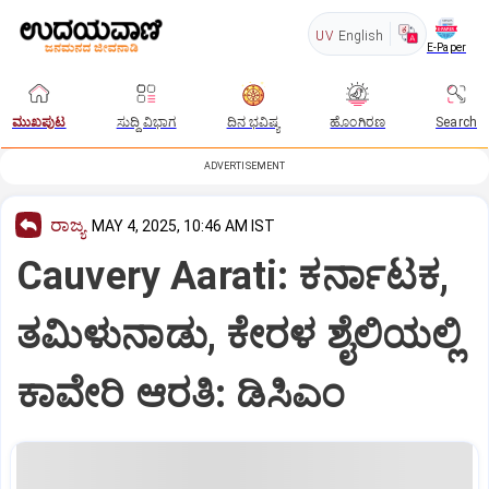
UV
English
E-Paper
ಮುಖಪುಟ
ಸುದ್ದಿ ವಿಭಾಗ
ದಿನ ಭವಿಷ್ಯ
ಹೊಂಗಿರಣ
Search
ADVERTISEMENT
ರಾಜ್ಯ
MAY 4, 2025, 10:46 AM IST
Cauvery Aarati: ಕರ್ನಾಟಕ,
ತಮಿಳುನಾಡು, ಕೇರಳ ಶೈಲಿಯಲ್ಲಿ
ಕಾವೇರಿ ಆರತಿ: ಡಿಸಿಎಂ