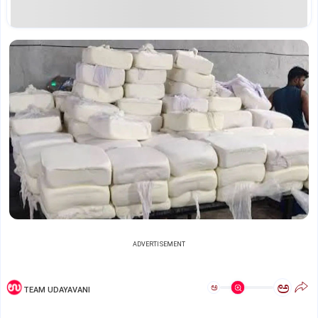
ADVERTISEMENT
ಅ
ಅ
TEAM UDAYAVANI