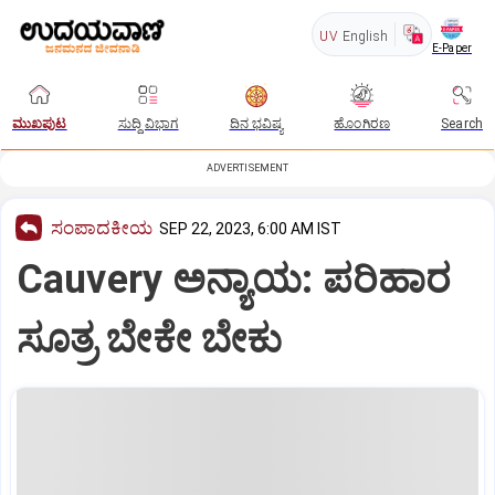
UV
English
E-Paper
ಮುಖಪುಟ
ಸುದ್ದಿ ವಿಭಾಗ
ದಿನ ಭವಿಷ್ಯ
ಹೊಂಗಿರಣ
Search
ADVERTISEMENT
ಸಂಪಾದಕೀಯ
SEP 22, 2023, 6:00 AM IST
Cauvery ಅನ್ಯಾಯ: ಪರಿಹಾರ
ಸೂತ್ರ ಬೇಕೇ ಬೇಕು