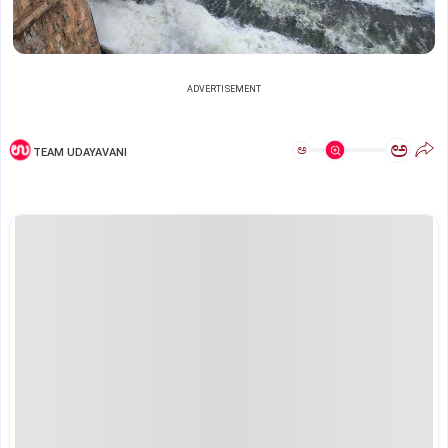
ADVERTISEMENT
ಅ
ಅ
TEAM UDAYAVANI