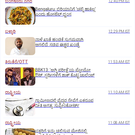
ಬೆಂಗಳೂರು ನಗರ
12:40 PM IST
Bengaluru: ಬಿರಿಯಾನಿಗೆ ‘ಚಟ್ನಿ ಹಾಕಿಲ್ಲ’
ಎಂದು ಹೋಟೆಲ್‌ ಧ್ವಂಸ
ಬಳ್ಳಾರಿ
12:29 PM IST
ನಾಳೆ ಖಾತೆ ಹಂಚಿಕೆ ಸುಗಮವಾಗಿ
ಆಗಲಿದೆ: ಸಚಿವ ಈಶ್ವರ ಖಂಡ್ರೆ
ಕಿರುತೆರೆ/OTT
11:53 AM IST
BBK13: 'ಅಗ್ನಿ ಪರೀಕ್ಷೆ'ಯ ಪ್ರೋಮೋ
ಔಟ್: ಸ್ಪರ್ಧಿಗಳಿಗೆ ಶಾಕ್ ಕೊಟ್ಟ ಚಾಲೆಂಜ್
ರಾಷ್ಟ್ರೀಯ
11:10 AM IST
ಗ್ರಾಮೀಣದಲ್ಲಿ ವೈದ್ಯರ ಸೇವೆಗೆ ಏಕರೂಪ
ನೀತಿ ಅಗತ್ಯ: ಸುಪ್ರೀಂಕೋರ್ಟ್‌
ರಾಷ್ಟ್ರೀಯ
11:08 AM IST
ಭಕ್ತರಿಗೆ ಇನ್ನು ಚಲಿಸುವ ಮೇಜಿನಲ್ಲಿ