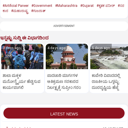
#Artificial Paneer
#Government
#Maharashtra
#Gujarat
#ಕೃತಕ ಪನೀರ್‌
#ಸರ
ಕಾರ
#ಮಹಾರಾಷ್ಟ್ರ
#ಗುಜರಾತ್‌
ADVERTISEMENT
ಇನ್ನಷ್ಟು ಸುದ್ದಿ ಈ ವಿಭಾಗದಿಂದ
3 days ago
4 days ago
5 days ago
ಶಾಲಾ ಮಕ್ಕಳ
ಪಾದಚಾರಿ ಮಾರ್ಗಗಳ
ಕಾವೇರಿ ವಿವಾದದಲ್ಲಿ
ಮನೋಸ್ಥೈರ್ಯ ಹೆಚ್ಚಿಸುವ
ಅತಿಕ್ರಮಣ ಸರಕಾರದ
ರಾಜಕೀಯ ಒಗ್ಗಟ್ಟು:
ಕಾರ್ಯವಾಗಲಿ
ನಿರ್ಲಕ್ಷ್ಯಕ್ಕೆ ಸುಪ್ರೀಂ ಗರಂ
ದೂರದೃಷ್ಟಿಯ ಹೆಜ್ಜೆ
LATEST NEWS