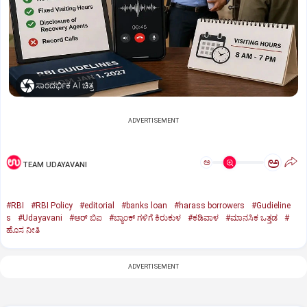
ಸಾಂದರ್ಭಿಕ AI ಚಿತ್ರ
ADVERTISEMENT
ಅ
ಅ
TEAM UDAYAVANI
#RBI
#RBI Policy
#editorial
#banks loan
#harass borrowers
#Gudieline
s
#Udayavani
#ಆರ್‌ ಬಿಐ
#ಬ್ಯಾಂಕ್‌ ಗಳಿಗೆ ಕಿರುಕುಳ
#ಕಡಿವಾಳ
#ಮಾನಸಿಕ ಒತ್ತಡ
#
ಹೊಸ ನೀತಿ
ADVERTISEMENT