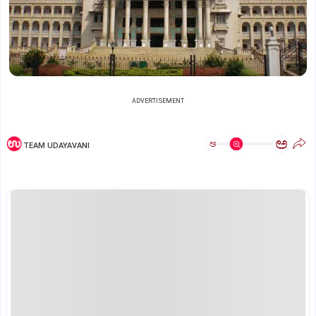
ADVERTISEMENT
ಅ
ಅ
TEAM UDAYAVANI