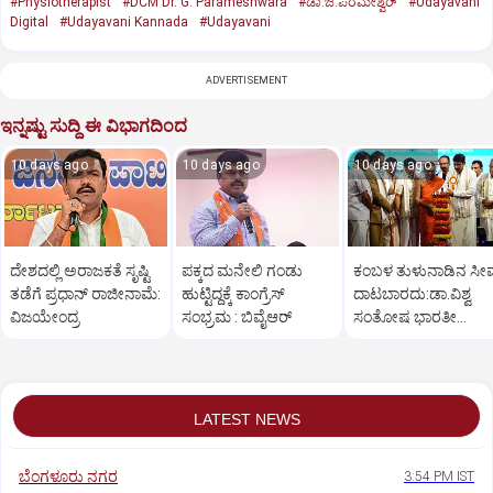
#Physiotherapist
#DCM Dr. G. Parameshwara
#ಡಾ.ಜಿ.ಪರಮೇಶ್ವರ್‌
#Udayavani
Digital
#Udayavani Kannada
#Udayavani
ADVERTISEMENT
ಇನ್ನಷ್ಟು ಸುದ್ದಿ ಈ ವಿಭಾಗದಿಂದ
10 days ago
10 days ago
10 days ago
ದೇಶದಲ್ಲಿ ಅರಾಜಕತೆ ಸೃಷ್ಟಿ
ಪಕ್ಕದ ಮನೇಲಿ ಗಂಡು
ಕಂಬಳ ತುಳುನಾಡಿನ ಸೀ
ತಡೆಗೆ ಪ್ರಧಾನ್ ರಾಜೀನಾಮೆ:
ಹುಟ್ಟಿದ್ದಕ್ಕೆ ಕಾಂಗ್ರೆಸ್‌
ದಾಟಬಾರದು:ಡಾ.ವಿಶ್ವ
ವಿಜಯೇಂದ್ರ
ಸಂಭ್ರಮ : ಬಿವೈಆರ್
ಸಂತೋಷ ಭಾರತೀ
ಸ್ವಾಮೀಜಿ
LATEST NEWS
ಬೆಂಗಳೂರು ನಗರ
3:54 PM IST