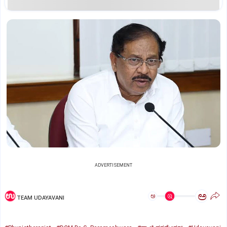
ADVERTISEMENT
ಅ
ಅ
TEAM UDAYAVANI