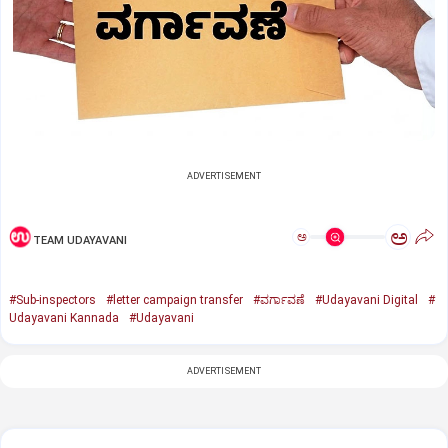
ADVERTISEMENT
ಅ
ಅ
TEAM UDAYAVANI
#Sub-inspectors
#letter campaign transfer
#ವರ್ಗಾವಣೆ
#Udayavani Digital
#
Udayavani Kannada
#Udayavani
ADVERTISEMENT