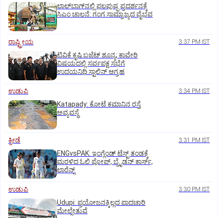
ಲಾಲ್‌ಬಾಗ್‌ನಲ್ಲಿ ಫಲಪುಷ್ಪ ಪ್ರದರ್ಶನಕ್ಕೆ
ಸಿಎಂ ಚಾಲನೆ: ಗಂಗ ಸಾಮ್ರಾಜ್ಯದ ವೈಭವ
ರಾಷ್ಟ್ರೀಯ
3:37 PM IST
ಟಿವಿಕೆ ಕೃಷಿ ಬಜೆಟ್ ಶೂನ್ಯ; ಕಾವೇರಿ
ವಿಷಯದಲ್ಲಿ ಸರ್ವಪಕ್ಷ ಸಭೆಗೆ
ಉದಯನಿಧಿ ಸ್ಟಾಲಿನ್ ಆಗ್ರಹ
ಉಡುಪಿ
3:34 PM IST
Katapady: ಕೋಟೆ ಕಮಾನಿನ ರಸ್ತೆ
ಅವ್ಯವಸ್ಥೆ
ಕ್ರೀಡೆ
3:31 PM IST
ENGvsPAK: ಇಂಗ್ಲೆಂಡ್‌ ಟೆಸ್ಟ್‌ ತಂಡಕ್ಕೆ
ಮರಳಿದ ಓಲಿ ಪೋಪ್, ಬ್ರೈಡನ್ ಕಾರ್ಸ್,
ಲಾರೆನ್ಸ್
ಉಡುಪಿ
3:30 PM IST
Udupi: ಪ್ರಯೋಜನಕ್ಕಿಲ್ಲದ ಪಾದಚಾರಿ
ಮೇಲ್ಸೇತುವೆ