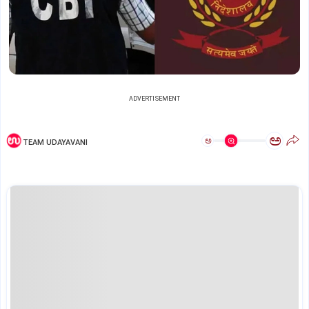
ADVERTISEMENT
ಅ
ಅ
TEAM UDAYAVANI