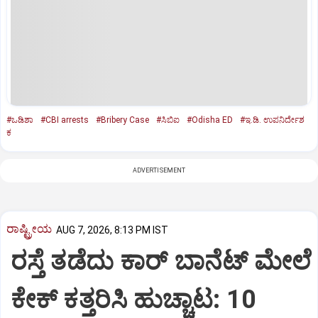
#ಒಡಿಶಾ
#CBI arrests
#Bribery Case
#ಸಿಬಿಐ
#Odisha ED
#ಇ.ಡಿ. ಉಪನಿರ್ದೇಶ
ಕ
ADVERTISEMENT
ರಾಷ್ಟ್ರೀಯ
AUG 7, 2026, 8:13 PM IST
ರಸ್ತೆ ತಡೆದು ಕಾರ್ ಬಾನೆಟ್ ಮೇಲೆ
ಕೇಕ್ ಕತ್ತರಿಸಿ ಹುಚ್ಚಾಟ: 10