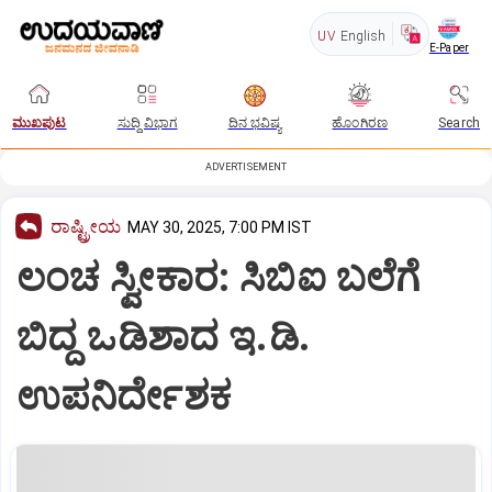
UV
English
E-Paper
ಮುಖಪುಟ
ಸುದ್ದಿ ವಿಭಾಗ
ದಿನ ಭವಿಷ್ಯ
ಹೊಂಗಿರಣ
Search
ADVERTISEMENT
ರಾಷ್ಟ್ರೀಯ
MAY 30, 2025, 7:00 PM IST
ಲಂಚ ಸ್ವೀಕಾರ: ಸಿಬಿಐ ಬಲೆಗೆ
ಬಿದ್ದ ಒಡಿಶಾದ ಇ.ಡಿ.
ಉಪನಿರ್ದೇಶಕ