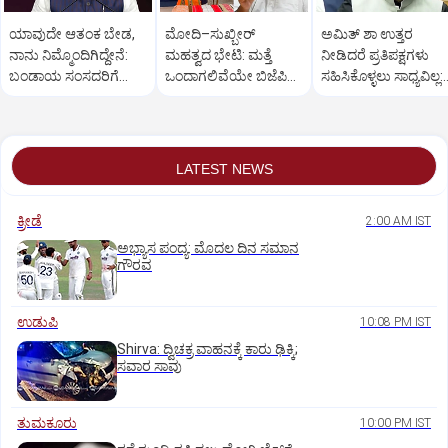
ಯಾವುದೇ ಆತಂಕ ಬೇಡ,
ಮೋದಿ–ಸುಖ್ಬೀರ್
ಅಮಿತ್ ಶಾ ಉತ್ತರ
ನಾನು ನಿಮ್ಮೊಂದಿಗಿದ್ದೇನೆ:
ಮಹತ್ವದ ಭೇಟಿ: ಮತ್ತೆ
ನೀಡಿದರೆ ಪ್ರತಿಪಕ್ಷಗಳು
ಬಂಡಾಯ ಸಂಸದರಿಗೆ
ಒಂದಾಗಲಿವೆಯೇ ಬಿಜೆಪಿ–
ಸಹಿಸಿಕೊಳ್ಳಲು ಸಾಧ್ಯವಿಲ್ಲ:
ಪ್ರಧಾನಿ ಮೋದಿ ಅಭಯ
ಶಿರೋಮಣಿ ಅಕಾಲಿ ದಳ?
ರಿಜಿಜು
LATEST NEWS
ಕ್ರೀಡೆ
2:00 AM IST
ಅಭ್ಯಾಸ ಪಂದ್ಯ: ಮೊದಲ ದಿನ ಸಮಾನ
ಗೌರವ
ಉಡುಪಿ
10:08 PM IST
Shirva: ದ್ವಿಚಕ್ರ ವಾಹನಕ್ಕೆ ಕಾರು ಢಿಕ್ಕಿ;
ಸವಾರ ಸಾವು
ತುಮಕೂರು
10:00 PM IST