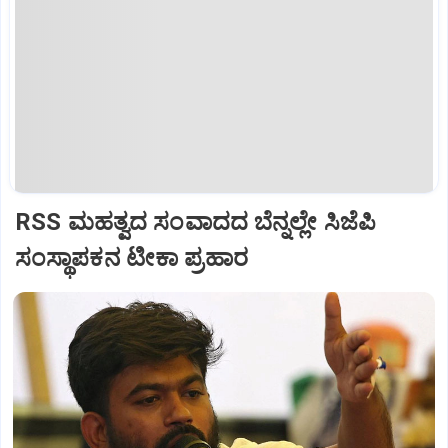
RSS ಮಹತ್ವದ ಸಂವಾದದ ಬೆನ್ನಲ್ಲೇ ಸಿಜೆಪಿ
ಸಂಸ್ಥಾಪಕನ ಟೀಕಾ ಪ್ರಹಾರ