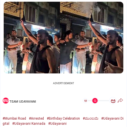
ADVERTISEMENT
ಅ
ಅ
TEAM UDAYAVANI
#Mumbai Road
#Arrested
#Birthday Celebration
#ಮುಂಬಯಿ
#Udayavani Di
gital
#Udayavani Kannada
#Udayavani