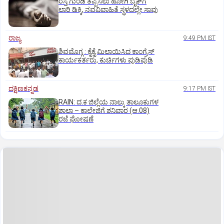
ರಸ್ತೆ ಗುಂಡಿ ತಪ್ಪಿಸಲು ಹೋಗಿ ಬೈಕ್‌ಗೆ
ಲಾರಿ ಡಿಕ್ಕಿ, ನವವಿವಾಹಿತೆ ಸ್ಥಳದಲ್ಲೇ ಸಾವು
ರಾಜ್ಯ
9:49 PM IST
ಶಿವಮೊಗ್ಗ : ಕೈಕೈ ಮಿಲಾಯಿಸಿದ ಕಾಂಗ್ರೆಸ್
ಕಾರ್ಯಕರ್ತರು, ಕುರ್ಚಿಗಳು ಪುಡಿಪುಡಿ
ದಕ್ಷಿಣಕನ್ನಡ
9:17 PM IST
RAIN: ದ.ಕ ಜಿಲ್ಲೆಯ ನಾಲ್ಕು ತಾಲೂಕುಗಳ
ಶಾಲಾ – ಕಾಲೇಜಿಗೆ ಶನಿವಾರ (ಆ.08)
ರಜೆ ಘೋಷಣೆ