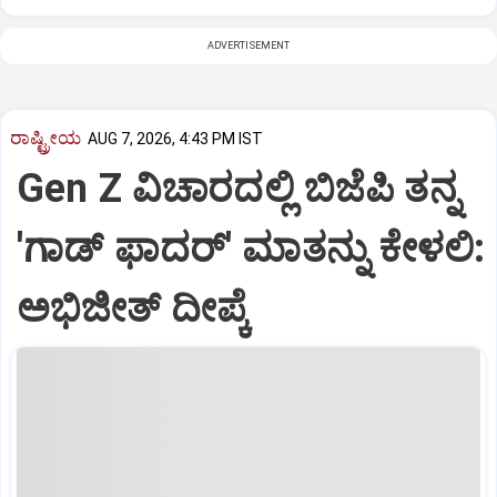
ADVERTISEMENT
ರಾಷ್ಟ್ರೀಯ
AUG 7, 2026, 4:43 PM IST
Gen Z ವಿಚಾರದಲ್ಲಿ ಬಿಜೆಪಿ ತನ್ನ
'ಗಾಡ್ ಫಾದರ್' ಮಾತನ್ನು ಕೇಳಲಿ:
ಅಭಿಜೀತ್ ದೀಪ್ಕೆ