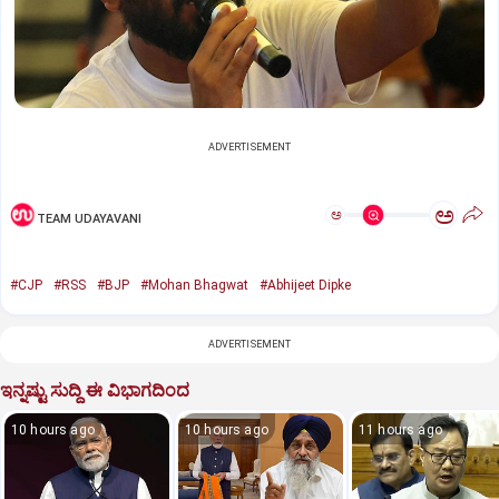
ADVERTISEMENT
ಅ
ಅ
TEAM UDAYAVANI
#CJP
#RSS
#BJP
#Mohan Bhagwat
#Abhijeet Dipke
ADVERTISEMENT
ಇನ್ನಷ್ಟು ಸುದ್ದಿ ಈ ವಿಭಾಗದಿಂದ
10 hours ago
10 hours ago
11 hours ago