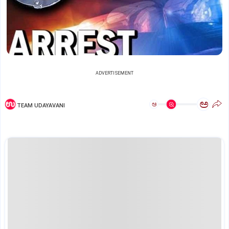
ADVERTISEMENT
ಅ
ಅ
TEAM UDAYAVANI