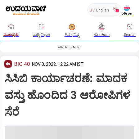
UV
English
E-Paper
ಮುಖಪುಟ
ಸುದ್ದಿ ವಿಭಾಗ
ದಿನ ಭವಿಷ್ಯ
ಹೊಂಗಿರಣ
Search
ADVERTISEMENT
BIG 40
NOV 3, 2022, 12:22 AM IST
ಸಿಸಿಬಿ ಕಾರ್ಯಾಚರಣೆ: ಮಾದಕ
ವಸ್ತು ಹೊಂದಿದ 3 ಆರೋಪಿಗಳ
ಸೆರೆ