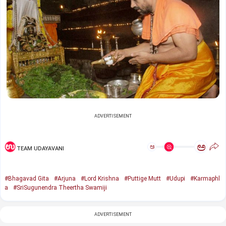
ADVERTISEMENT
ಅ
ಅ
TEAM UDAYAVANI
#Bhagavad Gita
#Arjuna
#Lord Krishna
#Puttige Mutt
#Udupi
#Karmaphl
a
#SriSugunendra Theertha Swamiji
ADVERTISEMENT