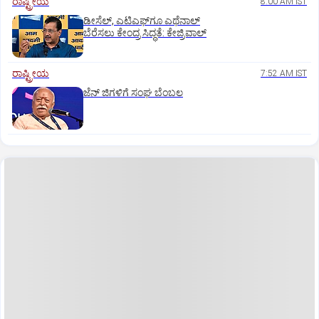
ರಾಷ್ಟ್ರೀಯ
8:00 AM IST
ಡೀಸೆಲ್‌, ಎಟಿಎಫ್‌ಗೂ ಎಥೆನಾಲ್‌
ಬೆರೆಸಲು ಕೇಂದ್ರ ಸಿದ್ಧತೆ: ಕೇಜ್ರಿವಾಲ್‌
ರಾಷ್ಟ್ರೀಯ
7:52 AM IST
ಜೆನ್‌ ಜಿಗಳಿಗೆ ಸಂಘ ಬೆಂಬಲ