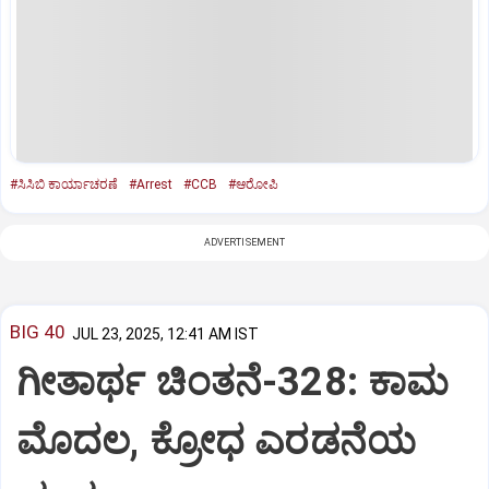
#ಸಿಸಿಬಿ ಕಾರ್ಯಾಚರಣೆ
#Arrest
#CCB
#ಆರೋಪಿ
ADVERTISEMENT
BIG 40
JUL 23, 2025, 12:41 AM IST
ಗೀತಾರ್ಥ ಚಿಂತನೆ-328: ಕಾಮ
ಮೊದಲ, ಕ್ರೋಧ ಎರಡನೆಯ