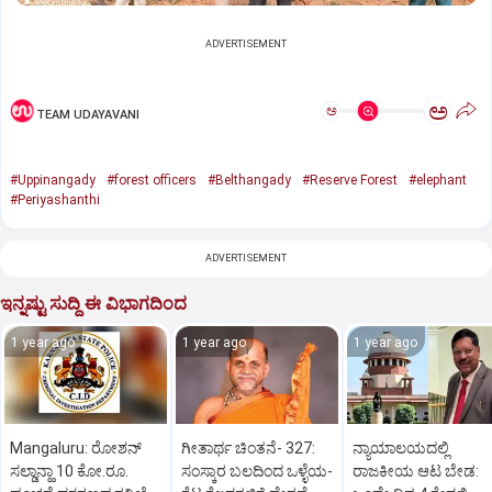
ADVERTISEMENT
ಅ
ಅ
TEAM UDAYAVANI
#Uppinangady
#forest officers
#Belthangady
#Reserve Forest
#elephant
#Periyashanthi
ADVERTISEMENT
ಇನ್ನಷ್ಟು ಸುದ್ದಿ ಈ ವಿಭಾಗದಿಂದ
1 year ago
1 year ago
1 year ago
Mangaluru: ರೋಶನ್‌
ಗೀತಾರ್ಥ ಚಿಂತನೆ- 327:
ನ್ಯಾಯಾಲಯದಲ್ಲಿ
ಸಲ್ಡಾನ್ಹಾ 10 ಕೋ.ರೂ.
ಸಂಸ್ಕಾರ ಬಲದಿಂದ ಒಳ್ಳೆಯ-
ರಾಜಕೀಯ ಆಟ ಬೇಡ: