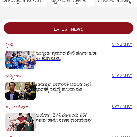
ವಂಚನೆ ಪ್ರಕರಣದ ತನಿಖೆ
ಕೆಟ್ಟ ಕೆಲಸಗಳಿಗೆ ಪ್ರೇರಣೆ
ಒಂದೇ ದಿನ 4 ಕೇಸಲ್ಲಿ
ಸಿಐಡಿಗೆ ವರ್ಗ
ಸುಪ್ರೀಂಕೋರ್ಟ್‌ ಅಭಿಮ
LATEST NEWS
ಕ್ರೀಡೆ
8:12 AM IST
ಇಂಗ್ಲೆಂಡ್‌ ಪ್ರವಾಸದ ವೇಳೆ ಹರ್ಷಿತ್‌ ತೂಕ
97 ಕೆಜಿಗೆ ಏರಿತ್ತು
ರಾಷ್ಟ್ರೀಯ
8:10 AM IST
ಬಾಂಗ್ಲಾವು ಪಾಕ್‌ನಂತೆ ಬದಲಾಗುತ್ತಿದೆ,
ಭಾರತಕ್ಕೆ ಸಮಸ್ಯೆ: ಹಸೀನಾ ಪುತ್ರ
ಸ್ಯಾಂಡಲ್‌ವುಡ್‌
8:07 AM IST
ಅಯೋಗ್ಯ-2 ಸಿನಿಮಾ ಇಂದು ತೆರೆಗೆ:
ಸತೀಶ್‌ ಹಾಗೂ ರಚಿತಾ ಕಾಂಬಿನೇಶನ್‌