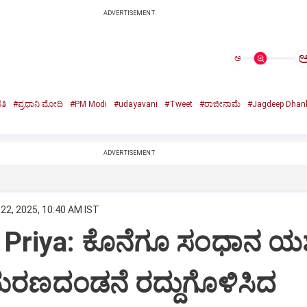
ADVERTISEMENT
ಅ
ತಿ
#ಪ್ರಧಾನಿ ಮೋದಿ
#PM Modi
#udayavani
#Tweet
#ರಾಜೀನಾಮೆ
#Jagdeep Dhan
n
ADVERTISEMENT
22, 2025, 10:40 AM IST
Priya: ಕೊನೆಗೂ ಸಂಧಾನ ಯಶಸ
ಮರಣದಂಡನೆ ರದ್ದುಗೊಳಿಸಿದ