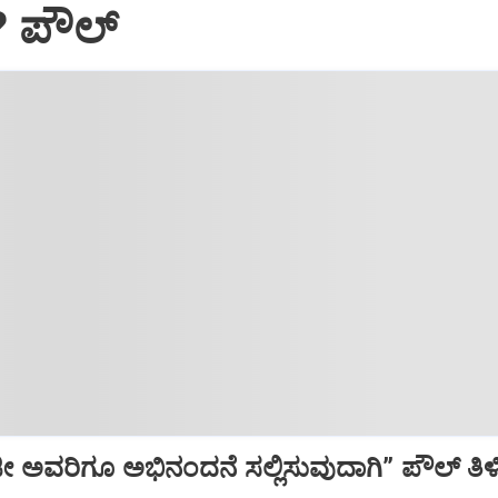
? ಪೌಲ್
 ಅವರಿಗೂ ಅಭಿನಂದನೆ ಸಲ್ಲಿಸುವುದಾಗಿ” ಪೌಲ್‌ ತಿಳಿಸಿ