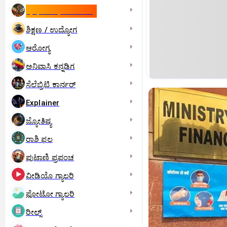
ಇಸ್ರೇಲ್- ಇರಾನ್‌ ಯುದ್ಧ
ಶಿಕ್ಷಣ / ಉದ್ಯೋಗ
ಆರೋಗ್ಯ
ಅನಿವಾಸಿ ಕನ್ನಡಿಗ
ಸೆಲೆಬ್ರಿಟಿ ಕಾರ್ನರ್‌
Explainer
ಜ್ಯೋತಿಷ್ಯ
ರಾಶಿ ಫಲ
ಪುಟಾಣಿ ಪ್ರಪಂಚ
ವೀಡಿಯೊ ಗ್ಯಾಲರಿ
ಫೋಟೋ ಗ್ಯಾಲರಿ
ರೀಲ್ಸ್