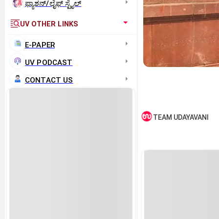
ಫ್ಯಾಶನ್/ಲೈಫ್‌ ಸ್ಟೈಲ್
UV OTHER LINKS
E-PAPER
UV PODCAST
CONTACT US
TEAM UDAYAVANI