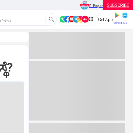
SUBSCRIBE
E-Paper
Get App
h News
Android
iOS
ಥೆ?