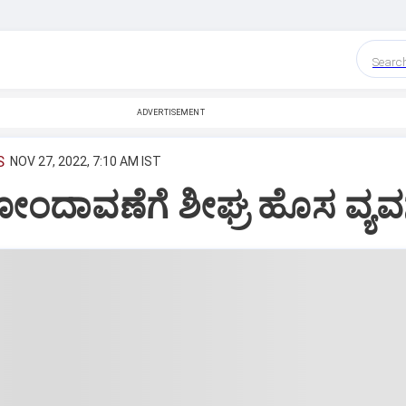
Searc
ADVERTISEMENT
S
NOV 27, 2022, 7:10 AM IST
ೋಂದಾವಣೆಗೆ ಶೀಘ್ರ ಹೊಸ ವ್ಯವಸ್