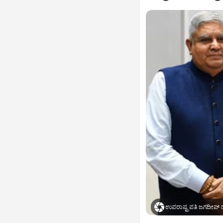
ಉಪರಾಷ್ಟ್ರಪತಿ ಜಗದೀಪ್‌ ಧ