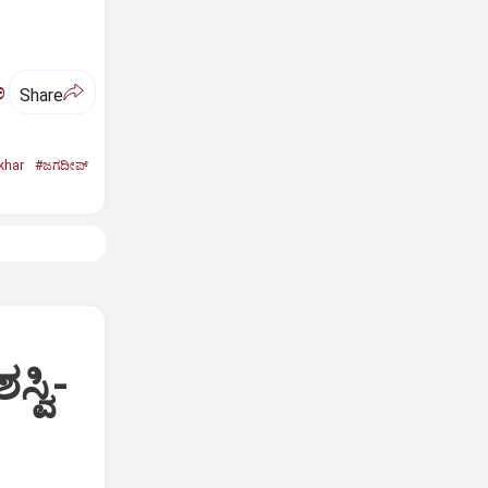
ಅ
Share
khar
#ಜಗದೀಪ್‌
್ವಿ-