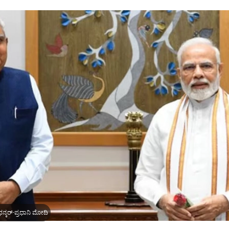
ನ್ಕರ್-ಪ್ರಧಾನಿ ಮೋದಿ