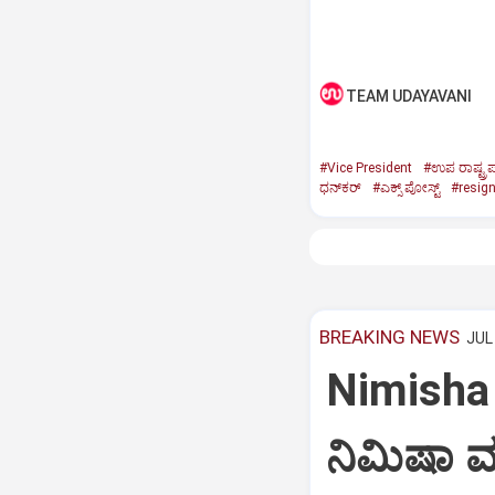
TEAM UDAYAVANI
#Vice President
#ಉಪ ರಾಷ್ಟ್ರಪ
ಧನ್‌ಕರ್‌
#ಎಕ್ಸ್‌ ಪೋಸ್ಟ್
#resig
BREAKING NEWS
JUL 
Nimisha 
ನಿಮಿಷಾ 